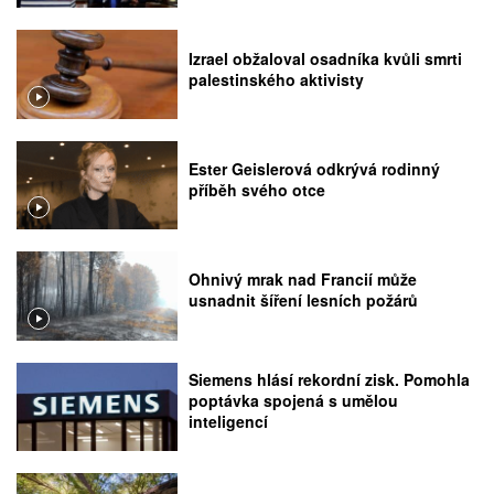
Izrael obžaloval osadníka kvůli smrti
palestinského aktivisty
Ester Geislerová odkrývá rodinný
příběh svého otce
Ohnivý mrak nad Francií může
usnadnit šíření lesních požárů
Siemens hlásí rekordní zisk. Pomohla
poptávka spojená s umělou
inteligencí