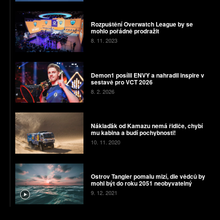
Rozpuštění Overwatch League by se
mohlo pořádně prodražit
8. 11. 2023
Demon1 posílil ENVY a nahradil inspire v
sestavě pro VCT 2026
8. 2. 2026
Náklaďák od Kamazu nemá řidiče, chybí
mu kabina a budí pochybnosti!
10. 11. 2020
Ostrov Tangier pomalu mizí, dle vědců by
mohl být do roku 2051 neobyvatelný
9. 12. 2021