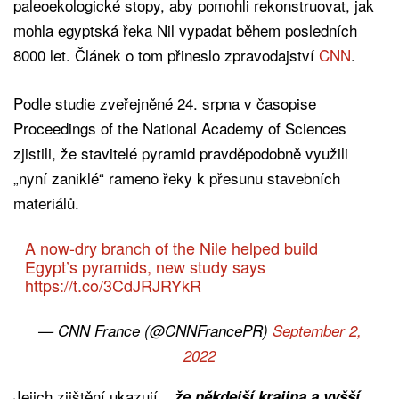
paleoekologické stopy, aby pomohli rekonstruovat, jak
mohla egyptská řeka Nil vypadat během posledních
8000 let. Článek o tom přineslo zpravodajství
CNN
.
Podle studie zveřejněné 24. srpna v časopise
Proceedings of the National Academy of Sciences
zjistili, že stavitelé pyramid pravděpodobně využili
„nyní zaniklé“ rameno řeky k přesunu stavebních
materiálů.
A now-dry branch of the Nile helped build
Egypt’s pyramids, new study says
https://t.co/3CdJRJRYkR
— CNN France (@CNNFrancePR)
September 2,
2022
Jejich zjištění ukazují
, „že někdejší krajina a vyšší