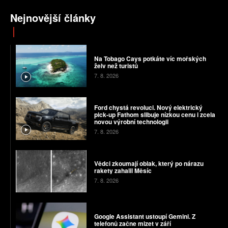
Nejnovější články
Na Tobago Cays potkáte víc mořských
želv než turistů
7. 8. 2026
Ford chystá revoluci. Nový elektrický
pick-up Fathom slibuje nízkou cenu i zcela
novou výrobní technologii
7. 8. 2026
Vědci zkoumají oblak, který po nárazu
rakety zahalil Měsíc
7. 8. 2026
Google Assistant ustoupí Gemini. Z
telefonů začne mizet v září