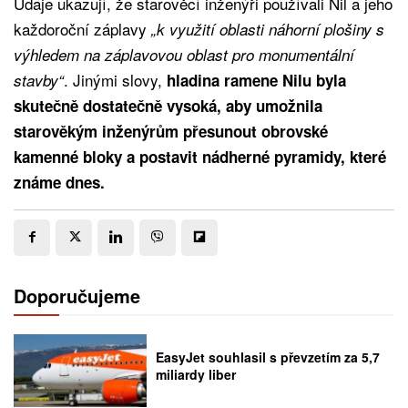
Údaje ukazují, že starověcí inženýři používali Nil a jeho
každoroční záplavy
„k využití oblasti náhorní plošiny s
výhledem na záplavovou oblast pro monumentální
. Jinými slovy,
stavby“
hladina ramene Nilu byla
skutečně dostatečně vysoká, aby umožnila
starověkým inženýrům přesunout obrovské
kamenné bloky a postavit nádherné pyramidy, které
známe dnes.
Doporučujeme
EasyJet souhlasil s převzetím za 5,7
miliardy liber