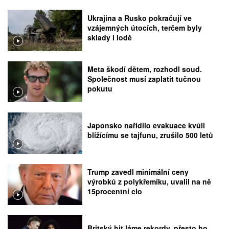
Ukrajina a Rusko pokračují ve
vzájemných útocích, terčem byly
sklady i lodě
Meta škodí dětem, rozhodl soud.
Společnost musí zaplatit tučnou
pokutu
Japonsko nařídilo evakuace kvůli
blížícímu se tajfunu, zrušilo 500 letů
Trump zavedl minimální ceny
výrobků z polykřemíku, uvalil na ně
15procentní clo
Britský hit láme rekordy, přesto ho