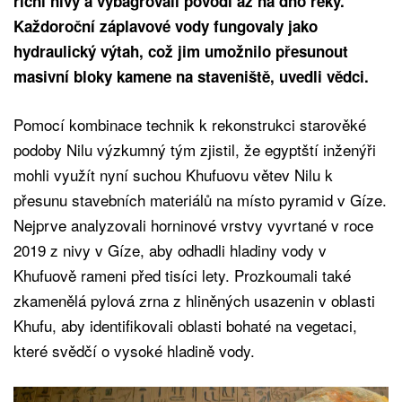
říční nivy a vybagrovali povodí až na dno řeky.
Každoroční záplavové vody fungovaly jako
hydraulický výtah, což jim umožnilo přesunout
masivní bloky kamene na staveniště, uvedli vědci.
Pomocí kombinace technik k rekonstrukci starověké
podoby Nilu výzkumný tým zjistil, že egyptští inženýři
mohli využít nyní suchou Khufuovu větev Nilu k
přesunu stavebních materiálů na místo pyramid v Gíze.
Nejprve analyzovali horninové vrstvy vyvrtané v roce
2019 z nivy v Gíze, aby odhadli hladiny vody v
Khufuově rameni před tisíci lety. Prozkoumali také
zkamenělá pylová zrna z hliněných usazenin v oblasti
Khufu, aby identifikovali oblasti bohaté na vegetaci,
které svědčí o vysoké hladině vody.