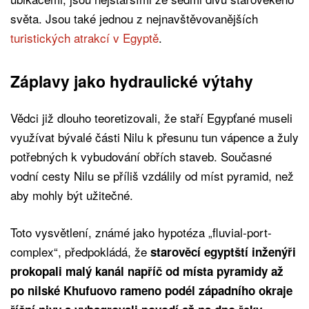
světa. Jsou také jednou z nejnavštěvovanějších
turistických atrakcí v Egyptě
.
Záplavy jako hydraulické výtahy
Vědci již dlouho teoretizovali, že staří Egypťané museli
využívat bývalé části Nilu k přesunu tun vápence a žuly
potřebných k vybudování obřích staveb. Současné
vodní cesty Nilu se příliš vzdálily od míst pyramid, než
aby mohly být užitečné.
Toto vysvětlení, známé jako hypotéza „fluvial-port-
complex“, předpokládá, že
starověcí egyptští inženýři
prokopali malý kanál napříč od místa pyramidy až
po nilské Khufuovo rameno podél západního okraje