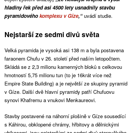
hladiny řek před asi 4500 lety usnadnily stavbu
uvádí studie.
pyramidového
komplexu v Gíze
,“
Nejstarší ze sedmi divů světa
Velká pyramida je vysoká asi 138 m a byla postavena
faraonem Chufu v 26. století před naším letopočtem.
Skládá se z 2,3 milionu kamenných bloků s celkovou
hmotností 5,75 milionu tun (to je 16krát více než
Empire State Building) a je největší ze skupiny pyramid
v Gíze. Další dvě hlavní pyramidy patří Chufuovu
synovi Khafremu a vnukovi Menkaureovi.
Stavby postavené na náhorní plošině v Gíze sousedící
s Káhirou, obklopené chrámy, hřbitovy a dělnickými
ubikacemi, jsou nejstaršími ze sedmi divů starověkého