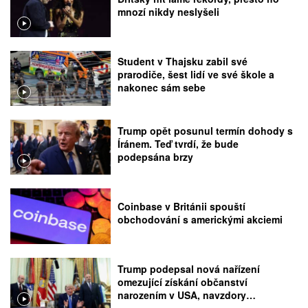
mnozí nikdy neslyšeli
Student v Thajsku zabil své
prarodiče, šest lidí ve své škole a
nakonec sám sebe
Trump opět posunul termín dohody s
Íránem. Teď tvrdí, že bude
podepsána brzy
Coinbase v Británii spouští
obchodování s americkými akciemi
Trump podepsal nová nařízení
omezující získání občanství
narozením v USA, navzdory
rozhodnutí Nejvyššího soudu