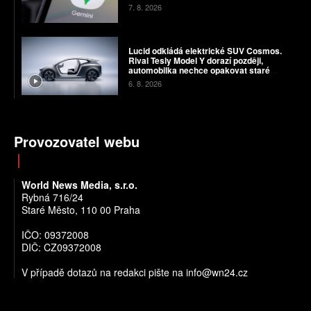
7. 8. 2026
Lucid odkládá elektrické SUV Cosmos.
Rival Tesly Model Y dorazí později,
automobilka nechce opakovat staré
chyby
6. 8. 2026
Provozovatel webu
World News Media, s.r.o.
Rybná 716/24
Staré Město, 110 00 Praha
IČO: 09372008
DIČ: CZ09372008
V případě dotazů na redakci pište na info@wn24.cz