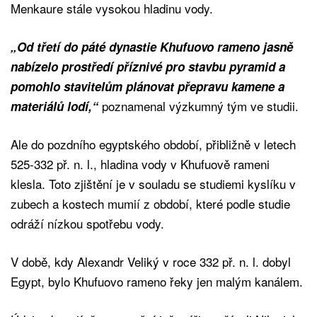
Menkaure stále vysokou hladinu vody.
„Od třetí do páté dynastie Khufuovo rameno jasně
nabízelo prostředí příznivé pro stavbu pyramid a
pomohlo stavitelům plánovat přepravu kamene a
poznamenal výzkumný tým ve studii.
materiálů lodí,“
Ale do pozdního egyptského období, přibližně v letech
525-332 př. n. l., hladina vody v Khufuově rameni
klesla. Toto zjištění je v souladu se studiemi kyslíku v
zubech a kostech mumií z období, které podle studie
odráží nízkou spotřebu vody.
V době, kdy Alexandr Veliký v roce 332 př. n. l. dobyl
Egypt, bylo Khufuovo rameno řeky jen malým kanálem.