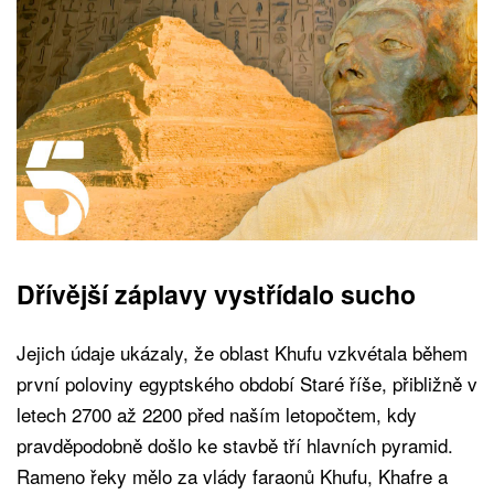
Dřívější záplavy vystřídalo sucho
Jejich údaje ukázaly, že oblast Khufu vzkvétala během
první poloviny egyptského období Staré říše, přibližně v
letech 2700 až 2200 před naším letopočtem, kdy
pravděpodobně došlo ke stavbě tří hlavních pyramid.
Rameno řeky mělo za vlády faraonů Khufu, Khafre a