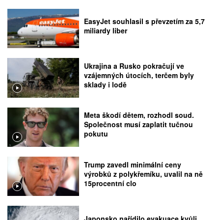
EasyJet souhlasil s převzetím za 5,7
miliardy liber
Ukrajina a Rusko pokračují ve
vzájemných útocích, terčem byly
sklady i lodě
Meta škodí dětem, rozhodl soud.
Společnost musí zaplatit tučnou
pokutu
Trump zavedl minimální ceny
výrobků z polykřemíku, uvalil na ně
15procentní clo
Japonsko nařídilo evakuace kvůli