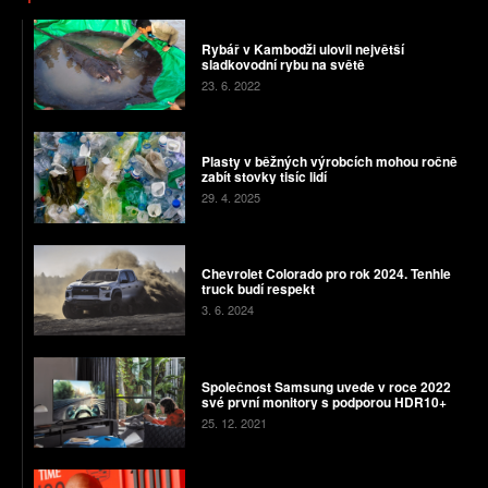
Rybář v Kambodži ulovil největší
sladkovodní rybu na světě
23. 6. 2022
Plasty v běžných výrobcích mohou ročně
zabít stovky tisíc lidí
29. 4. 2025
Chevrolet Colorado pro rok 2024. Tenhle
truck budí respekt
3. 6. 2024
Společnost Samsung uvede v roce 2022
své první monitory s podporou HDR10+
25. 12. 2021