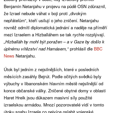
Benjamin Netanjahu v projevu na půdě OSN zdůraznil,
že Izrael nebude váhat v boji proti „divokým
nepřátelům“, kteří usilují o jeho zničení. Netanjahu
rovněž odmítl diplomatická jednání a naděje na příměří
mezi Izraelem a Hizballáhem se tak rychle rozplývají.
„Hizballáh by mohl být poražen – a v Gaze by došlo k
prohlásil dle
BBC
úplnému vítězství nad Hamásem,“
News
Netanjahu.
Útok byl jedním z nejsilnějších, které v posledních
měsících zasáhly Bejrút. Podle očitých svědků byly
výbuchy v libanonském hlavním městě nejsilnější od
konce občanské války. Zničené obytné domy v oblasti
Haret Hreik jsou důkazem masivní síly použité
izraelskou armádou. Mnozí pozorovatelé vidí v tomto
útoku snahu Izraele co nejvíce oslabit vojenské