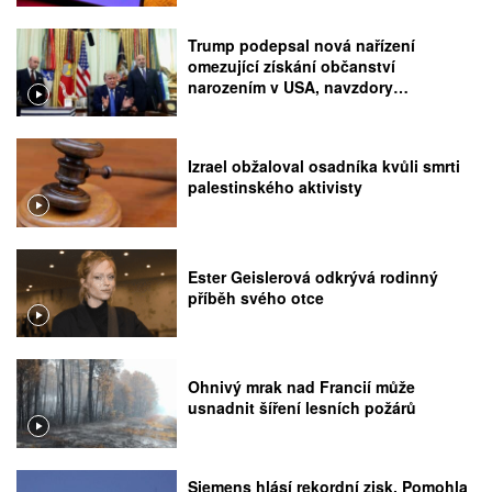
Trump podepsal nová nařízení
omezující získání občanství
narozením v USA, navzdory
rozhodnutí Nejvyššího soudu
Izrael obžaloval osadníka kvůli smrti
palestinského aktivisty
Ester Geislerová odkrývá rodinný
příběh svého otce
Ohnivý mrak nad Francií může
usnadnit šíření lesních požárů
Siemens hlásí rekordní zisk. Pomohla