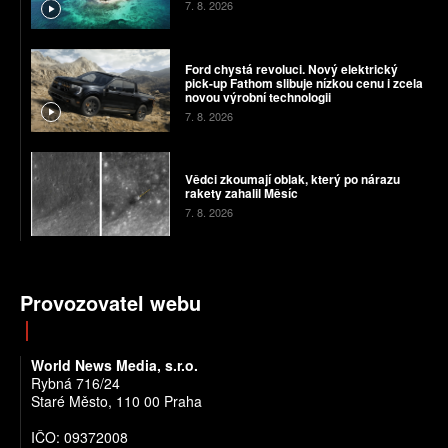
7. 8. 2026
Ford chystá revoluci. Nový elektrický
pick-up Fathom slibuje nízkou cenu i zcela
novou výrobní technologii
7. 8. 2026
Vědci zkoumají oblak, který po nárazu
rakety zahalil Měsíc
7. 8. 2026
Provozovatel webu
World News Media, s.r.o.
Rybná 716/24
Staré Město, 110 00 Praha
IČO: 09372008