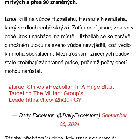
mrtvých a přes 90 zraněných.
Izrael cílil na vůdce Hizballáhu, Hassana Nasralláha,
který se dlouhodobě skrývá. Zatím není jasné, zda se v
době útoku nacházel na místě. Hizballáh se ke zprávě
o možném útoku na svého vůdce nevyjádřil, což vedlo
k mnoha spekulacím. Mezi troskami zničených budov
stále probíhají záchranné práce, přičemž počty obětí
mohou narůstat.
#Israel
Strikes
#Hezbollah
In A Huge Blast
Targeting The Militant Group’s
Leader
https://t.co/ii2hQ9kfGY
— Daily Excelsior (@DailyExcelsior1)
September
28, 2024
Zásahy přicházejí v době, kdy izraelský premiér