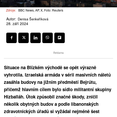
Zdroje:
BBC News, AP, X, Foto: Reuters
Autor:
Denisa Šenkeříková
28. září 2024
Reklama
Situace na Blízkém východě se opět výrazně
vyhrotila. Izraelská armáda v sérii masivních náletů
zasáhla budovy na jižním předměstí Bejrútu,
přičemž hlavním cílem bylo sídlo militantní skupiny
Hizballáh. Útok způsobil značné škody, zničil
několik obytných budov a podle libanonských
zdravotnických úřadů si vyžádal nejméně šest