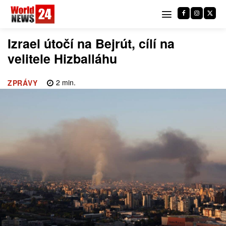
Izrael útočí na Bejrút, cílí na
velitele Hizballáhu
2
min.
ZPRÁVY