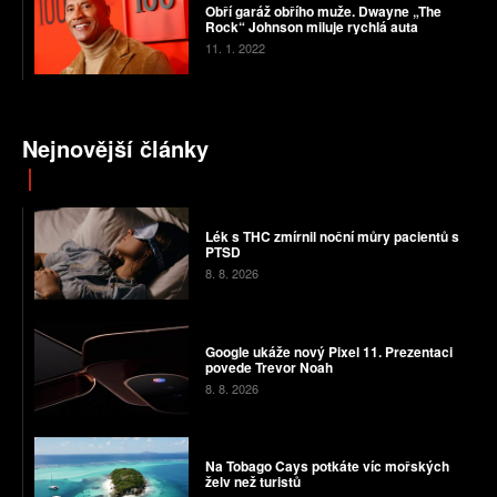
Obří garáž obřího muže. Dwayne „The
Rock“ Johnson miluje rychlá auta
11. 1. 2022
Nejnovější články
Lék s THC zmírnil noční můry pacientů s
PTSD
8. 8. 2026
Google ukáže nový Pixel 11. Prezentaci
povede Trevor Noah
8. 8. 2026
Na Tobago Cays potkáte víc mořských
želv než turistů