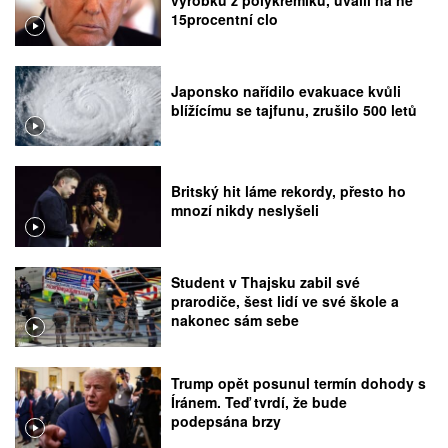
výrobků z polykřemíku, uvalil na ně
15procentní clo
Japonsko nařídilo evakuace kvůli
blížícímu se tajfunu, zrušilo 500 letů
Britský hit láme rekordy, přesto ho
mnozí nikdy neslyšeli
Student v Thajsku zabil své
prarodiče, šest lidí ve své škole a
nakonec sám sebe
Trump opět posunul termín dohody s
Íránem. Teď tvrdí, že bude
podepsána brzy