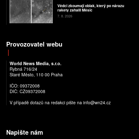
Vědci zkoumají oblak, který po nárazu
rakety zahalil Měsíc
7. 8. 2026
Provozovatel webu
World News Media, s.r.o.
Rybná 716/24
Staré Město, 110 00 Praha
IČO: 09372008
DIČ: CZ09372008
V případě dotazů na redakci pište na info@wn24.cz
Napište nám