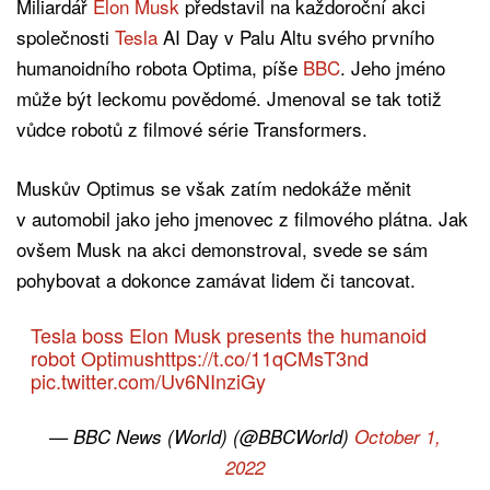
Miliardář
Elon Musk
představil na každoroční akci
společnosti
Tesla
AI Day v Palu Altu svého prvního
humanoidního robota Optima, píše
BBC
. Jeho jméno
může být leckomu povědomé. Jmenoval se tak totiž
vůdce robotů z filmové série Transformers.
Muskův Optimus se však zatím nedokáže měnit
v automobil jako jeho jmenovec z filmového plátna. Jak
ovšem Musk na akci demonstroval, svede se sám
pohybovat a dokonce zamávat lidem či tancovat.
Tesla boss Elon Musk presents the humanoid
robot Optimus
https://t.co/11qCMsT3nd
pic.twitter.com/Uv6NInziGy
— BBC News (World) (@BBCWorld)
October 1,
2022