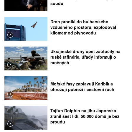
soudu
Dron pronikl do bulharského
vzdušného prostoru, explodoval
kilometr od plynovodu
Ukrajinské drony opět zaútočily na
ruské rafinérie, úřady informují o
raněných
Mořské řasy zaplavují Karibik a
ohrožují pobřeží i cestovní ruch
Tajfun Dolphin na jihu Japonska
zranil šest lidí, 50.000 domů je bez
proudu