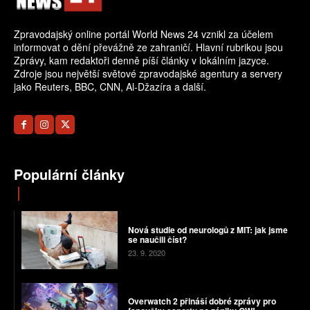
Zpravodajský online portál World News 24 vznikl za účelem
informovat o dění převážně ze zahraničí. Hlavní rubrikou jsou
Zprávy, kam redaktoři denně píší články v lokálním jazyce.
Zdroje jsou největší světové zpravodajské agentury a servery
jako Reuters, BBC, CNN, Al-Džazíra a další.
Populární články
Nová studie od neurologů z MIT: jak jsme
se naučili číst?
23. 9. 2020
Overwatch 2 přináší dobré zprávy pro