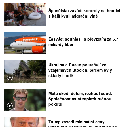
Španělsko zavádí kontroly na hranici
s Itálií kvůli migrační vlně
EasyJet souhlasil s převzetím za 5,7
miliardy liber
Ukrajina a Rusko pokračují ve
vzájemných útocích, terčem byly
sklady i lodě
Meta škodí dětem, rozhodl soud.
Společnost musí zaplatit tučnou
pokutu
Trump zavedl minimální ceny