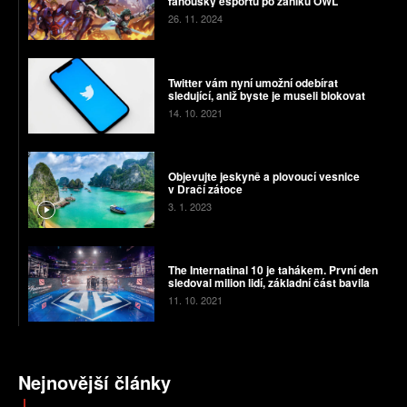
fanoušky esportu po zániku OWL
26. 11. 2024
Twitter vám nyní umožní odebírat
sledující, aniž byste je museli blokovat
14. 10. 2021
Objevujte jeskyně a plovoucí vesnice
v Dračí zátoce
3. 1. 2023
The Internatinal 10 je tahákem. První den
sledoval milion lidí, základní část bavila
11. 10. 2021
Nejnovější články