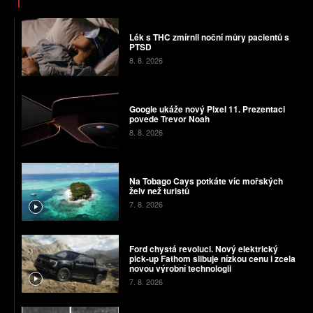
Lék s THC zmírnil noční můry pacientů s
PTSD
8. 8. 2026
Google ukáže nový Pixel 11. Prezentaci
povede Trevor Noah
8. 8. 2026
Na Tobago Cays potkáte víc mořských
želv než turistů
7. 8. 2026
Ford chystá revoluci. Nový elektrický
pick-up Fathom slibuje nízkou cenu i zcela
novou výrobní technologii
7. 8. 2026