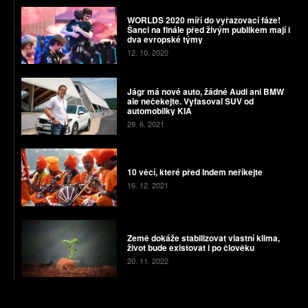
WORLDS 2020 míří do vyřazovací fáze!
Šanci na finále před živým publikem mají i
dva evropské týmy
12. 10. 2020
Jágr má nové auto, žádné Audi ani BMW
ale nečekejte. Vyfasoval SUV od
automobilky KIA
29. 6. 2021
10 věcí, které před Indem neříkejte
16. 12. 2021
Země dokáže stabilizovat vlastní klima,
život bude existovat i po člověku
20. 11. 2022