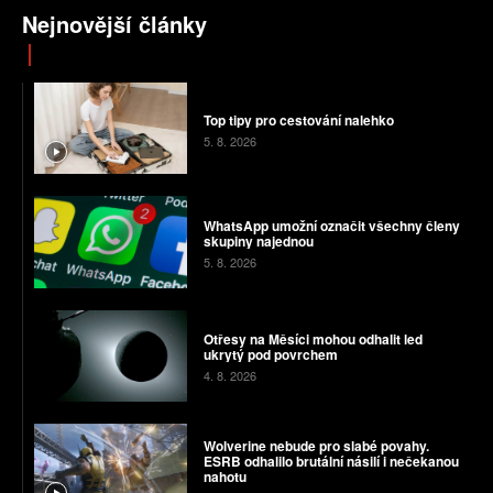
Nejnovější články
Top tipy pro cestování nalehko
5. 8. 2026
WhatsApp umožní označit všechny členy
skupiny najednou
5. 8. 2026
Otřesy na Měsíci mohou odhalit led
ukrytý pod povrchem
4. 8. 2026
Wolverine nebude pro slabé povahy.
ESRB odhalilo brutální násilí i nečekanou
nahotu