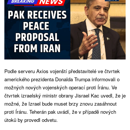
Podle serveru Axios vojenští představitelé ve čtvrtek
amerického prezidenta Donalda Trumpa informovali o
možných nových vojenských operací proti Íránu. Ve
čtvrtek izraelský ministr obrany Jisrael Kac uvedl, že je
možné, že Izrael bude muset brzy znovu zasáhnout
proti Íránu. Teherán pak uvádí, že v případě nových
útoků by provedl odvetu.