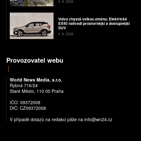
4. 8. 2026
Volvo chystá velkou změnu. Elektrické
EX40 nahradí prostornější a dostupnější
SUV
4. 8. 2026
Provozovatel webu
World News Media, s.r.o.
Rybná 716/24
Staré Město, 110 00 Praha
IČO: 09372008
DIČ: CZ09372008
V případě dotazů na redakci pište na info@wn24.cz