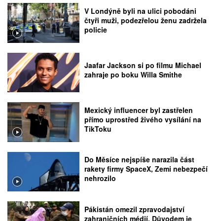
V Londýně byli na ulici pobodáni
čtyři muži, podezřelou ženu zadržela
policie
Jaafar Jackson si po filmu Michael
zahraje po boku Willa Smithe
Mexický influencer byl zastřelen
přímo uprostřed živého vysílání na
TikToku
Do Měsíce nejspíše narazila část
rakety firmy SpaceX, Zemi nebezpečí
nehrozilo
Pákistán omezil zpravodajství
zahraničních médií. Důvodem je