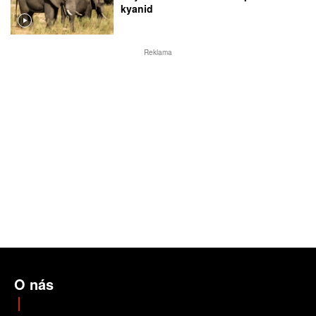
kyanid
Reklama
O nás