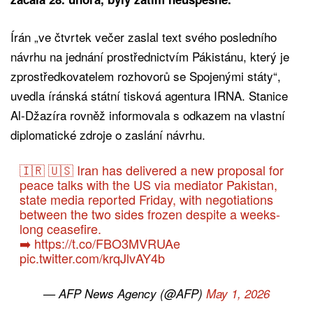
Írán „ve čtvrtek večer zaslal text svého posledního
návrhu na jednání prostřednictvím Pákistánu, který je
zprostředkovatelem rozhovorů se Spojenými státy“,
uvedla íránská státní tisková agentura IRNA. Stanice
Al-Džazíra rovněž informovala s odkazem na vlastní
diplomatické zdroje o zaslání návrhu.
🇮🇷 🇺🇸 Iran has delivered a new proposal for
peace talks with the US via mediator Pakistan,
state media reported Friday, with negotiations
between the two sides frozen despite a weeks-
long ceasefire.
➡️
https://t.co/FBO3MVRUAe
pic.twitter.com/krqJlvAY4b
— AFP News Agency (@AFP)
May 1, 2026