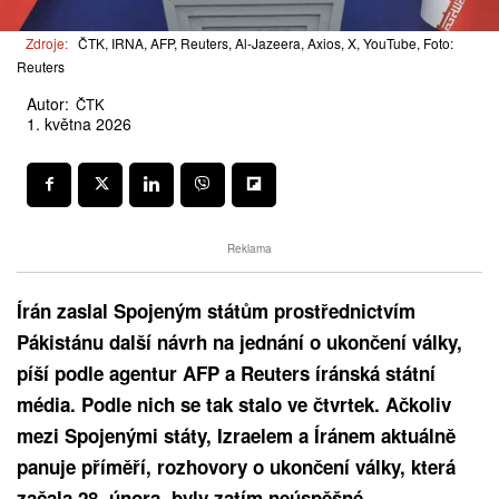
Zdroje:
ČTK, IRNA, AFP, Reuters, Al-Jazeera, Axios, X, YouTube, Foto:
Reuters
Autor:
ČTK
1. května 2026
Reklama
Írán zaslal Spojeným státům prostřednictvím
Pákistánu další návrh na jednání o ukončení války,
píší podle agentur AFP a Reuters íránská státní
média. Podle nich se tak stalo ve čtvrtek. Ačkoliv
mezi Spojenými státy, Izraelem a Íránem aktuálně
panuje příměří, rozhovory o ukončení války, která
začala 28. února, byly zatím neúspěšné.