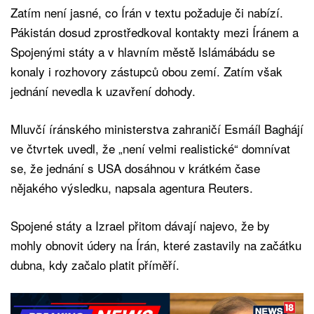
Zatím není jasné, co Írán v textu požaduje či nabízí.
Pákistán dosud zprostředkoval kontakty mezi Íránem a
Spojenými státy a v hlavním městě Islámábádu se
konaly i rozhovory zástupců obou zemí. Zatím však
jednání nevedla k uzavření dohody.
Mluvčí íránského ministerstva zahraničí Esmáíl Baghájí
ve čtvrtek uvedl, že „není velmi realistické“ domnívat
se, že jednání s USA dosáhnou v krátkém čase
nějakého výsledku, napsala agentura Reuters.
Spojené státy a Izrael přitom dávají najevo, že by
mohly obnovit údery na Írán, které zastavily na začátku
dubna, kdy začalo platit příměří.