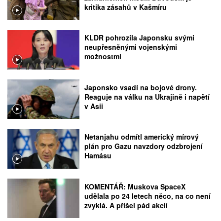
kritika zásahů v Kašmíru
KLDR pohrozila Japonsku svými
neupřesněnými vojenskými
možnostmi
Japonsko vsadí na bojové drony.
Reaguje na válku na Ukrajině i napětí
v Asii
Netanjahu odmítl americký mírový
plán pro Gazu navzdory odzbrojení
Hamásu
KOMENTÁŘ: Muskova SpaceX
udělala po 24 letech něco, na co není
zvyklá. A přišel pád akcií