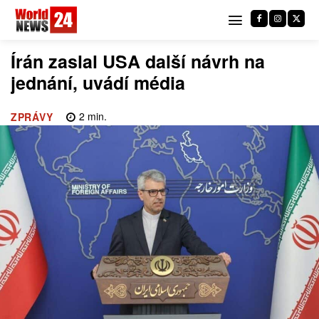
Írán zaslal USA další návrh na
jednání, uvádí média
2
min.
ZPRÁVY