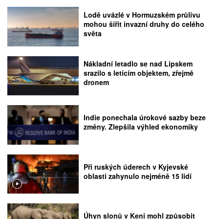
Lodě uvázlé v Hormuzském průlivu
mohou šířit invazní druhy do celého
světa
Nákladní letadlo se nad Lipskem
srazilo s letícím objektem, zřejmě
dronem
Indie ponechala úrokové sazby beze
změny. Zlepšila výhled ekonomiky
Při ruských úderech v Kyjevské
oblasti zahynulo nejméně 15 lidí
Úhyn slonů v Keni mohl způsobit