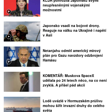
KLDR pohrozila Japonsku svými
neupřesněnými vojenskými
možnostmi
Japonsko vsadí na bojové drony.
Reaguje na válku na Ukrajině i napětí
v Asii
Netanjahu odmítl americký mírový
plán pro Gazu navzdory odzbrojení
Hamásu
KOMENTÁŘ: Muskova SpaceX
udělala po 24 letech něco, na co není
zvyklá. A přišel pád akcií
Lodě uvázlé v Hormuzském průlivu
mohou šířit invazní druhy do celého
světa