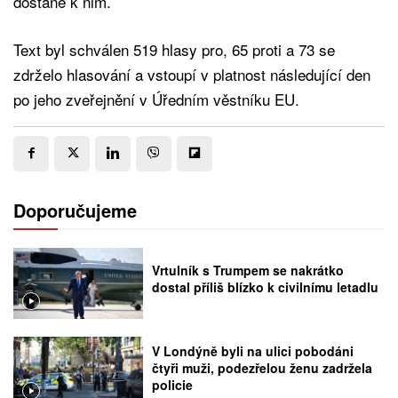
dostane k nim.
Text byl schválen 519 hlasy pro, 65 proti a 73 se
zdrželo hlasování a vstoupí v platnost následující den
po jeho zveřejnění v Úředním věstníku EU.
Doporučujeme
Vrtulník s Trumpem se nakrátko
dostal příliš blízko k civilnímu letadlu
V Londýně byli na ulici pobodáni
čtyři muži, podezřelou ženu zadržela
policie