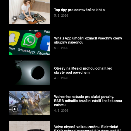
Top tipy pro cestování nalehko
5. 8. 2026
WhatsApp umožní označit všechny členy
skupiny najednou
5. 8. 2026
Otřesy na Měsíci mohou odhalit led
ukrytý pod povrchem
4. 8. 2026
Wolverine nebude pro slabé povahy.
ESRB odhalilo brutální násilí i nečekanou
nahotu
4. 8. 2026
Volvo chystá velkou změnu. Elektrické
EX40 nahradí prostornější a dostupnější