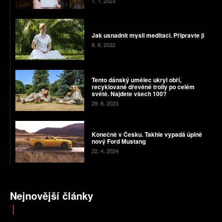
1. 1. 2023
Jak usnadnit mysli meditaci. Připravte ji
8. 8. 2022
Tento dánský umělec ukryl obří,
recyklované dřevěné trolly po celém
světě. Najdete všech 100?
29. 8. 2023
Konečně v Česku. Takhle vypadá úplně
nový Ford Mustang
22. 4. 2024
Nejnovější články