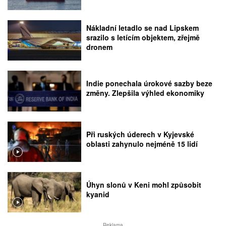
Nákladní letadlo se nad Lipskem
srazilo s letícím objektem, zřejmě
dronem
Indie ponechala úrokové sazby beze
změny. Zlepšila výhled ekonomiky
Při ruských úderech v Kyjevské
oblasti zahynulo nejméně 15 lidí
Úhyn slonů v Keni mohl způsobit
kyanid
Reklama