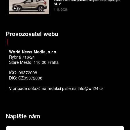
SUV
4. 8. 2026
Provozovatel webu
World News Media, s.r.o.
Rybná 716/24
Staré Město, 110 00 Praha
IČO: 09372008
DIČ: CZ09372008
V případě dotazů na redakci pište na info@wn24.cz
Napište nám