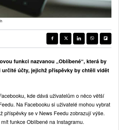
sh
 novou funkci nazvanou „Oblíbené“, která by
určité účty, jejichž příspěvky by chtěli vidět
 Facebooku, kde dává uživatelům o něco větší
Feedu. Na Facebooku si uživatelé mohou vybrat
chž příspěvky se v News Feedu zobrazují výše.
e mít funkce Oblíbené na Instagramu.