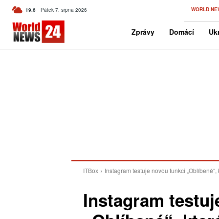
C
WORLD NE
19.6
Pátek 7. srpna 2026
Czech
Zprávy
Domácí
Ukr
ITBox
Instagram testuje novou funkci „Oblíbené“, 
Instagram testuj