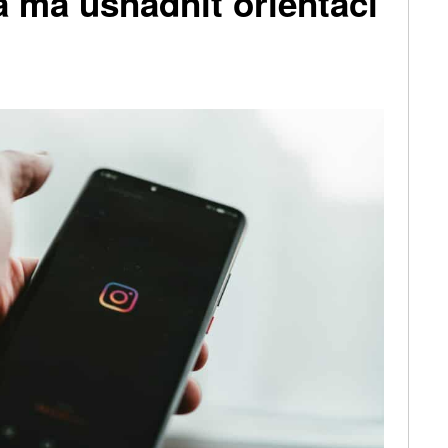
á má usnadnit orientaci