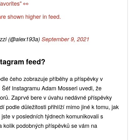
avorites" 👀
 are shown higher in feed.
zzi (@alex193a)
September 9, 2021
stagram feed?
odle čeho zobrazuje příběhy a příspěvky v
e. Šéf Instagramu Adam Mosseri uvedl, že
torů. Zaprvé bere v úvahu nedávné příspěvky
adí podle důležitosti přihlíží mimo jiné k tomu, jak
t jste v posledních týdnech komunikovali s
 a kolik podobných příspěvků se vám na