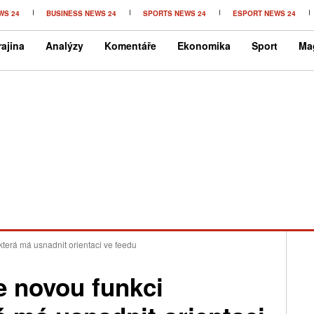
WS 24
BUSINESS NEWS 24
SPORTS NEWS 24
ESPORT NEWS 24
ajina
Analýzy
Komentáře
Ekonomika
Sport
Ma
která má usnadnit orientaci ve feedu
e novou funkci