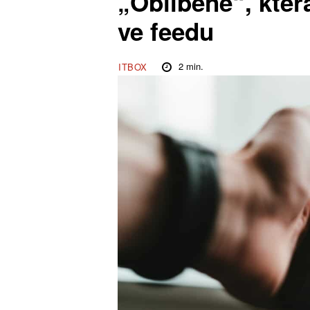
„Oblíbené“, kter
ve feedu
2
min.
ITBOX