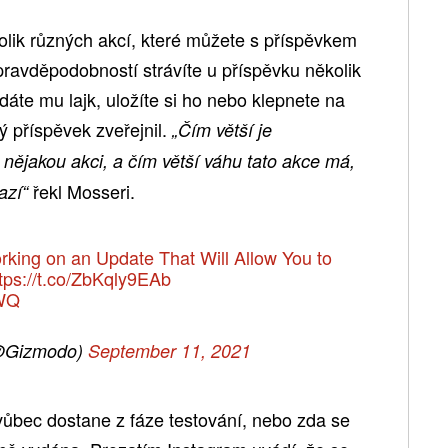
lik různých akcí, které můžete s příspěvkem
 pravděpodobností strávíte u příspěvku několik
dáte mu lajk, uložíte si ho nebo klepnete na
ý příspěvek zveřejnil.
„Čím větší je
nějakou akci, a čím větší váhu tato akce má,
řekl Mosseri.
azí“
rking on an Update That Will Allow You to
tps://t.co/ZbKqly9EAb
BWQ
@Gizmodo)
September 11, 2021
vůbec dostane z fáze testování, nebo zda se