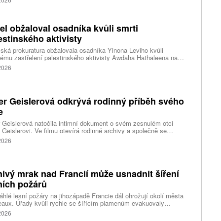
šší soud odmítl jeho předchozí pokus.
ael obžaloval osadníka kvůli smrti
estinského aktivisty
lská prokuratura obžalovala osadníka Yinona Leviho kvůli
ému zastřelení palestinského aktivisty Awdaha Hathaleena na
vaném Západním břehu Jordánu. Levi vinu odmítá a tvrdí, že
 2026
l v sebeobraně.
er Geislerová odkrývá rodinný příběh svého
e
 Geislerová natočila intimní dokument o svém zesnulém otci
 Geislerovi. Ve filmu otevírá rodinné archivy a společně se
ou Aňou skládá portrét talentovaného muže, který měl v sobě
 2026
st i temnější stránku.
ivý mrak nad Francií může usnadnit šíření
ních požárů
hlé lesní požáry na jihozápadě Francie dál ohrožují okolí města
aux. Úřady kvůli rychle se šířícím plamenům evakuovaly
itisíce lidí a nevylučují ani další rozšiřování bezpečnostních
 2026
ení. Hasiči zároveň čelí neobvyklému jevu, který podle nich