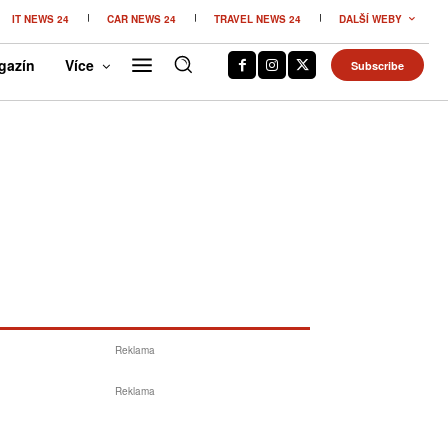
IT NEWS 24
CAR NEWS 24
TRAVEL NEWS 24
DALŠÍ WEBY
gazín
Více
Subscribe
Reklama
Reklama