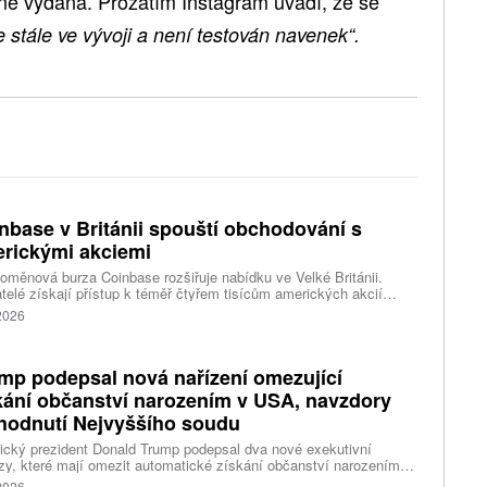
lně vydána. Prozatím Instagram uvádí, že se
je stále ve vývoji a není testován navenek“.
nbase v Británii spouští obchodování s
rickými akciemi
oměnová burza Coinbase rozšiřuje nabídku ve Velké Británii.
telé získají přístup k téměř čtyřem tisícům amerických akcií
 v aplikaci, ve které spravují kryptoměny a běžné peníze.
 2026
mp podepsal nová nařízení omezující
kání občanství narozením v USA, navzdory
hodnutí Nejvyššího soudu
cký prezident Donald Trump podepsal dva nové exekutivní
zy, které mají omezit automatické získání občanství narozením
emí Spojených států. Přichází s nimi jen několik týdnů poté, co
 2026