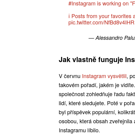
#Instagram
is working on "F
ℹ️ Posts from your favorites
pic.twitter.com/NfBd8v4IHR
— Alessandro Palu
Jak vlastně funguje In
V červnu
Instagram vysvětlil
, p
takovém pořadí, jakém je vidít
společnost zohledňuje řadu fak
lidí, které sledujete. Poté v poř
byl příspěvek populární, kolikrá
osobou, která obsah zveřejnila
Instagramu líbilo.