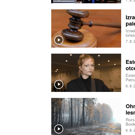
Nejvy
Izr
pal
Izrae
loňsk
okupo
7. 8.
jedna
Est
otc
Ester
Petru
sestr
6. 8.
vřelo
Ohn
les
Rozsá
Borde
deset
6. 8.
opatř