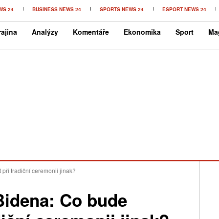
WS 24
BUSINESS NEWS 24
SPORTS NEWS 24
ESPORT NEWS 24
ajina
Analýzy
Komentáře
Ekonomika
Sport
Ma
při tradiční ceremonii jinak?
Bidena: Co bude