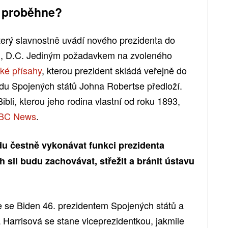
y proběhne?
který slavnostně uvádí nového prezidenta do
u, D.C. Jediným požadavkem na zvoleného
ké přísahy
, kterou prezident skládá veřejně do
du Spojených států Johna Robertse předloží.
ibli, kterou jeho rodina vlastní od roku 1893,
BC News
.
u čestně vykonávat funkci prezidenta
 sil budu zachovávat, střežit a bránit ústavu
ne se Biden 46. prezidentem Spojených států a
Harrisová se stane viceprezidentkou, jakmile