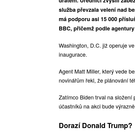
drátem. Úředníci zvýšili zabe
služba převzala velení nad be
má podporu asi 15 000 příslu
BBC, přičemž podle agentur
Washington, D.C. již operuje v
inaugurace.
Agent Matt Miller, který vede b
novinářům řekl, že plánování tét
Zatímco Biden trval na složení p
účastníků na akci bude výrazn
Dorazí Donald Trump?