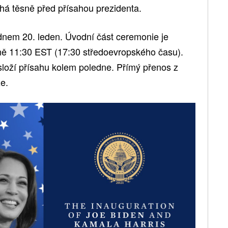
íhá těsně před přísahou prezidenta.
dnem 20. leden. Úvodní část ceremonie je
ně 11:30 EST (17:30 středoevropského času).
loží přísahu kolem poledne. Přímý přenos z
e.