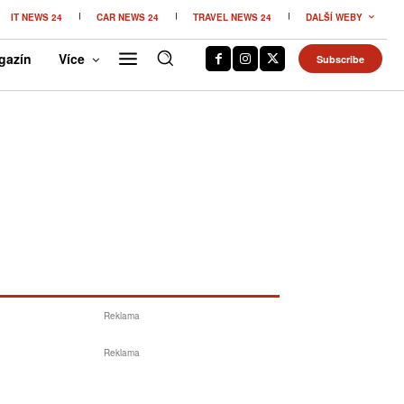
IT NEWS 24
CAR NEWS 24
TRAVEL NEWS 24
DALŠÍ WEBY
gazín
Více
Subscribe
Reklama
Reklama