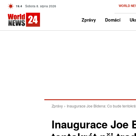
C
WORLD NE
19.4
Sobota 8. srpna 2026
Czech
Zprávy
Domácí
Ukr
Zprávy
Inaugurace Joe Bidena: Co bude tentokrát 
Inaugurace Joe 