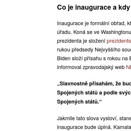
Co je inaugurace a kd
Inaugurace je formální obřad, 
úřadu. Koná se ve Washington
prezidenta je složení
prezidents
rukou předsedy Nejvyššího sou
Biden složí přísahu s rokou na B
informoval zpravodajský web
N
„Slavnostně přísahám, že bud
Spojených států a podle svých
Spojených států.“
Jakmile tato slova vysloví, sta
inaugurace bude úplná. Kamala 