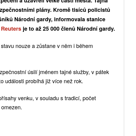
zpečení a uzavřeli velké části města. Tajná
zpečnostními plány. Kromě tisíců policistů
šníků Národní gardy, informovala stanice
y
Reuters
je to až 25 000 členů Národní gardy.
e stavu nouze a zůstane v něm i během
ezpečnostní úsilí jménem tajné služby, v pátek
o události probíhá již více než rok.
řísahy venku, v souladu s tradicí, počet
ě omezen.