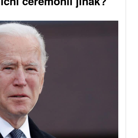
diční ceremonii jinak?