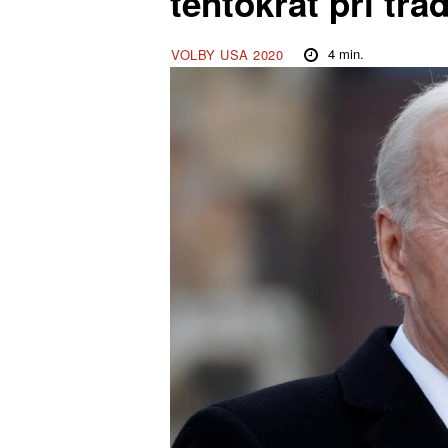
tentokrát při tra
4
min.
VOLBY USA 2020