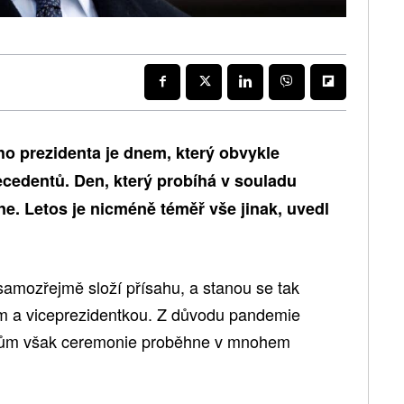
o prezidenta je dnem, který obvykle
recedentů. Den, který probíhá v souladu
e. Letos je nicméně téměř vše jinak, uvedl
amozřejmě složí přísahu, a stanou se tak
em a viceprezidentkou. Z důvodu pandemie
jům však ceremonie proběhne v mnohem