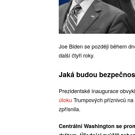
Joe Biden se později během d
další čtyři roky.
Jaká budou bezpečnost
Prezidentské inaugurace obvykl
útoku
Trumpových příznivců na K
zpřísnila.
Centrální Washington se pro