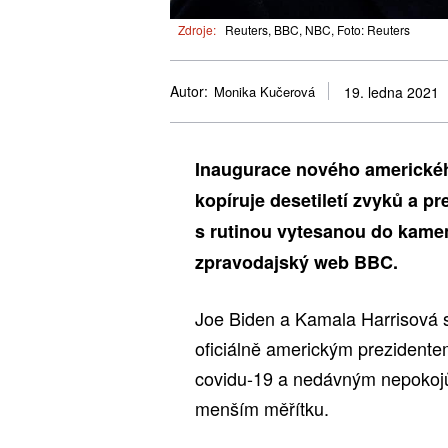
Zdroje:
Reuters, BBC, NBC, Foto: Reuters
Autor:
Monika Kučerová
19. ledna 2021
Inaugurace nového americkéh
kopíruje desetiletí zvyků a p
s rutinou vytesanou do kamen
zpravodajský web BBC.
Joe Biden a Kamala Harrisová s
oficiálně americkým prezident
covidu-19 a nedávným nepoko
menším měřítku.