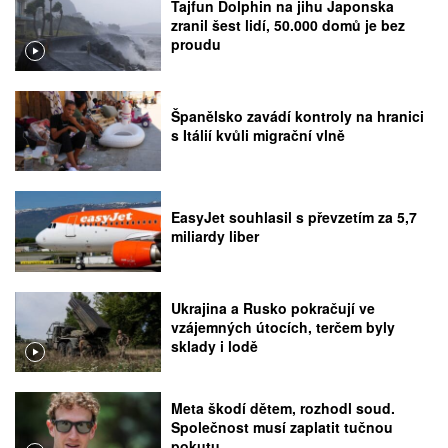
Tajfun Dolphin na jihu Japonska
zranil šest lidí, 50.000 domů je bez
proudu
Španělsko zavádí kontroly na hranici
s Itálií kvůli migrační vlně
EasyJet souhlasil s převzetím za 5,7
miliardy liber
Ukrajina a Rusko pokračují ve
vzájemných útocích, terčem byly
sklady i lodě
Meta škodí dětem, rozhodl soud.
Společnost musí zaplatit tučnou
pokutu