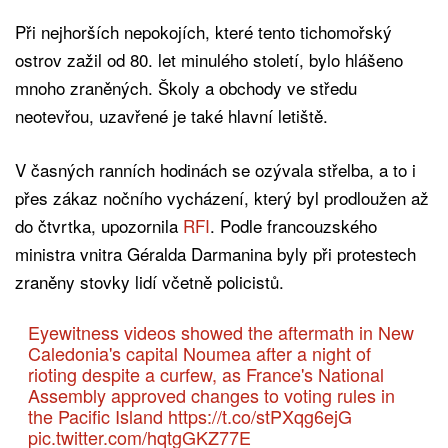
Při nejhorších nepokojích, které tento tichomořský
ostrov zažil od 80. let minulého století, bylo hlášeno
mnoho zraněných. Školy a obchody ve středu
neotevřou, uzavřené je také hlavní letiště.
V časných ranních hodinách se ozývala střelba, a to i
přes zákaz nočního vycházení, který byl prodloužen až
do čtvrtka, upozornila
RFI
. Podle francouzského
ministra vnitra Géralda Darmanina byly při protestech
zraněny stovky lidí včetně policistů.
Eyewitness videos showed the aftermath in New
Caledonia's capital Noumea after a night of
rioting despite a curfew, as France's National
Assembly approved changes to voting rules in
the Pacific Island
https://t.co/stPXqg6ejG
pic.twitter.com/hqtgGKZ77E