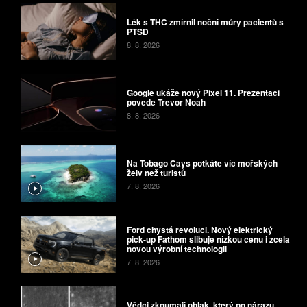
Lék s THC zmírnil noční můry pacientů s
PTSD
8. 8. 2026
Google ukáže nový Pixel 11. Prezentaci
povede Trevor Noah
8. 8. 2026
Na Tobago Cays potkáte víc mořských
želv než turistů
7. 8. 2026
Ford chystá revoluci. Nový elektrický
pick-up Fathom slibuje nízkou cenu i zcela
novou výrobní technologii
7. 8. 2026
Vědci zkoumají oblak, který po nárazu