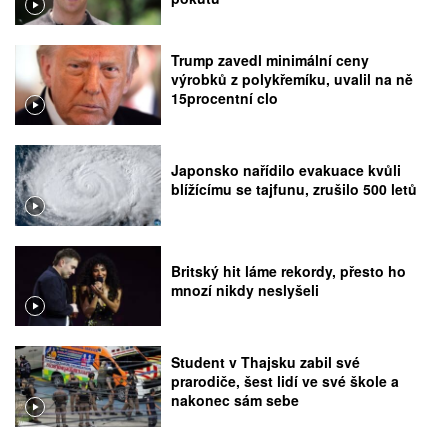
Trump zavedl minimální ceny
výrobků z polykřemíku, uvalil na ně
15procentní clo
Japonsko nařídilo evakuace kvůli
blížícímu se tajfunu, zrušilo 500 letů
Britský hit láme rekordy, přesto ho
mnozí nikdy neslyšeli
Student v Thajsku zabil své
prarodiče, šest lidí ve své škole a
nakonec sám sebe