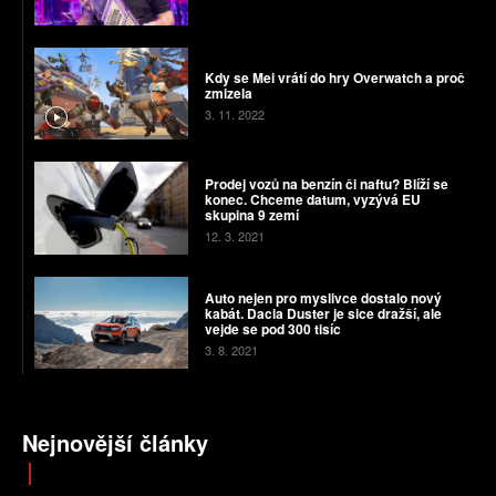
Kdy se Mei vrátí do hry Overwatch a proč
zmizela
3. 11. 2022
Prodej vozů na benzín či naftu? Blíží se
konec. Chceme datum, vyzývá EU
skupina 9 zemí
12. 3. 2021
Auto nejen pro myslivce dostalo nový
kabát. Dacia Duster je sice dražší, ale
vejde se pod 300 tisíc
3. 8. 2021
Nejnovější články