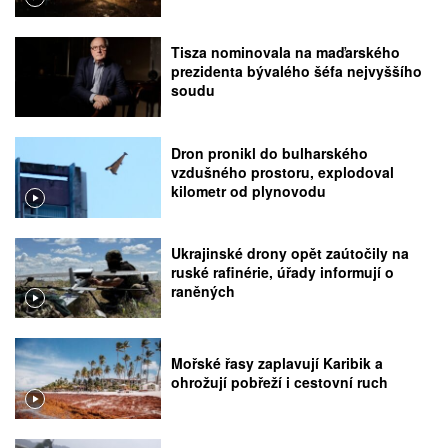
Tisza nominovala na maďarského
prezidenta bývalého šéfa nejvyššího
soudu
Dron pronikl do bulharského
vzdušného prostoru, explodoval
kilometr od plynovodu
Ukrajinské drony opět zaútočily na
ruské rafinérie, úřady informují o
raněných
Mořské řasy zaplavují Karibik a
ohrožují pobřeží i cestovní ruch