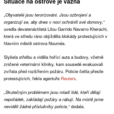
Situace na ostrově je vážná
„Obyvatelé jsou terorizováni. Jsou ozbrojení a
organizují se, aby dnes v noci ochránili své domovy,“
uvedla devatenáctiletá Lilou Garrido Navarro Kherachi,
která ve středu ráno objížděla blokády protestujících v
hlavním městě ostrova Nouméa.
Slyšela střelbu a viděla hořící auta a budovy, včetně
zničené veterinární kliniky, kam sousedé evakuovali
zvířata před rozšířením požáru. Policie čelila přesile
protestujících, řekla agentuře
Reuters
.
„Skutečným problémem jsou mladí lidé, kteří dělají
nepořádek, zakládají požáry a rabují. Na místě jsme
dodala.
neviděli žádné příslušníky policie,“