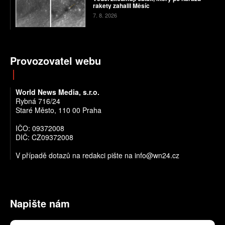
rakety zahalil Měsíc
7. 8. 2026
Provozovatel webu
World News Media, s.r.o.
Rybná 716/24
Staré Město, 110 00 Praha
IČO: 09372008
DIČ: CZ09372008
V případě dotazů na redakci pište na info@wn24.cz
Napište nám