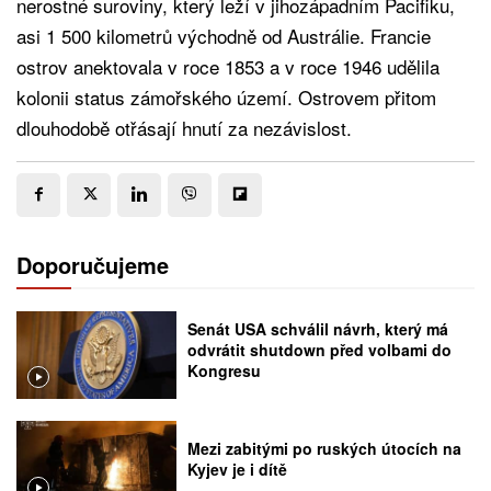
nerostné suroviny, který leží v jihozápadním Pacifiku,
asi 1 500 kilometrů východně od Austrálie. Francie
ostrov anektovala v roce 1853 a v roce 1946 udělila
kolonii status zámořského území. Ostrovem přitom
dlouhodobě otřásají hnutí za nezávislost.
Doporučujeme
Senát USA schválil návrh, který má
odvrátit shutdown před volbami do
Kongresu
Mezi zabitými po ruských útocích na
Kyjev je i dítě