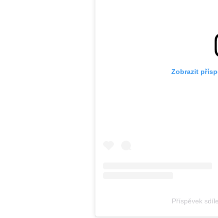
Zobrazit přís
Příspěvek sdí