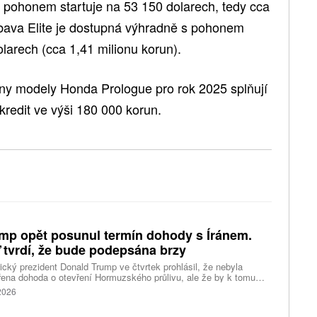
m pohonem startuje na 53 150 dolarech, tedy cca
ýbava Elite je dostupná výhradně s pohonem
larech (cca 1,41 milionu korun).
ny modely Honda Prologue pro rok 2025 splňují
redit ve výši 180 000 korun.
mp opět posunul termín dohody s Íránem.
 tvrdí, že bude podepsána brzy
cký prezident Donald Trump ve čtvrtek prohlásil, že nebyla
ena dohoda o otevření Hormuzského průlivu, ale že by k tomu
 dojít brzy. Írán je mezitím nadosah dohody o tranzitu v úžině
 2026
ánem, která může pro Trumpa představovat problém.