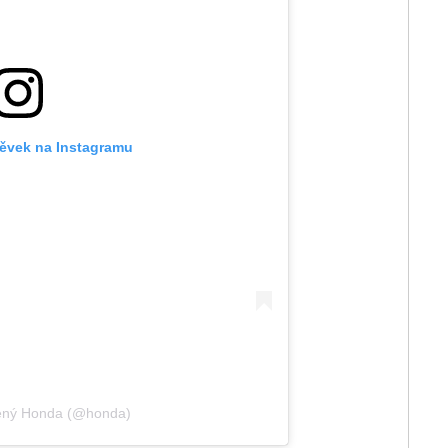
pěvek na Instagramu
lený Honda (@honda)