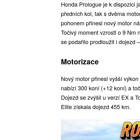
Honda Prologue je k dispozici 
předních kol, tak s dvěma moto
pohonem přinesl nový motor nár
Točivý moment vzrostl o 9 Nm 
se podařilo prodloužit i dojezd
Motorizace
Nový motor přinesl vyšší výkon 
nabízí 300 koní (+12 koní) a t
Dojezd se zvýšil u verzí EX a T
Elite získala dojezd 455 km.