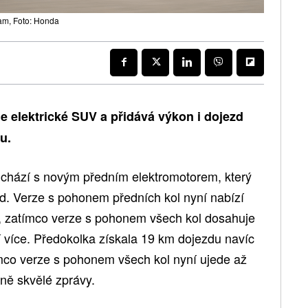
ram, Foto: Honda
e elektrické SUV a přidává výkon i dojezd
u.
ichází s novým předním elektromotorem, který
ezd. Verze s pohonem předních kol nyní nabízí
ní, zatímco verze s pohonem všech kol dosahuje
í více. Předokolka získala 19 km dojezdu navíc
mco verze s pohonem všech kol nyní ujede až
zně skvělé zprávy.