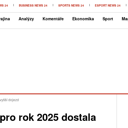
WS 24
BUSINESS NEWS 24
SPORTS NEWS 24
ESPORT NEWS 24
ajina
Analýzy
Komentáře
Ekonomika
Sport
Ma
vyšší dojezd
pro rok 2025 dostala