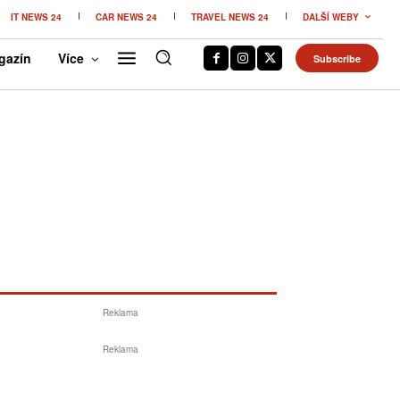
IT NEWS 24
CAR NEWS 24
TRAVEL NEWS 24
DALŠÍ WEBY
gazín
Více
Subscribe
Reklama
Reklama