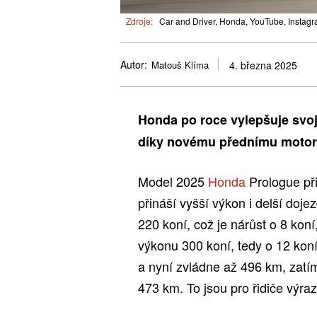
Zdroje:
Car and Driver, Honda, YouTube, Instag
Autor:
Matouš Klíma
4. března 2025
Honda po roce vylepšuje svoj
díky novému přednímu motor
Model 2025
Honda
Prologue př
přináší vyšší výkon i delší doj
220 koní, což je nárůst o 8 ko
výkonu 300 koní, tedy o 12 kon
a nyní zvládne až 496 km, zatí
473 km. To jsou pro řidiče výra