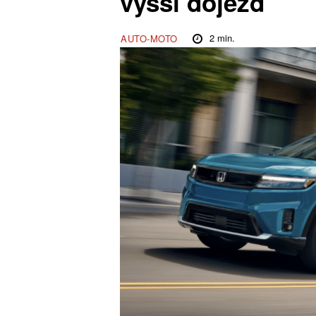
vyšší dojezd
2
min.
AUTO-MOTO