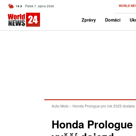
C
WORLD NE
19.9
Pátek 7. srpna 2026
Czech
Zprávy
Domácí
Ukr
Auto-Moto
Honda Prologue pro rok 2025 dostala 
Honda Prologue 