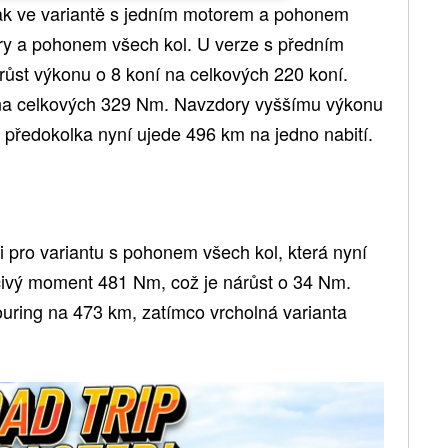
jak ve variantě s jedním motorem a pohonem
ry a pohonem všech kol. U verze s předním
ůst výkonu o 8 koní na celkových 220 koní.
na celkových 329 Nm. Navzdory vyššímu výkonu
 – předokolka nyní ujede 496 km na jedno nabití.
i pro variantu s pohonem všech kol, která nyní
očivý moment 481 Nm, což je nárůst o 34 Nm.
ouring na 473 km, zatímco vrcholná varianta