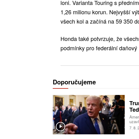
loni. Varianta Touring s přední
1,26 milionu korun. Nejvyšší v
všech kol a začíná na 59 350 do
Honda také potvrzuje, že všech
podmínky pro federální daňový k
Doporučujeme
Tru
Teď
Ameri
uzavř
mohlo
7. 8.
s Om