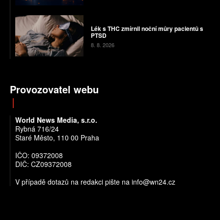
Lék s THC zmírnil noční můry pacientů s
PTSD
8. 8. 2026
Provozovatel webu
World News Media, s.r.o.
Rybná 716/24
Staré Město, 110 00 Praha
IČO: 09372008
DIČ: CZ09372008
V případě dotazů na redakci pište na info@wn24.cz