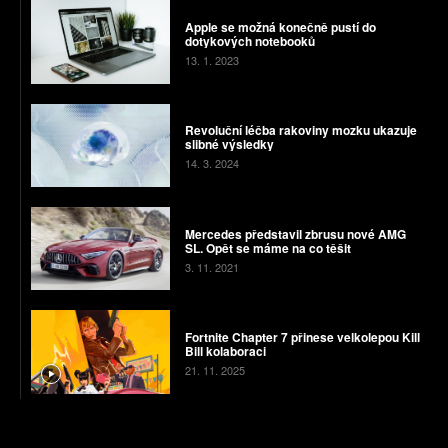
Apple se možná konečně pustí do
dotykových notebooků
13. 1. 2023
Revoluční léčba rakoviny mozku ukazuje
slibné výsledky
14. 3. 2024
Mercedes představil zbrusu nové AMG
SL. Opět se máme na co těšit
3. 11. 2021
Fortnite Chapter 7 přinese velkolepou Kill
Bill kolaboraci
21. 11. 2025