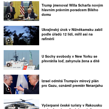
Trump jmenoval Willa Scharfa novým
hlavním právním poradcem Bílého
domu
Ukrajinský útok v Nižněkamsku zabil
podle úřadů 12 lidí, mířil asi na
rafinérii
U Sochy svobody v New Yorku se
převrátila loď, zahynula žena a dítě
Izrael odmítá Trumpův mírový plán
pro Gazu, oznámil premiér Netanjahu
Vyčerpané české turisty v Rakousku