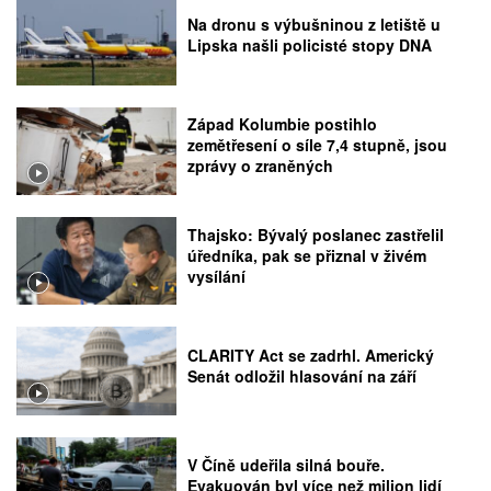
Na dronu s výbušninou z letiště u
Lipska našli policisté stopy DNA
Západ Kolumbie postihlo
zemětřesení o síle 7,4 stupně, jsou
zprávy o zraněných
Thajsko: Bývalý poslanec zastřelil
úředníka, pak se přiznal v živém
vysílání
CLARITY Act se zadrhl. Americký
Senát odložil hlasování na září
V Číně udeřila silná bouře.
Evakuován byl více než milion lidí