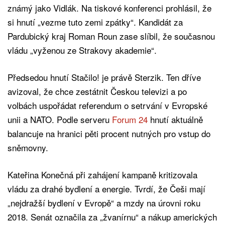
známý jako Vidlák. Na tiskové konferenci prohlásil, že
si hnutí „vezme tuto zemi zpátky“. Kandidát za
Pardubický kraj Roman Roun zase slíbil, že současnou
vládu „vyženou ze Strakovy akademie“.
Předsedou hnutí Stačilo! je právě Sterzik. Ten dříve
avizoval, že chce zestátnit Českou televizi a po
volbách uspořádat referendum o setrvání v Evropské
unii a NATO. Podle serveru
Forum 24
hnutí aktuálně
balancuje na hranici pěti procent nutných pro vstup do
sněmovny.
Kateřina Konečná při zahájení kampaně kritizovala
vládu za drahé bydlení a energie. Tvrdí, že Češi mají
„nejdražší bydlení v Evropě“ a mzdy na úrovni roku
2018. Senát označila za „žvanírnu“ a nákup amerických