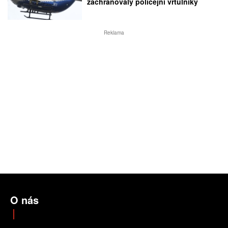
zachraňovaly policejní vrtulníky
Reklama
O nás