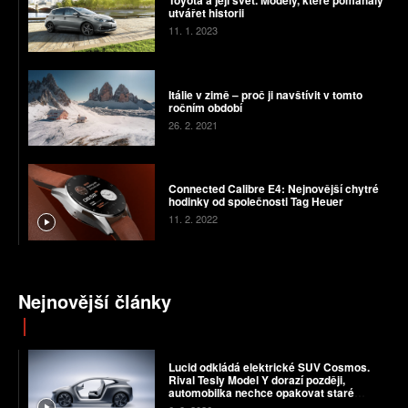
Toyota a její svět. Modely, které pomáhaly
utvářet historii
11. 1. 2023
Itálie v zimě – proč ji navštívit v tomto
ročním období
26. 2. 2021
Connected Calibre E4: Nejnovější chytré
hodinky od společnosti Tag Heuer
11. 2. 2022
Nejnovější články
Lucid odkládá elektrické SUV Cosmos.
Rival Tesly Model Y dorazí později,
automobilka nechce opakovat staré
chyby