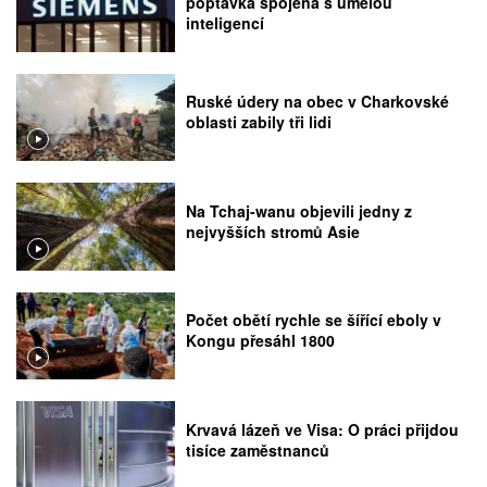
poptávka spojená s umělou
inteligencí
Ruské údery na obec v Charkovské
oblasti zabily tři lidi
Na Tchaj-wanu objevili jedny z
nejvyšších stromů Asie
Počet obětí rychle se šířící eboly v
Kongu přesáhl 1800
Krvavá lázeň ve Visa: O práci přijdou
tisíce zaměstnanců