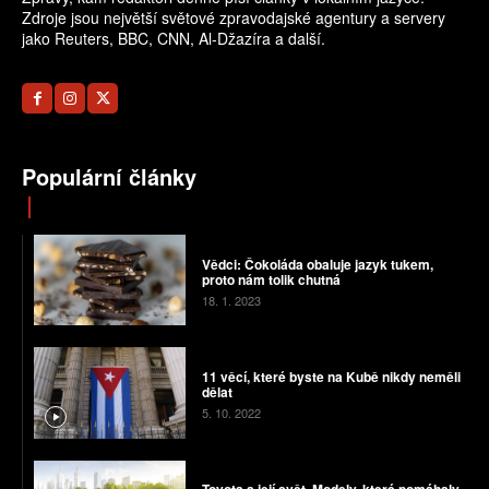
Zdroje jsou největší světové zpravodajské agentury a servery
jako Reuters, BBC, CNN, Al-Džazíra a další.
Populární články
Vědci: Čokoláda obaluje jazyk tukem,
proto nám tolik chutná
18. 1. 2023
11 věcí, které byste na Kubě nikdy neměli
dělat
5. 10. 2022