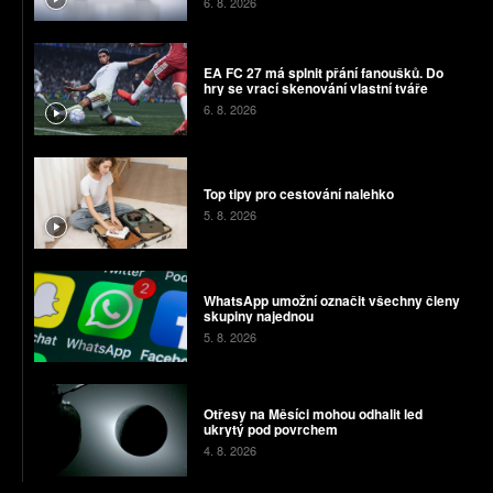
6. 8. 2026
EA FC 27 má splnit přání fanoušků. Do
hry se vrací skenování vlastní tváře
6. 8. 2026
Top tipy pro cestování nalehko
5. 8. 2026
WhatsApp umožní označit všechny členy
skupiny najednou
5. 8. 2026
Otřesy na Měsíci mohou odhalit led
ukrytý pod povrchem
4. 8. 2026