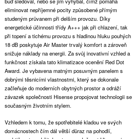
buď sledoval, nebo se jim vyhýbal, čímž pomáhá
eliminovat nepříjemné pocity způsobené přímým
studeným průvanem při delším provozu. Díky
energetické účinnosti třídy A+++ jak při chlazení, tak
při topení a tichému provozu s hladinou hluku pouhých
18 dB poskytuje Air Master trvalý komfort a zároveň
snižuje náklady na energii. Za svůj inovativní vzhled a
funkčnost získala tato klimatizace ocenění Red Dot
Award. Je vybavena matným posuvným panelem s
dobrými těsnicími vlastnostmi, který se dokonale
začleňuje do moderních obytných prostor a odráží
závazek společnosti Hisense propojovat technologii se
současným životním stylem.
Vzhledem k tomu, že spotřebitelé kladou ve svých
domácnostech čím dál větší důraz na pohodlí,