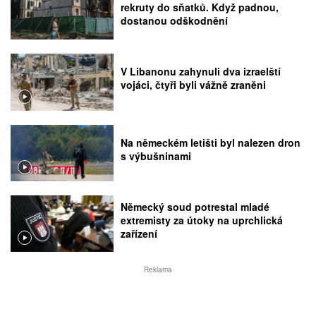
rekruty do sňatků. Když padnou,
dostanou odškodnění
V Libanonu zahynuli dva izraelští
vojáci, čtyři byli vážně zraněni
Na německém letišti byl nalezen dron
s výbušninami
Německý soud potrestal mladé
extremisty za útoky na uprchlická
zařízení
Reklama