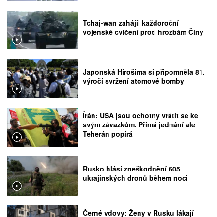
Tchaj-wan zahájil každoroční
vojenské cvičení proti hrozbám Číny
Japonská Hirošima si připomněla 81.
výročí svržení atomové bomby
Írán: USA jsou ochotny vrátit se ke
svým závazkům. Přímá jednání ale
Teherán popírá
Rusko hlásí zneškodnění 605
ukrajinských dronů během noci
Černé vdovy: Ženy v Rusku lákají