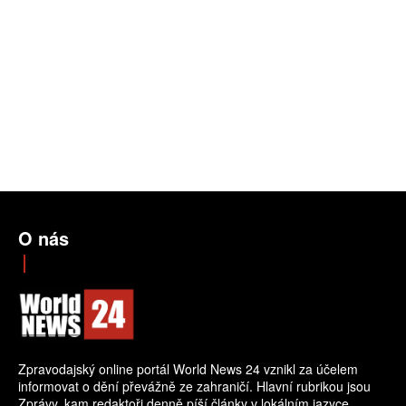
O nás
Zpravodajský online portál World News 24 vznikl za účelem
informovat o dění převážně ze zahraničí. Hlavní rubrikou jsou
Zprávy, kam redaktoři denně píší články v lokálním jazyce.