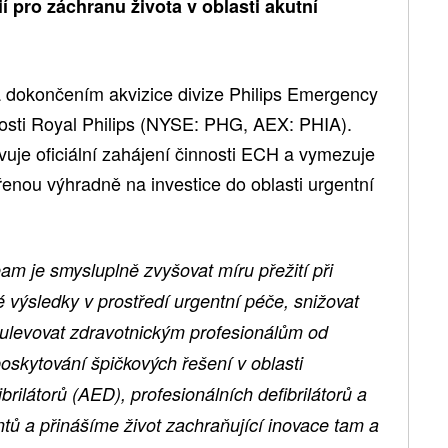
 pro záchranu života v oblasti akutní
 dokončením akvizice divize Philips Emergency
sti Royal Philips (NYSE: PHG, AEX: PHIA).
uje oficiální zahájení činnosti ECH a vymezuje
řenou výhradně na investice do oblasti urgentní
am je smysluplně zvyšovat míru přežití při
é výsledky v prostředí urgentní péče, snižovat
ulevovat zdravotnickým profesionálům od
oskytování špičkových řešení v oblasti
rilátorů (AED), profesionálních defibrilátorů a
tů a přinášíme život zachraňující inovace tam a