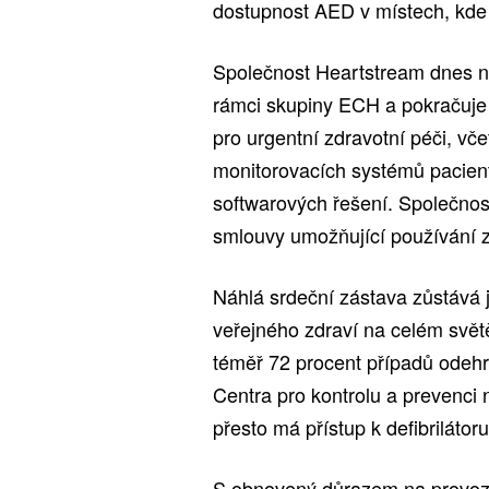
dostupnost AED v místech, kde 
Společnost Heartstream dnes na
rámci skupiny ECH a pokračuje
pro urgentní zdravotní péči, vče
monitorovacích systémů pacient
softwarových řešení. Společnost
smlouvy umožňující používání z
Náhlá srdeční zástava zůstává j
veřejného zdraví na celém svět
téměř 72 procent případů odeh
Centra pro kontrolu a prevenci n
přesto má přístup k defibrilát
S obnovený důrazem na provozní