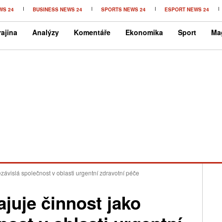
WS 24
BUSINESS NEWS 24
SPORTS NEWS 24
ESPORT NEWS 24
ajina
Analýzy
Komentáře
Ekonomika
Sport
Ma
závislá společnost v oblasti urgentní zdravotní péče
juje činnost jako