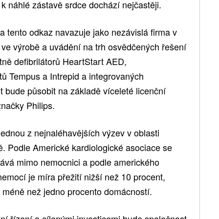
k náhlé zástavě srdce dochází nejčastěji.
 tento odkaz navazuje jako nezávislá firma v
 ve výrobě a uvádění na trh osvědčených řešení
tně defibrilátorů HeartStart AED,
ů Tempus a Intrepid a integrovaných
 bude působit na základě víceleté licenční
načky Philips.
ednou z nejnaléhavějších výzev v oblasti
ě. Podle Americké kardiologické asociace se
rává mimo nemocnici a podle amerického
emocí je míra přežití nižší než 10 procent,
oru méně než jedno procento domácností.
 řízení a cílenými investicemi bude společnost