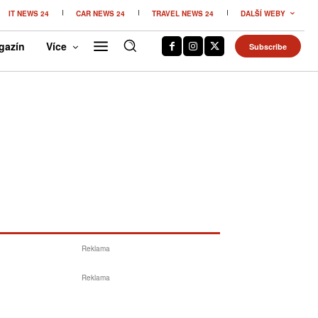
IT NEWS 24
CAR NEWS 24
TRAVEL NEWS 24
DALŠÍ WEBY
gazín
Více
Subscribe
Reklama
Reklama