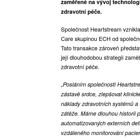
zaměřené na vývoj technologií
zdravotní péče.
Společnost Heartstream vznikla
Care skupinou ECH od společno
Tato transakce zároveň představ
její dlouhodobou strategii zamě
zdravotní péče.
„Posláním společnosti Heartstre
zástavě srdce, zlepšovat klinick
náklady zdravotních systémů a 
zátěže. Máme dlouhou historii p
automatizovaných externích defib
vzdáleného monitorování pacien