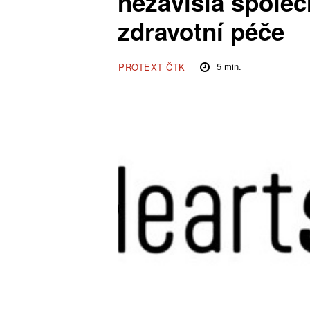
nezávislá společ
zdravotní péče
5
min.
PROTEXT ČTK