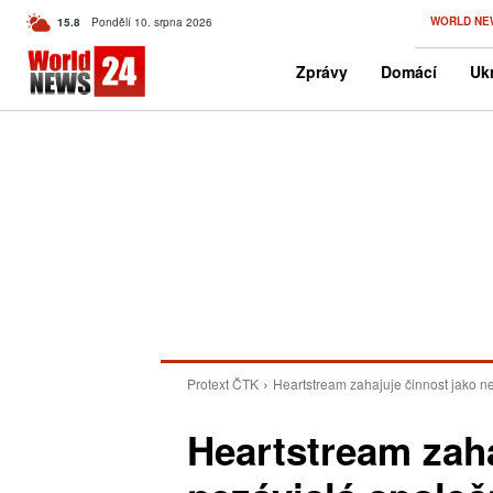
C
WORLD NE
15.8
Pondělí 10. srpna 2026
Czech
Zprávy
Domácí
Ukr
Protext ČTK
Heartstream zahajuje činnost jako ne
Heartstream zaha