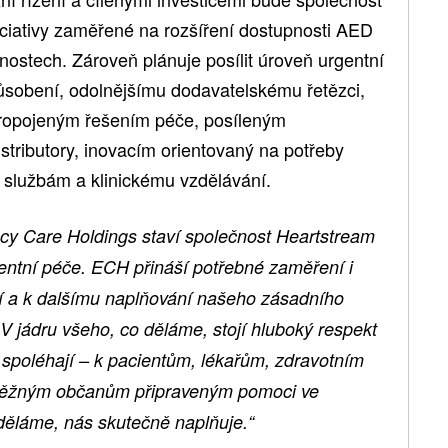
ciativy zaměřené na rozšíření dostupnosti AED
nostech. Zároveň plánuje posílit úroveň urgentní
ůsobení, odolnějšímu dodavatelskému řetězci,
ropojeným řešením péče, posíleným
istributory, inovacím orientovaný na potřeby
 službám a klinickému vzdělávání.
cy Care Holdings staví společnost Heartstream
gentní péče. ECH přináší potřebné zaměření i
ací a k dalšímu naplňování našeho zásadního
„V jádru všeho, co děláme, stojí hluboký respekt
í spoléhají – k pacientům, lékařům, zdravotním
běžným občanům připraveným pomoci ve
o děláme, nás skutečně naplňuje.“