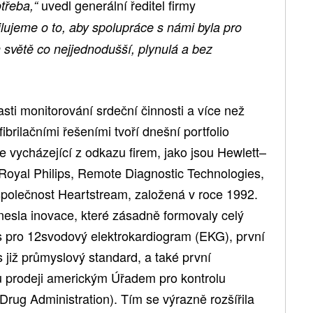
uvedl generální ředitel firmy
otřeba,“
ilujeme o to, aby spolupráce s námi byla pro
 světě co nejjednodušší, plynulá a bez
lasti monitorování srdeční činnosti a více než
ibrilačními řešeními tvoří dnešní portfolio
 vycházející z odkazu firem, jako jsou Hewlett–
 Royal Philips, Remote Diagnostic Technologies,
olečnost Heartstream, založená v roce 1992.
inesla inovace, které zásadně formovaly celý
us pro 12svodový elektrokardiogram (EKG), první
es již průmyslový standard, a také první
mu prodeji americkým Úřadem pro kontrolu
 Drug Administration). Tím se výrazně rozšířila