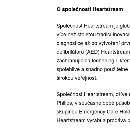
O společnosti Heartstream
Společnost Heartstream je globá
více než stoletou tradicí inovac
diagnostice až po vytvoření pr
defibrilátoru (AED) Heartstream
zachraňujících technologií, kte
spolehlivé a snadno použitelné j
širokou veřejnost.
Společnost Heartstream, dříve 
Philips, v současné době půso
skupinou Emergency Care Holdi
Heartstream vyrábí a prodává p