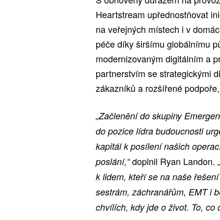
Heartstream upřednostňovat ini
na veřejných místech i v domác
péče díky širšímu globálnímu p
modernizovaným digitálním a p
partnerstvím se strategickými d
zákazníků a rozšířené podpoře,
„Začlenění do skupiny Emergen
do pozice lídra budoucnosti ur
kapitál k posílení našich oper
doplnil Ryan Landon.
poslání,“
k lidem, kteří se na naše řešen
sestrám, záchranářům, EMT i 
chvílích, kdy jde o život. To, c