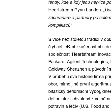
tehdy, kde a kdy jsou nejvíce p
Heartstream Ryan Landon.
„Us
záchranáře a partnery po celém
komplikací.“
S více než stoletou tradicí v ob
čtyřicetiletými zkušenostmi s def
společnosti Heartstream inovace
Packard, Agilent Technologies,
Goldway Shenzhen a původní sp
V průběhu své historie firma př
obor, mimo jiné první algoritm
bifázický defibrilační výboj, dn
defibrilátor schválený k volné
potravin a léčiv (U.S. Food and