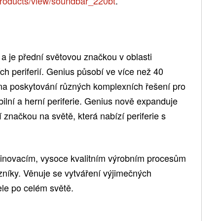
products/view/soundbar_220bt
.
a je přední světovou značkou v oblasti
ch periferií. Genius působí ve více než 40
 na poskytování různých komplexních řešení pro
obilní a herní periferie. Genius nově expanduje
í značkou na světě, která nabízí periferie s
 inovacím, vysoce kvalitním výrobním procesům
íky. Věnuje se vytváření výjimečných
tele po celém světě.