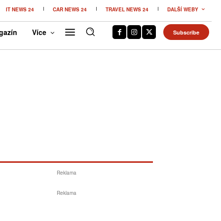
IT NEWS 24
CAR NEWS 24
TRAVEL NEWS 24
DALŠÍ WEBY
gazín
Více
Subscribe
Reklama
Reklama