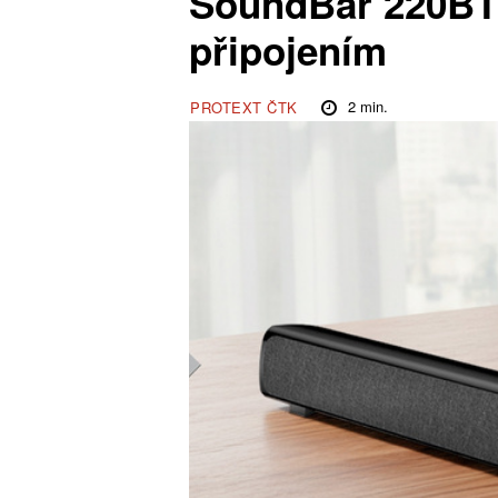
SoundBar 220BT 
připojením
2
min.
PROTEXT ČTK