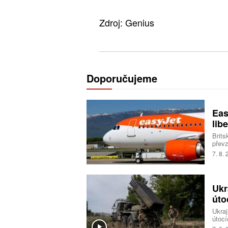
Zdroj: Genius
Doporučujeme
Eas
libe
Brits
převz
Trans
7. 8.
milia
Ukr
úto
Ukraj
útocí
logis