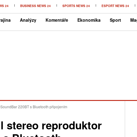
WS 24
BUSINESS NEWS 24
SPORTS NEWS 24
ESPORT NEWS 24
ajina
Analýzy
Komentáře
Ekonomika
Sport
Ma
r SoundBar 220BT s Bluetooth připojením
l stereo reproduktor