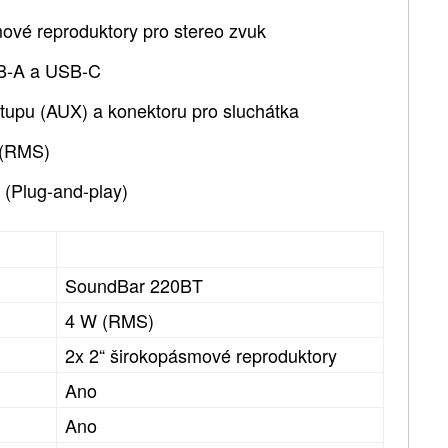
vé reproduktory pro stereo zvuk
SB-A a USB-C
upu (AUX) a konektoru pro sluchátka
 (RMS)
 (Plug-and-play)
SoundBar 220BT
4 W (RMS)
2x 2“ širokopásmové reproduktory
Ano
Ano