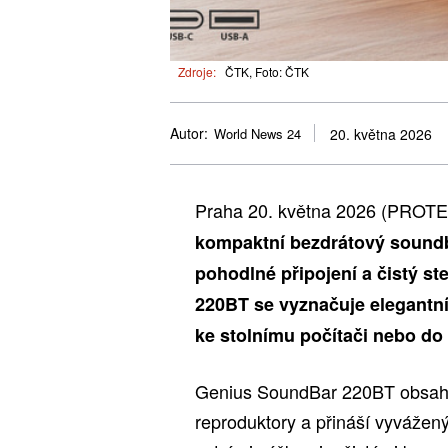
Zdroje:
ČTK, Foto: ČTK
Autor:
World News 24
20. května 2026
Praha 20. května 2026 (PROT
kompaktní bezdrátový soundb
pohodlné připojení a čistý st
220BT se vyznačuje elegantn
ke stolnímu počítači nebo do
Genius SoundBar 220BT obsah
reproduktory a přináší vyvážen