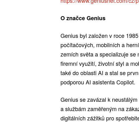
https://www.geniusnet.com/cz/
O značce Genius
Genius byl založen v roce 1985 
počítačových, mobilních a herní
zemích světa a specializuje se
firemní využití, životní styl a m
také do oblasti AI a stal se prvn
podporou AI asistenta Copilot.
Genius se zavázal k neustálým
a službám zaměřeným na zákazn
digitálních zážitků pro spotřebi