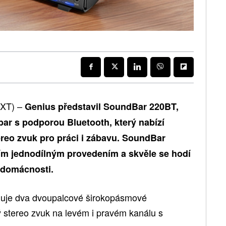
EXT) –
Genius představil SoundBar 220BT,
ar s podporou Bluetooth, který nabízí
ereo zvuk pro práci i zábavu. SoundBar
ím jednodílným provedením a skvěle se hodí
 domácnosti.
uje dva dvoupalcové širokopásmové
ý stereo zvuk na levém i pravém kanálu s