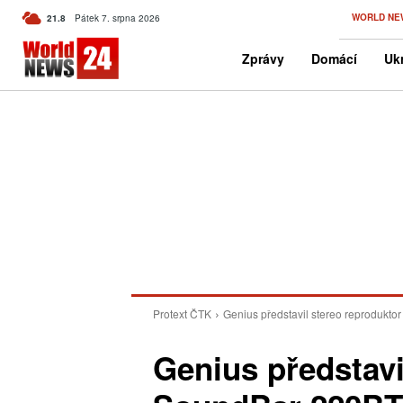
C
WORLD NE
21.8
Pátek 7. srpna 2026
Czech
Zprávy
Domácí
Ukr
Protext ČTK
Genius představil stereo reprodukto
Genius představi