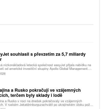
yJet souhlasil s převzetím za 5,7 miliardy
r
ká nízkonákladová letecká společnost easyJet přijala nabídku na
etí od americké investiční skupiny Apollo Global Management.
akce oceňuje aerolinku na 5,7 miliardy liber, tedy přibližně 162
 2026
rd korun.
ajina a Rusko pokračují ve vzájemných
cích, terčem byly sklady i lodě
ina a Rusko v noci na dnešek pokračovaly ve vzájemných
ch. V ruském Jekatěrinburguzachvátil po ukrajinském útoku požár
tické centrum ruského internetového prodejce Wildberries.