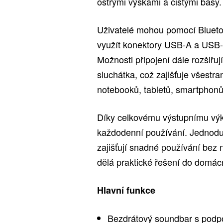
ostrými výškami a čistými basy.
Uživatelé mohou pomocí Bluetoo
využít konektory USB-A a USB-C
Možnosti připojení dále rozšiřu
sluchátka, což zajišťuje všestra
notebooků, tabletů, smartphonů
Díky celkovému výstupnímu vý
každodenní používání. Jednodu
zajišťují snadné používání bez n
dělá praktické řešení do domácn
Hlavní funkce
Bezdrátový soundbar s podp