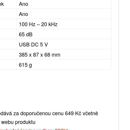
ek
Ano
Ano
100 Hz – 20 kHz
65 dB
USB DC 5 V
385 x 87 x 68 mm
615 g
dává za doporučenou cenu 649 Kč včetně
a webu produktu