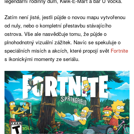
legendární rodinný dům, Kwik-E-Mart a bar U Vočka.
Zatím není jisté, jestli půjde o novou mapu vytvořenou
od nuly, nebo o kompletní přestavbu stávajícího
ostrova. Vše ale nasvědčuje tomu, že půjde o
plnohodnotný vizuální zážitek. Navíc se spekuluje o
speciálních misích a akcích, které propojí svět
Fortnite
s ikonickými momenty ze seriálu.