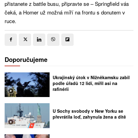
přistanete z battle busu, připravte se – Springfield vás
čeká, a Homer už možná míří na frontu s donutem v
ruce.
Doporučujeme
Ukrajinský útok v Nižněkamsku zabil
podle úřadů 12 lidí, mířil asi na
rafinérii
U Sochy svobody v New Yorku se
převrátila loď, zahynula žena a dítě