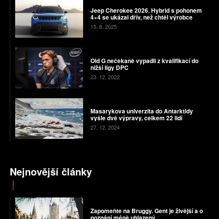
Jeep Cherokee 2026. Hybrid s pohonem
4×4 se ukázal dřív, než chtěl výrobce
15. 8. 2025
Old G nečekaně vypadli z kvalifikací do
nižší ligy DPC
23. 12. 2022
Masarykova univerzita do Antarktidy
vyšle dvě výpravy, celkem 22 lidí
27. 12. 2024
Nejnovější články
Zapomeňte na Bruggy. Gent je živější a o
poznání méně uhlazený