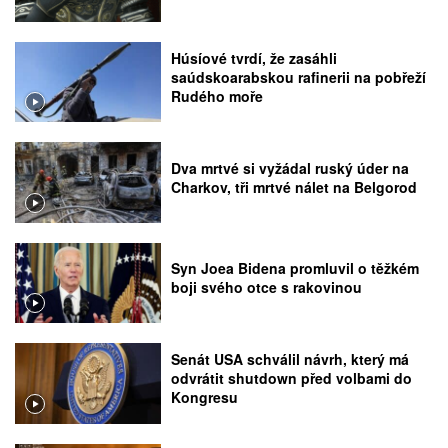
Húsíové tvrdí, že zasáhli
saúdskoarabskou rafinerii na pobřeží
Rudého moře
Dva mrtvé si vyžádal ruský úder na
Charkov, tři mrtvé nálet na Belgorod
Syn Joea Bidena promluvil o těžkém
boji svého otce s rakovinou
Senát USA schválil návrh, který má
odvrátit shutdown před volbami do
Kongresu