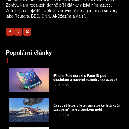
Zprávy, kam redaktoři denně píší články v lokálním jazyce.
Zdroje jsou největší světové zpravodajské agentury a servery
jako Reuters, BBC, CNN, Al-Džazíra a další.
Populární články
iPhone Fold dorazí s Face ID pod
displejem a novými rozměry obrazovek
14. 4. 2025
EasyJet letos v létě ruší stovky letů kvůli
„zácpám“ na evropském nebi
11. 7. 2023