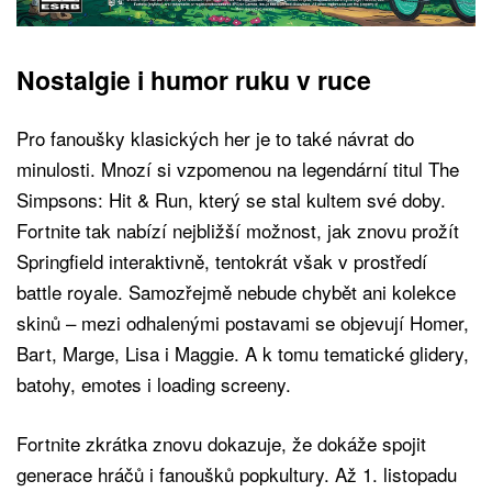
Nostalgie i humor ruku v ruce
Pro fanoušky klasických her je to také návrat do
minulosti. Mnozí si vzpomenou na legendární titul The
Simpsons: Hit & Run, který se stal kultem své doby.
Fortnite tak nabízí nejbližší možnost, jak znovu prožít
Springfield interaktivně, tentokrát však v prostředí
battle royale. Samozřejmě nebude chybět ani kolekce
skinů – mezi odhalenými postavami se objevují Homer,
Bart, Marge, Lisa i Maggie. A k tomu tematické glidery,
batohy, emotes i loading screeny.
Fortnite zkrátka znovu dokazuje, že dokáže spojit
generace hráčů i fanoušků popkultury. Až 1. listopadu