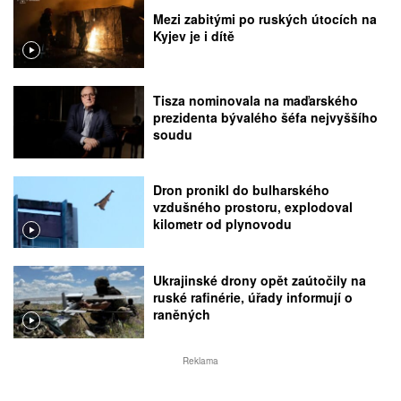
Mezi zabitými po ruských útocích na
Kyjev je i dítě
Tisza nominovala na maďarského
prezidenta bývalého šéfa nejvyššího
soudu
Dron pronikl do bulharského
vzdušného prostoru, explodoval
kilometr od plynovodu
Ukrajinské drony opět zaútočily na
ruské rafinérie, úřady informují o
raněných
Reklama