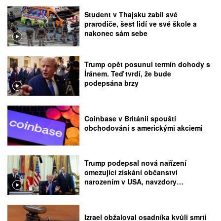
Student v Thajsku zabil své
prarodiče, šest lidí ve své škole a
nakonec sám sebe
Trump opět posunul termín dohody s
Íránem. Teď tvrdí, že bude
podepsána brzy
Coinbase v Británii spouští
obchodování s americkými akciemi
Trump podepsal nová nařízení
omezující získání občanství
narozením v USA, navzdory
rozhodnutí Nejvyššího soudu
Izrael obžaloval osadníka kvůli smrti