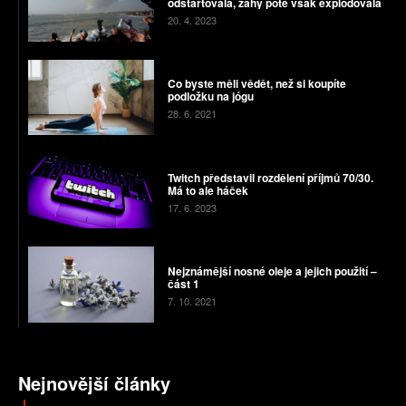
odstartovala, záhy poté však explodovala
20. 4. 2023
Co byste měli vědět, než si koupíte
podložku na jógu
28. 6. 2021
Twitch představil rozdělení příjmů 70/30.
Má to ale háček
17. 6. 2023
Nejznámější nosné oleje a jejich použití –
část 1
7. 10. 2021
Nejnovější články