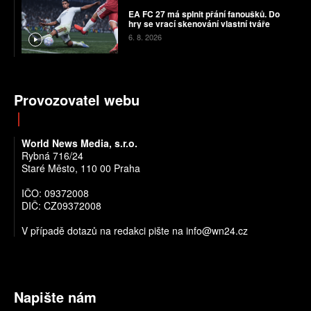
EA FC 27 má splnit přání fanoušků. Do
hry se vrací skenování vlastní tváře
6. 8. 2026
Provozovatel webu
World News Media, s.r.o.
Rybná 716/24
Staré Město, 110 00 Praha
IČO: 09372008
DIČ: CZ09372008
V případě dotazů na redakci pište na info@wn24.cz
Napište nám