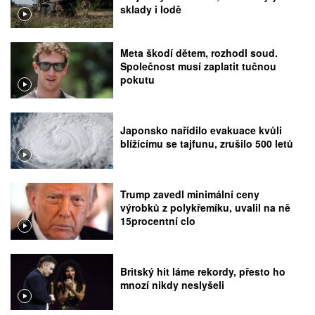
sklady i lodě
Meta škodí dětem, rozhodl soud.
Společnost musí zaplatit tučnou
pokutu
Japonsko nařídilo evakuace kvůli
blížícímu se tajfunu, zrušilo 500 letů
Trump zavedl minimální ceny
výrobků z polykřemíku, uvalil na ně
15procentní clo
Britský hit láme rekordy, přesto ho
mnozí nikdy neslyšeli