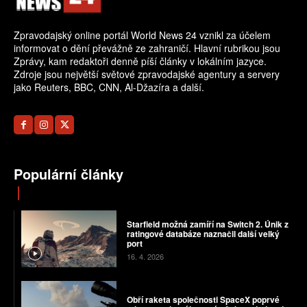
Zpravodajský online portál World News 24 vznikl za účelem
informovat o dění převážně ze zahraničí. Hlavní rubrikou jsou
Zprávy, kam redaktoři denně píší články v lokálním jazyce.
Zdroje jsou největší světové zpravodajské agentury a servery
jako Reuters, BBC, CNN, Al-Džazíra a další.
Populární články
Starfield možná zamíří na Switch 2. Únik z
ratingové databáze naznačil další velký
port
16. 4. 2026
Obří raketa společnosti SpaceX poprvé