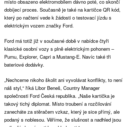
místo obsazeno elektromobilem dávno poté, co skončí
dobíjecí proces. Současně je také na kartičce QR kód,
který po načtení vede k žádosti o testovací jízdu s
elektrickým vozem značky Ford.
Ford má totiž již v současné době v nabídce čtyři
klasické osobní vozy s plně elektrickým pohonem –
Pumu, Explorer, Capri a Mustang-E. Navíc také tři
bateriové dodávky.
„Nechceme nikoho školit ani vyvolávat konflikty, to není
náš styl,“ říká Libor Beneš, Country Manager
společnosti Ford Česká republika. „Naše kartička je
takový tichý diplomat. Místo troubení a rozčilování
zanecháte za stěračem vzkaz, který je sice přímý, ale
podaný s noblesou. Věříme, že slušnost a nadhled jsou