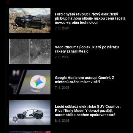
Ford chystá revoluci. Nový elektrický
pick-up Fathom slibuje nízkou cenu i zcela
novou výrobní technologii
7. 8. 2026
Vědci zkoumají oblak, který po nárazu
rakety zahalil Měsíc
7. 8. 2026
Google Assistant ustoupí Gemini. Z
telefonů začne mizet v září
7. 8. 2026
Lucid odkládá elektrické SUV Cosmos.
Rival Tesly Model Y dorazí později,
automobilka nechce opakovat staré
chyby
6. 8. 2026