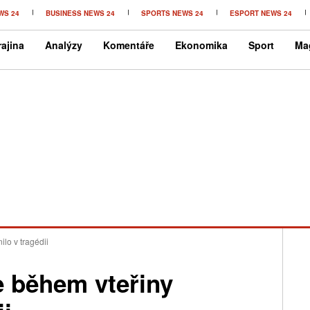
WS 24
BUSINESS NEWS 24
SPORTS NEWS 24
ESPORT NEWS 24
ajina
Analýzy
Komentáře
Ekonomika
Sport
Ma
lo v tragédii
e během vteřiny