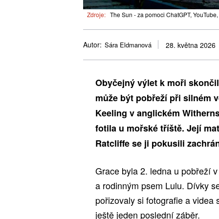
Zdroje:
The Sun - za pomoci ChatGPT, YouTube, Il
Autor:
Sára Eldmanová
28. května 2026
Obyčejný výlet k moři skončil
může být pobřeží při silném 
Keeling v anglickém Witherns
fotila u mořské tříště. Její 
Ratcliffe se ji pokusili zachrá
Grace byla 2. ledna u pobřeží 
a rodinným psem Lulu. Dívky s
pořizovaly si fotografie a vide
ještě jeden poslední záběr.