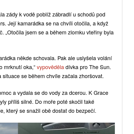
ála zády k vodě poblíž zábradlí u schodů pod
. Její kamarádka se na chvíli otočila, a když
yč. „Otočila jsem se a během zlomku vteřiny byla
arádka někde schovala. Pak ale uslyšela volání
ko mrknutí oka,“
vypověděla
dívka pro The Sun.
 a situace se během chvíle začala zhoršovat.
pomoc a vydala se do vody za dcerou. K Grace
yly příliš silné. Do moře poté skočil také
e, který se snažil obě dostat do bezpečí.