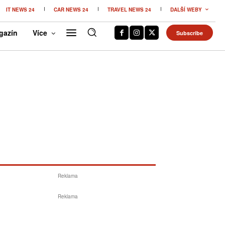
IT NEWS 24
CAR NEWS 24
TRAVEL NEWS 24
DALŠÍ WEBY
gazín
Více
Subscribe
Reklama
Reklama