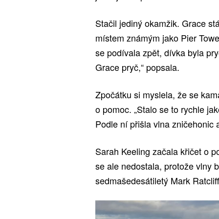
Stačil jediný okamžik. Grace st
místem známým jako Pier Towers
se podívala zpět, dívka byla pr
Grace pryč,“ popsala.
Zpočátku si myslela, že se kam
o pomoc. „Stalo se to rychle ja
Podle ní přišla vlna zničehonic
Sarah Keeling začala křičet o 
se ale nedostala, protože vlny b
sedmašedesátiletý Mark Ratcliff