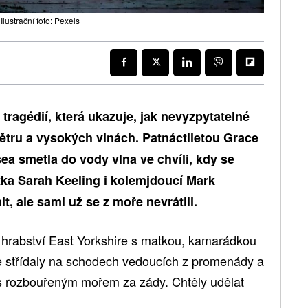
ustrační foto: Pexels
 tragédií, která ukazuje, jak nevyzpytatelné
větru a vysokých vlnách. Patnáctiletou Grace
ea smetla do vody vlna ve chvíli, kdy se
matka Sarah Keeling i kolemjdoucí Mark
nit, ale sami už se z moře nevrátili.
v hrabství East Yorkshire s matkou, kamarádkou
e střídaly na schodech vedoucích z promenády a
a s rozbouřeným mořem za zády. Chtěly udělat