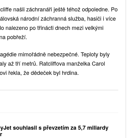
liffe našli záchranáři ještě téhož odpoledne. Po
rálovská národní záchranná služba, hasiči i více
bylo nalezeno po třinácti dnech mezi velkými
ana pobřeží.
ragédie mimořádně nebezpečné. Teploty byly
y až tří metrů. Ratcliffova manželka Carol
ovi řekla, že dědeček byl hrdina.
yJet souhlasil s převzetím za 5,7 miliardy
r