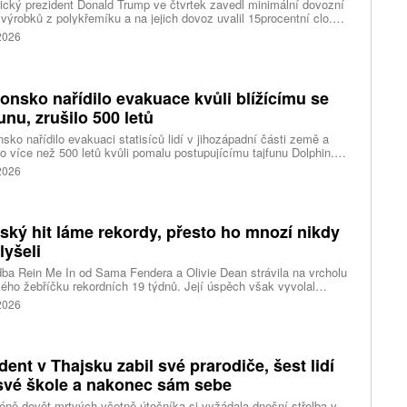
cký prezident Donald Trump ve čtvrtek zavedl minimální dovozní
výrobků z polykřemíku a na jejich dovoz uvalil 15procentní clo.
řemík se používá při výrobě polovodičů a je hlavní složkou
 2026
oltaických panelů, jeho největším světovým producentem je Čína.
 chce opatřeními podpořit domácí dodavatelské řetězce pro
u čipů a solárních panelů, a posílit tak pozici Spojených států v
ření s Čínou v oblasti umělé inteligence (AI) a energetiky, uvedla
onsko nařídilo evakuace kvůli blížícímu se
ura Reuters.
funu, zrušilo 500 letů
sko nařídilo evakuaci statisíců lidí v jihozápadní části země a
lo více než 500 letů kvůli pomalu postupujícímu tajfunu Dolphin.
 meteorologů přinese tajfun do oblasti silný vítr, prudký déšť a
 2026
é vlny, píše agentura Reuters. Dolphin je tajfunem první, tedy
abší kategorie s maximální rychlostí větru 144 kilometrů v hodině
árazy dosahujícími téměř 200 kilometrů v hodině. Blíží se k
ci ostrovů mezi oblasti Kjúšú a prefekturou Okinawa, uvedla
tský hit láme rekordy, přesto ho mnozí nikdy
ská meteorologická agentura (JMA).
lyšeli
ba Rein Me In od Sama Fendera a Olivie Dean strávila na vrcholu
kého žebříčku rekordních 19 týdnů. Její úspěch však vyvolal
anou reakci. Řada lidí tvrdí, že píseň nikdy neslyšela. Hudební
 2026
se totiž rozdělil do menších skupin, které poslouchají úplně jiné
dent v Thajsku zabil své prarodiče, šest lidí
své škole a nakonec sám sebe
ně devět mrtvých včetně útočníka si vyžádala dnešní střelba v