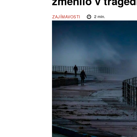
změnilo v tragéd
2
min.
ZAJÍMAVOSTI