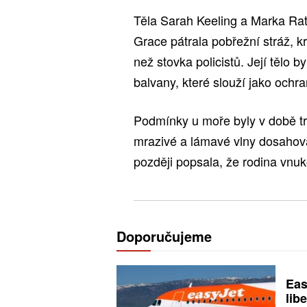
Těla Sarah Keeling a Marka Ratc
Grace pátrala pobřežní stráž, k
než stovka policistů. Její tělo 
balvany, které slouží jako ochr
Podmínky u moře byly v době t
mrazivé a lámavé vlny dosahoval
později popsala, že rodina vnuk
Doporučujeme
Eas
libe