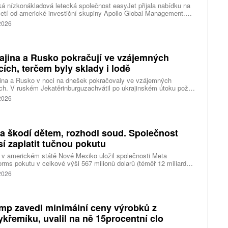
ká nízkonákladová letecká společnost easyJet přijala nabídku na
etí od americké investiční skupiny Apollo Global Management.
akce oceňuje aerolinku na 5,7 miliardy liber, tedy přibližně 162
 2026
rd korun.
ajina a Rusko pokračují ve vzájemných
cích, terčem byly sklady i lodě
ina a Rusko v noci na dnešek pokračovaly ve vzájemných
ch. V ruském Jekatěrinburguzachvátil po ukrajinském útoku požár
tické centrum ruského internetového prodejce Wildberries.
 2026
čnost o tom informovala bez podrobností na síti Telegram.
k ruské dronové útoky podle ukrajinských úřadů způsobily požár
ělských skladů v obci Balaklija v Charkovské oblasti na východě
iny, napsal Reuters.
a škodí dětem, rozhodl soud. Společnost
í zaplatit tučnou pokutu
v americkém státě Nové Mexiko uložil společnosti Meta
orms pokutu v celkové výši 567 milionů dolarů (téměř 12 miliard
) za újmu, kterou její platformy Facebook a Instagram působí
 2026
ým lidem. Firma musí změnit způsob ověřování věku.
mp zavedl minimální ceny výrobků z
ykřemíku, uvalil na ně 15procentní clo