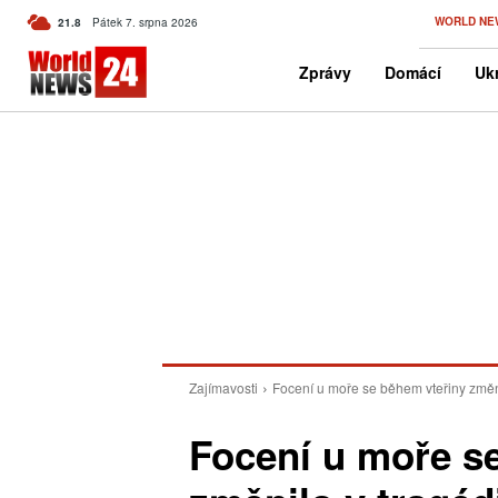
C
WORLD NE
21.8
Pátek 7. srpna 2026
Czech
Zprávy
Domácí
Ukr
Zajímavosti
Focení u moře se během vteřiny změni
Focení u moře s