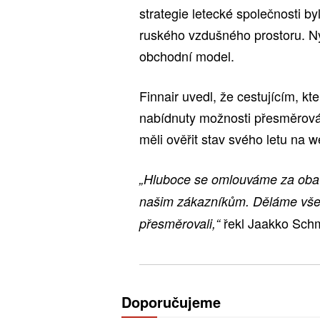
strategie letecké společnosti 
ruského vzdušného prostoru. Nyn
obchodní model.
Finnair uvedl, že cestujícím, k
nabídnuty možnosti přesměrování 
měli ověřit stav svého letu na w
„Hluboce se omlouváme za obavy
našim zákazníkům. Děláme vše 
řekl Jaakko Schmi
přesměrovali,“
Doporučujeme