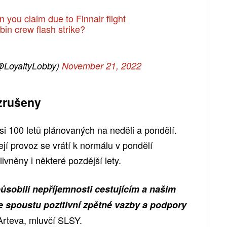
you claim due to Finnair flight
bin crew flash strike?
@LoyaltyLobby)
November 21, 2022
 zrušeny
asi 100 letů plánovaných na neděli a pondělí.
ejí provoz se vrátí k normálu v pondělí
ivněny i některé pozdější lety.
působili nepříjemnosti cestujícím a našim
e spoustu pozitivní zpětné vazby a podpory
Arteva, mluvčí SLSY.