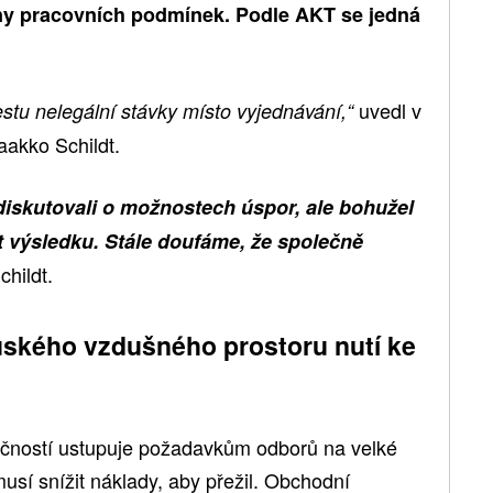
ny pracovních podmínek. Podle AKT se jedná
uvedl v
estu nelegální stávky místo vyjednávání,“
Jaakko Schildt.
iskutovali o možnostech úspor, ale bohužel
 výsledku. Stále doufáme, že společně
hildt.
uského vzdušného prostoru nutí ke
čností ustupuje požadavkům odborů na velké
 musí snížit náklady, aby přežil. Obchodní