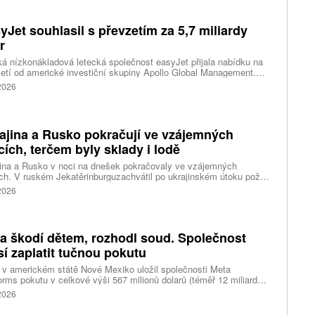
yJet souhlasil s převzetím za 5,7 miliardy
r
ká nízkonákladová letecká společnost easyJet přijala nabídku na
etí od americké investiční skupiny Apollo Global Management.
akce oceňuje aerolinku na 5,7 miliardy liber, tedy přibližně 162
 2026
rd korun.
ajina a Rusko pokračují ve vzájemných
cích, terčem byly sklady i lodě
ina a Rusko v noci na dnešek pokračovaly ve vzájemných
ch. V ruském Jekatěrinburguzachvátil po ukrajinském útoku požár
tické centrum ruského internetového prodejce Wildberries.
 2026
čnost o tom informovala bez podrobností na síti Telegram.
k ruské dronové útoky podle ukrajinských úřadů způsobily požár
ělských skladů v obci Balaklija v Charkovské oblasti na východě
iny, napsal Reuters.
a škodí dětem, rozhodl soud. Společnost
í zaplatit tučnou pokutu
v americkém státě Nové Mexiko uložil společnosti Meta
orms pokutu v celkové výši 567 milionů dolarů (téměř 12 miliard
) za újmu, kterou její platformy Facebook a Instagram působí
 2026
ým lidem. Firma musí změnit způsob ověřování věku.