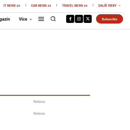
IT NEWS 24
CAR NEWS 24
TRAVEL NEWS 24
DALŠÍ WEBY
gazín
Více
Subscribe
Reklama
Reklama