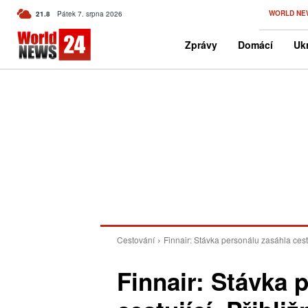
C
WORLD NE
21.8
Pátek 7. srpna 2026
Czech
Zprávy
Domácí
Ukr
Cestování
Finnair: Stávka personálu zasáhla cestu
Finnair: Stávka 