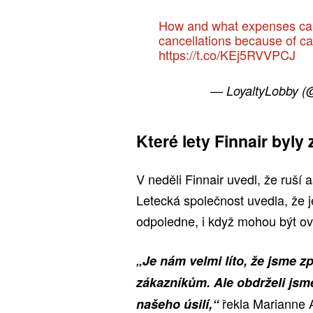
How and what expenses can 
cancellations because of ca
https://t.co/KEj5RVVPCJ
— LoyaltyLobby (
Které lety Finnair byly
V neděli Finnair uvedl, že ruší 
Letecká společnost uvedla, že j
odpoledne, i když mohou být ovl
„Je nám velmi líto, že jsme z
zákazníkům. Ale obdrželi jsm
řekla Marianne 
našeho úsilí,“