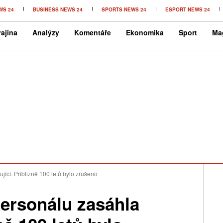
WS 24
BUSINESS NEWS 24
SPORTS NEWS 24
ESPORT NEWS 24
ajina
Analýzy
Komentáře
Ekonomika
Sport
Ma
jící. Přibližně 100 letů bylo zrušeno
personálu zasáhla