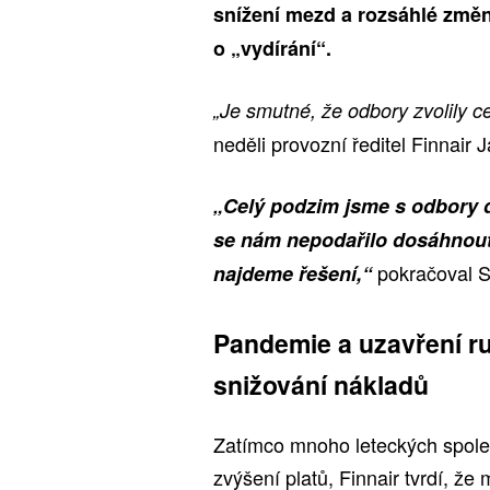
snížení mezd a rozsáhlé změ
o „vydírání“.
„Je smutné, že odbory zvolily c
neděli provozní ředitel Finnair 
„Celý podzim jsme s odbory d
se nám nepodařilo dosáhnout
pokračoval Sc
najdeme řešení,“
Pandemie a uzavření r
snižování nákladů
Zatímco mnoho leteckých spole
zvýšení platů, Finnair tvrdí, že