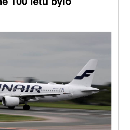
ně 100 letů bylo