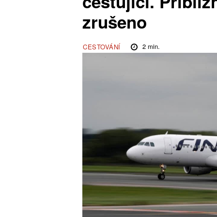
cestující. Přibliž
zrušeno
2
min.
CESTOVÁNÍ