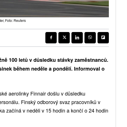
r, Foto: Reuters
ižně 100 letů v důsledku stávky zaměstnanců.
lsinek během neděle a pondělí. Informoval o
nské aerolinky Finnair došlu v důsledku
rsonálu. Finský odborový svaz pracovníků v
a začíná v neděli v 15 hodin a končí o 24 hodin