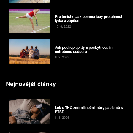
Pro tenisty: Jak pomocí jógy protáhnout
lýtka a zápěstí
10. 8. 2022
Jak pochopit pitty a poskytnout jim
potřebnou podporu
8. 2. 2023
Nejnovější články
Lék s THC zmírnil noční můry pacientů s
PTSD
8. 8. 2026