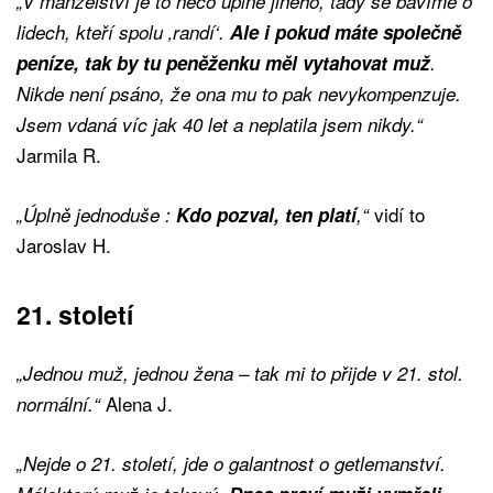
„V manželství je to něco úplně jiného, tady se bavíme o
lidech, kteří spolu ‚randí‘.
Ale i pokud máte společně
peníze, tak by
tu peněženku měl vytahovat muž
.
Nikde není psáno, že ona mu to pak nevykompenzuje.
Jsem vdaná víc jak 40 let a neplatila jsem nikdy.“
Jarmila R.
vidí to
„Úplně jednoduše :
Kdo pozval, ten platí
,“
Jaroslav H.
21. století
„Jednou muž, jednou žena – tak mi to přijde v 21. stol.
Alena J.
normální.“
„Nejde o 21. století, jde o galantnost o getlemanství.