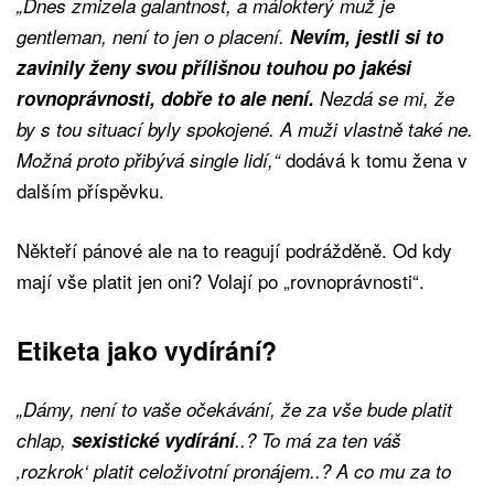
„Dnes zmizela galantnost, a málokterý muž je
gentleman, není to jen o placení.
Nevím, jestli si to
zavinily ženy svou přílišnou touhou po jakési
rovnoprávnosti, dobře to ale není.
Nezdá se mi, že
by s tou situací byly spokojené. A muži vlastně také ne.
dodává k tomu žena v
Možná proto přibývá single lidí,“
dalším příspěvku.
Někteří pánové ale na to reagují podrážděně. Od kdy
mají vše platit jen oni? Volají po „rovnoprávnosti“.
Etiketa jako vydírání?
„Dámy, není to vaše očekávání, že za vše bude platit
chlap,
sexistické vydírání
..? To má za ten váš
‚rozkrok‘ platit celoživotní pronájem..? A co mu za to