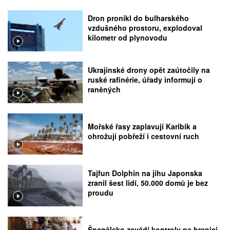
Dron pronikl do bulharského
vzdušného prostoru, explodoval
kilometr od plynovodu
Ukrajinské drony opět zaútočily na
ruské rafinérie, úřady informují o
raněných
Mořské řasy zaplavují Karibik a
ohrožují pobřeží i cestovní ruch
Tajfun Dolphin na jihu Japonska
zranil šest lidí, 50.000 domů je bez
proudu
Španělsko zavádí kontroly na hranici