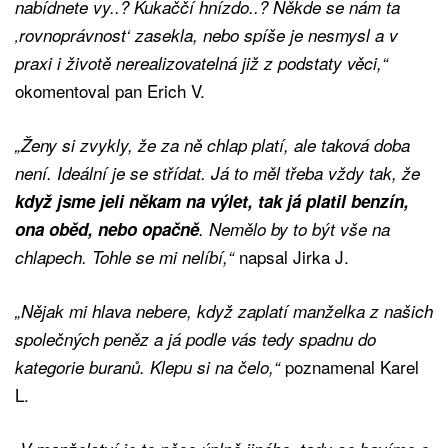
nabídnete vy..? Kukaččí hnízdo..? Někde se nám ta
‚rovnoprávnost‘ zasekla, nebo spíše je nesmysl a v
praxi i životě nerealizovatelná již z podstaty věci,“
okomentoval pan Erich V.
„Ženy si zvykly, že za ně chlap platí, ale taková doba
není. Ideální je se střídat. Já to měl třeba vždy tak, že
když jsme jeli někam na výlet, tak já platil benzín,
ona oběd, nebo opačně
. Nemělo by to být vše na
napsal Jirka J.
chlapech. Tohle se mi nelíbí,“
„Nějak mi hlava nebere, když zaplatí manželka z našich
společných peněz a já podle vás tedy spadnu do
poznamenal Karel
kategorie buranů. Klepu si na čelo,“
L.