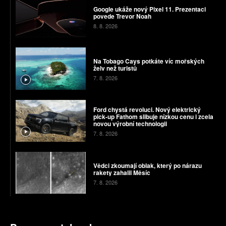
Google ukáže nový Pixel 11. Prezentaci
povede Trevor Noah
8. 8. 2026
Na Tobago Cays potkáte víc mořských
želv než turistů
7. 8. 2026
Ford chystá revoluci. Nový elektrický
pick-up Fathom slibuje nízkou cenu i zcela
novou výrobní technologii
7. 8. 2026
Vědci zkoumají oblak, který po nárazu
rakety zahalil Měsíc
7. 8. 2026