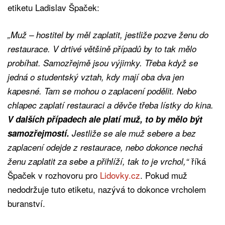
etiketu Ladislav Špaček:
„Muž – hostitel by měl zaplatit, jestliže pozve ženu do
restaurace. V drtivé většině případů by to tak mělo
probíhat. Samozřejmě jsou výjimky. Třeba když se
jedná o studentský vztah, kdy mají oba dva jen
kapesné. Tam se mohou o zaplacení podělit. Nebo
chlapec zaplatí restauraci a děvče třeba lístky do kina.
V dalších případech ale platí muž, to by mělo být
samozřejmostí.
Jestliže se ale muž sebere a bez
zaplacení odejde z restaurace, nebo dokonce nechá
říká
ženu zaplatit za sebe a přihlíží, tak to je vrchol,“
Špaček v rozhovoru pro
Lidovky.cz
. Pokud muž
nedodržuje tuto etiketu, nazývá to dokonce vrcholem
buranství.