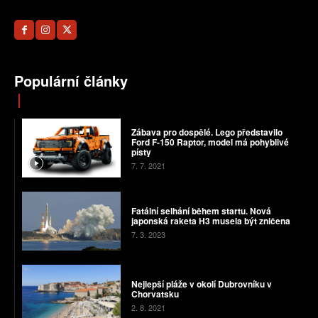
Populární články
Zábava pro dospělé. Lego představilo
Ford F-150 Raptor, model má pohyblivé
písty
7. 7. 2021
Fatální selhání během startu. Nová
japonská raketa H3 musela být zničena
7. 3. 2023
Nejlepší pláže v okolí Dubrovníku v
Chorvatsku
2. 8. 2021