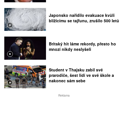
Japonsko nařídilo evakuace kvůli
blížícímu se tajfunu, zrušilo 500 letů
Britský hit láme rekordy, přesto ho
mnozí nikdy neslyšeli
Student v Thajsku zabil své
prarodiče, šest lidí ve své škole a
nakonec sám sebe
Reklama