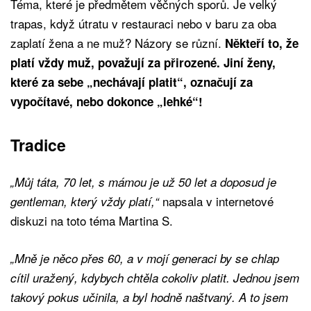
Téma, které je předmětem věčných sporů. Je velký
trapas, když útratu v restauraci nebo v baru za oba
zaplatí žena a ne muž? Názory se různí.
Někteří to, že
platí vždy muž, považují za přirozené. Jiní ženy,
které za sebe „nechávají platit“, označují za
vypočítavé, nebo dokonce „lehké“!
Tradice
„Můj táta, 70 let, s mámou je už 50 let a doposud je
napsala v internetové
gentleman, který vždy platí,“
diskuzi na toto téma Martina S.
„Mně je něco přes 60, a v mojí generaci by se chlap
cítil uražený, kdybych chtěla cokoliv platit. Jednou jsem
takový pokus učinila, a byl hodně naštvaný. A to jsem