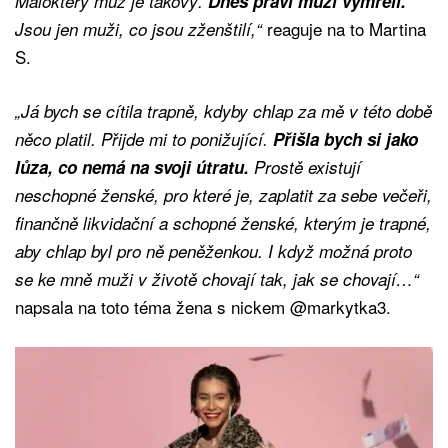
Málokterý muž je takový.
Dnes praví muži vymřeli.
reaguje na to Martina
Jsou jen muži, co jsou zženštilí,“
S.
„Já bych se cítila trapně, kdyby chlap za mě v této době
něco platil. Přijde mi to ponižující.
Přišla bych si jako
lůza, co nemá na svoji útratu.
Prostě existují
neschopné ženské, pro které je, zaplatit za sebe večeři,
finančně likvidační a schopné ženské, kterým je trapné,
aby chlap byl pro ně peněženkou. I když možná proto
se ke mně muži v životě chovají tak, jak se chovají…“
napsala na toto téma žena s nickem @markytka3.