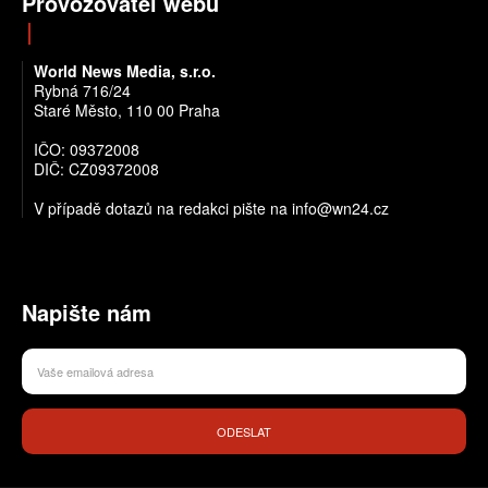
Provozovatel webu
World News Media, s.r.o.
Rybná 716/24
Staré Město, 110 00 Praha
IČO: 09372008
DIČ: CZ09372008
V případě dotazů na redakci pište na info@wn24.cz
Napište nám
ODESLAT