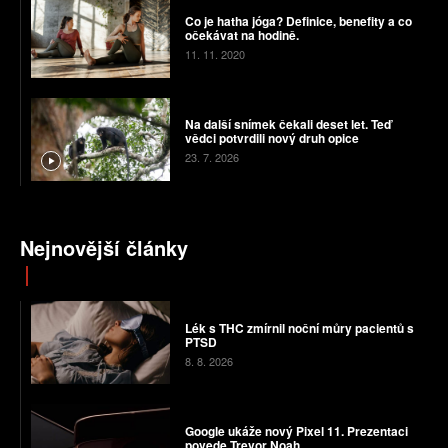
Co je hatha jóga? Definice, benefity a co
očekávat na hodině.
11. 11. 2020
Na další snímek čekali deset let. Teď
vědci potvrdili nový druh opice
23. 7. 2026
Nejnovější články
Lék s THC zmírnil noční můry pacientů s
PTSD
8. 8. 2026
Google ukáže nový Pixel 11. Prezentaci
povede Trevor Noah