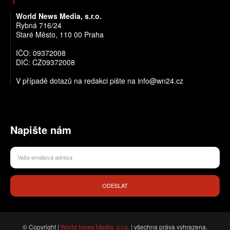
World News Media, s.r.o.
Rybná 716/24
Staré Město, 110 00 Praha
IČO: 09372008
DIČ: CZ09372008
V případě dotazů na redakci pište na info@wn24.cz
Napište nám
ODESLAT
© Copyright |
World News Media, s.r.o.
| všechna práva vyhrazena.