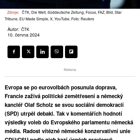
Zdroje:
ČTK, Die Welt, Süddeutsche Zeitung, Focus, FAZ, Bild, Star
Tribune, EU Made Simple, X, YouTube, Foto: Reuters
Autor:
ČTK
10. června 2024
Reklama
Evropa se po eurovolbách posunula doprava,
Francie zažívá politické zemětřesení a německý
kancléř Olaf Scholz se svou sociální demokracií
(SPD) utrpěl debakl. Tak v komentářích hodnotí
výsledky voleb do Evropského parlamentu německá
média. Radost vítězné německé konzervativní unie
CDU/CSU podle nich kazí úspěch pravicově