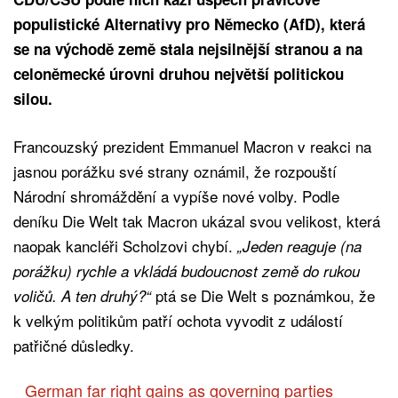
populistické Alternativy pro Německo (AfD), která
se na východě země stala nejsilnější stranou a na
celoněmecké úrovni druhou největší politickou
silou.
Francouzský prezident Emmanuel Macron v reakci na
jasnou porážku své strany oznámil, že rozpouští
Národní shromáždění a vypíše nové volby. Podle
deníku Die Welt tak Macron ukázal svou velikost, která
naopak kancléři Scholzovi chybí.
„Jeden reaguje (na
porážku) rychle a vkládá budoucnost země do rukou
ptá se Die Welt s poznámkou, že
voličů. A ten druhý?“
k velkým politikům patří ochota vyvodit z událostí
patřičné důsledky.
German far right gains as governing parties