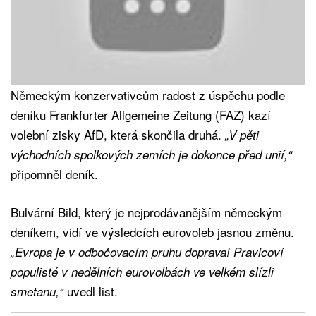
Německým konzervativcům radost z úspěchu podle
deníku Frankfurter Allgemeine Zeitung (FAZ) kazí
volební zisky AfD, která skončila druhá.
„V pěti
východních spolkových zemích je dokonce před unií,“
připomněl deník.
Bulvární Bild, který je nejprodávanějším německým
deníkem, vidí ve výsledcích eurovoleb jasnou změnu.
„Evropa je v odbočovacím pruhu doprava! Pravicoví
populisté v nedělních eurovolbách ve velkém slízli
uvedl list.
smetanu,“