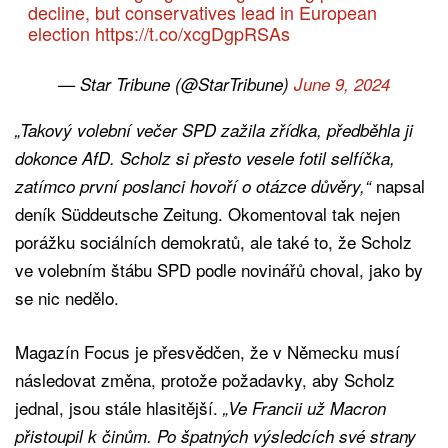
decline, but conservatives lead in European
election
https://t.co/xcgDgpRSAs
— Star Tribune (@StarTribune)
June 9, 2024
„Takový volební večer SPD zažila zřídka, předběhla ji
dokonce AfD. Scholz si přesto vesele fotil selfíčka,
napsal
zatímco první poslanci hovoří o otázce důvěry,“
deník Süddeutsche Zeitung. Okomentoval tak nejen
porážku sociálních demokratů, ale také to, že Scholz
ve volebním štábu SPD podle novinářů choval, jako by
se nic nedělo.
Magazín Focus je přesvědčen, že v Německu musí
následovat změna, protože požadavky, aby Scholz
jednal, jsou stále hlasitější.
„Ve Francii už Macron
přistoupil k činům. Po špatných výsledcích své strany