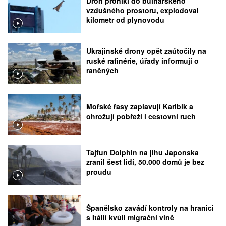
Dron pronikl do bulharského
vzdušného prostoru, explodoval
kilometr od plynovodu
Ukrajinské drony opět zaútočily na
ruské rafinérie, úřady informují o
raněných
Mořské řasy zaplavují Karibik a
ohrožují pobřeží i cestovní ruch
Tajfun Dolphin na jihu Japonska
zranil šest lidí, 50.000 domů je bez
proudu
Španělsko zavádí kontroly na hranici
s Itálií kvůli migrační vlně