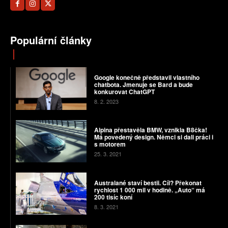
Populární články
Google konečně představil vlastního
chatbota. Jmenuje se Bard a bude
konkurovat ChatGPT
8. 2. 2023
Alpina přestavěla BMW, vznikla B8čka!
Má povedený design. Němci si dali práci i
s motorem
25. 3. 2021
Australané staví bestii. Cíl? Překonat
rychlost 1 000 mil v hodině. „Auto“ má
200 tisíc koní
8. 3. 2021