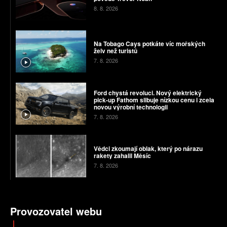
8. 8. 2026
Na Tobago Cays potkáte víc mořských
želv než turistů
7. 8. 2026
Ford chystá revoluci. Nový elektrický
pick-up Fathom slibuje nízkou cenu i zcela
novou výrobní technologii
7. 8. 2026
Vědci zkoumají oblak, který po nárazu
rakety zahalil Měsíc
7. 8. 2026
Provozovatel webu