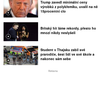
Trump zavedl minimální ceny
výrobků z polykřemíku, uvalil na ně
15procentní clo
Britský hit láme rekordy, přesto ho
mnozí nikdy neslyšeli
Student v Thajsku zabil své
prarodiče, šest lidí ve své škole a
nakonec sám sebe
Reklama