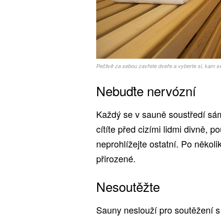
Pečlivě za sebou zavřete dveře a vyberte si, kam s
Nebuďte nervózní
Každý se v sauně soustředí sám 
cítíte před cizími lidmi divně, p
neprohlížejte ostatní. Po někol
přirozené.
Nesoutěžte
Sauny neslouží pro soutěžení s 