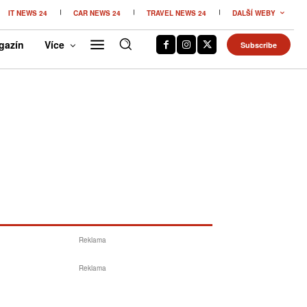
IT NEWS 24
CAR NEWS 24
TRAVEL NEWS 24
DALŠÍ WEBY
gazín
Více
Subscribe
Reklama
Reklama