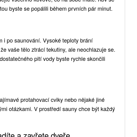
totou byste se popálili během prvních pár minut.
 i po saunování. Vysoké teploty brání
e vaše tělo ztrácí tekutiny, ale neochlazuje se.
dostatečného pití vody byste rychle skončili
ajímavé protahovací cviky nebo nějaké jiné
vými otázkami. V prostředí sauny chce být každý
díte a zavřete dveře