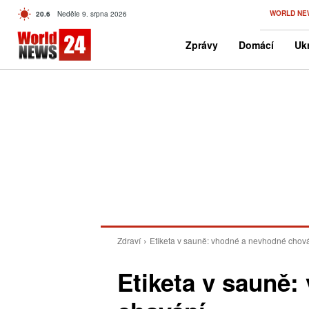
C
WORLD NE
20.6
Neděle 9. srpna 2026
Czech
Zprávy
Domácí
Ukr
Zdraví
Etiketa v sauně: vhodné a nevhodné chov
Etiketa v sauně