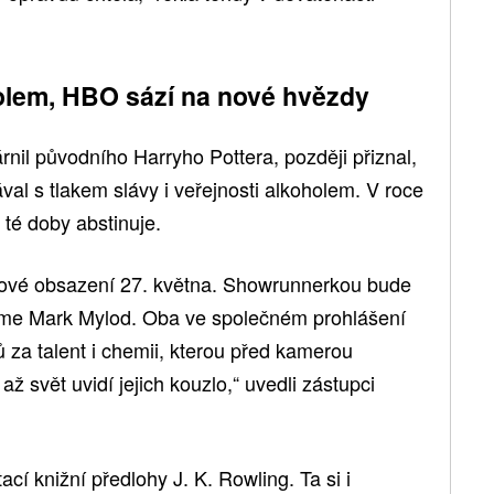
oholem, HBO sází na nové hvězdy
árnil původního Harryho Pottera, později přiznal,
val s tlakem slávy i veřejnosti alkoholem. V roce
 té doby abstinuje.
vé obsazení 27. května. Showrunnerkou bude
ujme Mark Mylod. Oba ve společném prohlášení
ců za talent i chemii, kterou před kamerou
ž svět uvidí jejich kouzlo,“ uvedli zástupci
cí knižní předlohy J. K. Rowling. Ta si i