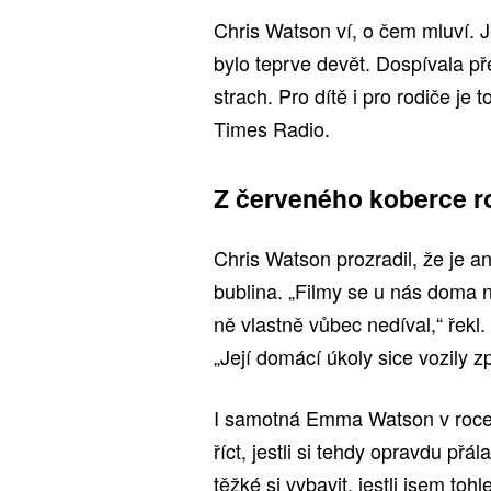
Chris Watson ví, o čem mluví. Je
bylo teprve devět. Dospívala pře
strach. Pro dítě i pro rodiče je 
Times Radio.
Z červeného koberce r
Chris Watson prozradil, že je an
bublina. „Filmy se u nás doma 
ně vlastně vůbec nedíval,“ řekl
„Její domácí úkoly sice vozily z
I samotná Emma Watson v roce 
říct, jestli si tehdy opravdu přá
těžké si vybavit, jestli jsem toh