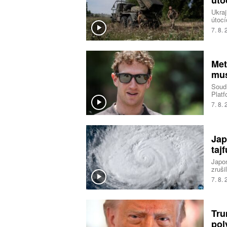
Ukraj
útocí
logis
7. 8.
Spole
Naopa
zeměd
Ukraj
Met
mus
Soud 
Platf
korun
7. 8.
mlad
Jap
taj
Japon
zruši
Podle
7. 8.
vysok
nejsl
a s n
řetěz
Tru
japon
pol