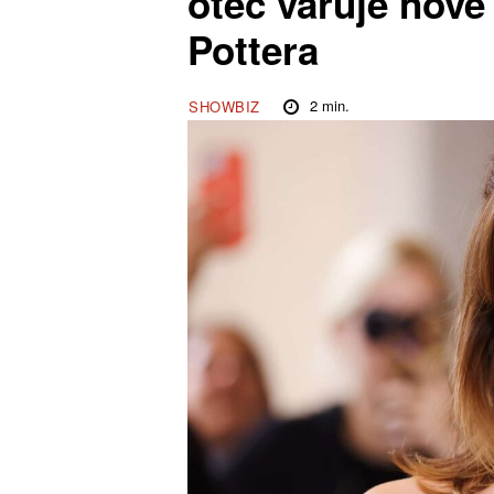
otec varuje nov
Pottera
2
min.
SHOWBIZ