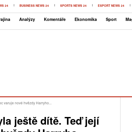
WS 24
BUSINESS NEWS 24
SPORTS NEWS 24
ESPORT NEWS 24
ajina
Analýzy
Komentáře
Ekonomika
Sport
Ma
tec varuje nové hvězdy Harryho...
 ještě dítě. Teď její