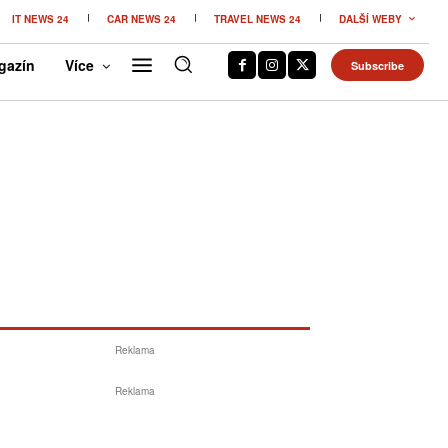
IT NEWS 24
CAR NEWS 24
TRAVEL NEWS 24
DALŠÍ WEBY
gazín
Více
Subscribe
Reklama
Reklama