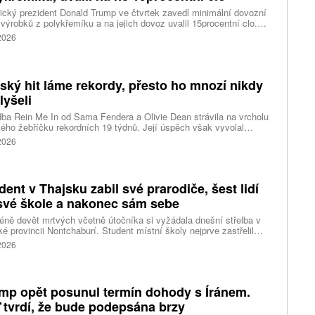
cký prezident Donald Trump ve čtvrtek zavedl minimální dovozní
výrobků z polykřemíku a na jejich dovoz uvalil 15procentní clo.
řemík se používá při výrobě polovodičů a je hlavní složkou
 2026
oltaických panelů, jeho největším světovým producentem je Čína.
 chce opatřeními podpořit domácí dodavatelské řetězce pro
u čipů a solárních panelů, a posílit tak pozici Spojených států v
ření s Čínou v oblasti umělé inteligence (AI) a energetiky, uvedla
tský hit láme rekordy, přesto ho mnozí nikdy
ura Reuters.
lyšeli
ba Rein Me In od Sama Fendera a Olivie Dean strávila na vrcholu
kého žebříčku rekordních 19 týdnů. Její úspěch však vyvolal
anou reakci. Řada lidí tvrdí, že píseň nikdy neslyšela. Hudební
 2026
se totiž rozdělil do menších skupin, které poslouchají úplně jiné
dent v Thajsku zabil své prarodiče, šest lidí
své škole a nakonec sám sebe
ně devět mrtvých včetně útočníka si vyžádala dnešní střelba v
ké provincii Nontchaburí. Student místní školy nejprve zastřelil
lí svého dědečka oba prarodiče a pak se vydal do školy, kde zabil
 2026
čitele a tři žáky, dalších 15 lidí zranil a nakonec spáchal
raždu. Jeho motiv zatím není znám, informovaly tiskové
ury s odvoláním na thajskou policii a úřady.
mp opět posunul termín dohody s Íránem.
 tvrdí, že bude podepsána brzy