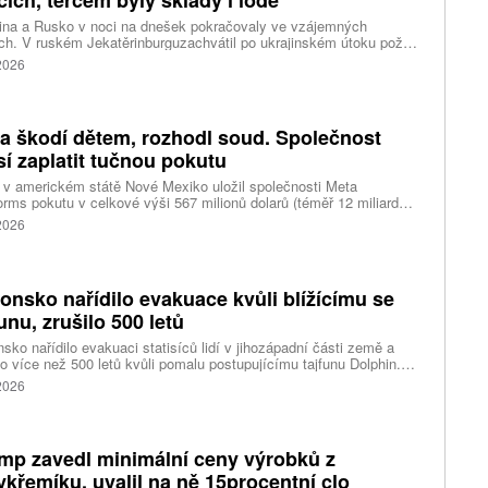
ina a Rusko v noci na dnešek pokračovaly ve vzájemných
ch. V ruském Jekatěrinburguzachvátil po ukrajinském útoku požár
tické centrum ruského internetového prodejce Wildberries.
 2026
čnost o tom informovala bez podrobností na síti Telegram.
k ruské dronové útoky podle ukrajinských úřadů způsobily požár
ělských skladů v obci Balaklija v Charkovské oblasti na východě
iny, napsal Reuters.
a škodí dětem, rozhodl soud. Společnost
í zaplatit tučnou pokutu
v americkém státě Nové Mexiko uložil společnosti Meta
orms pokutu v celkové výši 567 milionů dolarů (téměř 12 miliard
) za újmu, kterou její platformy Facebook a Instagram působí
 2026
ým lidem. Firma musí změnit způsob ověřování věku.
onsko nařídilo evakuace kvůli blížícímu se
funu, zrušilo 500 letů
sko nařídilo evakuaci statisíců lidí v jihozápadní části země a
lo více než 500 letů kvůli pomalu postupujícímu tajfunu Dolphin.
 meteorologů přinese tajfun do oblasti silný vítr, prudký déšť a
 2026
é vlny, píše agentura Reuters. Dolphin je tajfunem první, tedy
abší kategorie s maximální rychlostí větru 144 kilometrů v hodině
árazy dosahujícími téměř 200 kilometrů v hodině. Blíží se k
ci ostrovů mezi oblasti Kjúšú a prefekturou Okinawa, uvedla
mp zavedl minimální ceny výrobků z
ská meteorologická agentura (JMA).
ykřemíku, uvalil na ně 15procentní clo