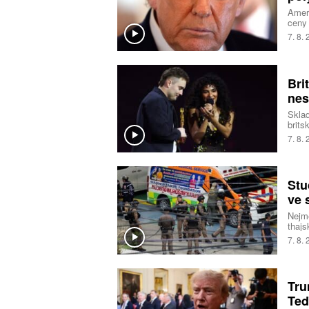
Ameri
ceny 
Polyk
7. 8.
fotov
Trump
výrob
soupe
Bri
agent
nes
Sklad
brits
neček
7. 8.
svět 
hity.
Stu
ve 
Nejmé
thajs
pisto
7. 8.
tři u
sebev
agent
Tru
Teď