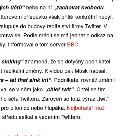
nebo na ní
vých účtů“
„zachovat svobodu
tterovém příspěvku však příliš konkrétní nebyl.
vstupuje do budovy ředitelství firmy Twitter. V
smívá se. Podle médií se má jednat o odkaz na
ky. Informoval o tom server
BBC
.
znamená, že se dotyčný podnikatel
 sinking“
st radikální změny. K videu pak Musk napsal:
. Podnikatel rovněž změnil
 – let that sink in!“
val se v něm jako
. Chtěl se tím
„chief twit“
o šéfa Twitteru. Zároveň se totiž výraz „twit“
 pro pitomce nebo hlupáka.
Nejbohatší muž
 středu setkal s vedením Twitteru.