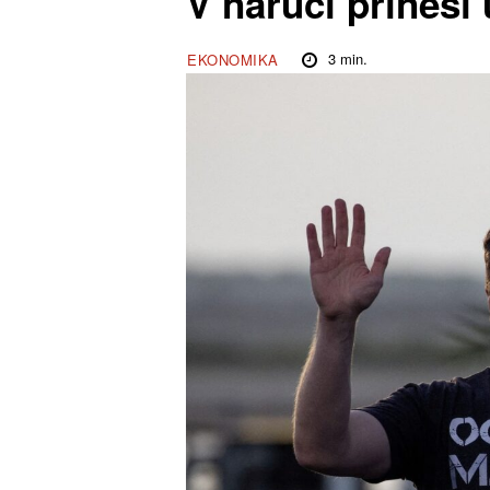
V náručí přinesl
3
min.
EKONOMIKA