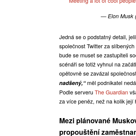
Meeting a lot of cool people
— Elon Musk
Jedná se o podstatný detail, j
společnost Twitter za slíbených
bude se muset se zastupiteli so
scénáři se totiž vyhnul na začát
opětovně se zavázal společnos
měl podnikatel nedá
nadšený,“
Podle serveru
The Guardian
vš
za více peněz, než na kolik jej
Mezi plánované Muskov
propouštění zaměstnan