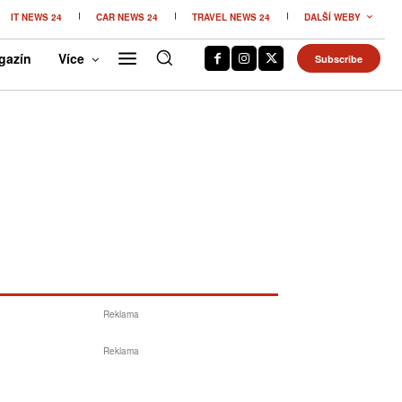
IT NEWS 24
CAR NEWS 24
TRAVEL NEWS 24
DALŠÍ WEBY
gazín
Více
Subscribe
Reklama
Reklama