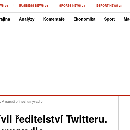
WS 24
BUSINESS NEWS 24
SPORTS NEWS 24
ESPORT NEWS 24
ajina
Analýzy
Komentáře
Ekonomika
Sport
Ma
ru. V náručí přinesl umyvadlo
il ředitelství Twitteru.