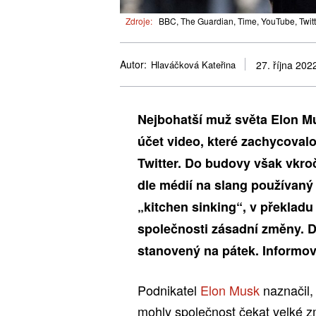
Zdroje:
BBC, The Guardian, Time, YouTube, Twitte
Autor:
Hlaváčková Kateřina
27. října 202
Nejbohatší muž světa Elon Mu
účet video, které zachycovalo
Twitter. Do budovy však vkro
dle médií na slang používan
„kitchen sinking“, v překladu
společnosti zásadní změny. D
stanovený na pátek. Informov
Podnikatel
Elon Musk
naznačil,
mohly společnost čekat velké zm