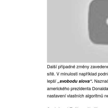
Další případné změny zavedené
sítě. V minulosti například podni
lepší
Naznači
„svobodu slova“.
amerického prezidenta Donalda 
nastavení vlastních algoritmů n