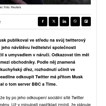
r, Foto: Reuters
2
sk publikoval ve středu na svůj twitterový
 jeho návštěvu ředitelství společnosti
čil s umyvadlem v náručí. Odkazovat tím měl
ý mezi obchodníky. Podle něj znamená
 kuchyňský dřez, rozhodnutí učinit ve
eadline odkoupit Twitter má přitom Musk
al o tom server BBC a Time.
 že by po jeho odkoupení sociální sítě Twitter
ěny. Už v minulosti například zmínil, že plánuje