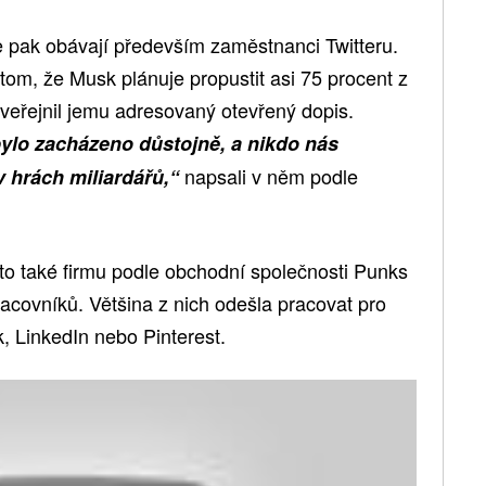
 pak obávají především zaměstnanci Twitteru.
 tom, že Musk plánuje propustit asi 75 procent z
zveřejnil jemu adresovaný otevřený dopis.
ylo zacházeno důstojně, a nikdo nás
napsali v něm podle
 hrách miliardářů,“
oto také firmu podle obchodní společnosti Punks
racovníků. Většina z nich odešla pracovat pro
k, LinkedIn nebo Pinterest.