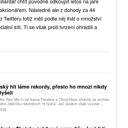
liardář chtít původně odkoupit letos na jaře
m akcionářem. Následně ale z dohody za 44
i Twitteru totiž měli podle něj lhát o množství
lní síti. Ti se však proti tvrzení ohradili a
tský hit láme rekordy, přesto ho mnozí nikdy
lyšeli
ba Rein Me In od Sama Fendera a Olivie Dean strávila na vrcholu
kého žebříčku rekordních 19 týdnů. Její úspěch však vyvolal
anou reakci. Řada lidí tvrdí, že píseň nikdy neslyšela. Hudební
 2026
se totiž rozdělil do menších skupin, které poslouchají úplně jiné