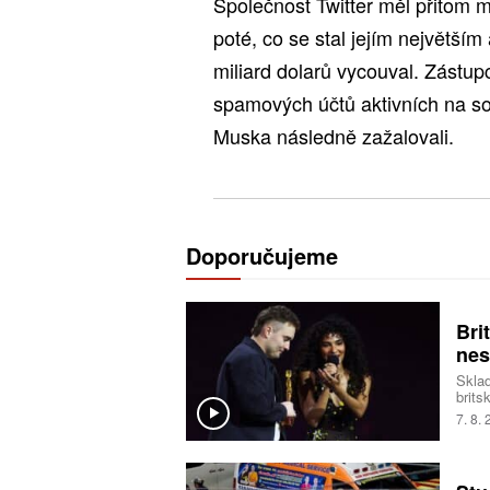
Společnost Twitter měl přitom mi
poté, co se stal jejím největší
miliard dolarů vycouval. Zástupc
spamových účtů aktivních na sociá
Muska následně zažalovali.
Doporučujeme
Bri
nes
Sklad
brits
neček
7. 8.
svět 
hity.