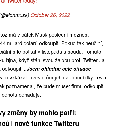
 at Twitter today!
 (@elonmusk)
October 26, 2022
elikož má v pátek Musk poslední možnost
 44 miliard dolarů odkoupit. Pokud tak neučiní,
ciální sítě potkat v listopadu u soudu. Tomuto
ku října, když stáhl svou žalobu proti Twitteru a
t odkoupit.
„Jsem ohledně celé situace
vno vzkázat investorům jeho automobilky Tesla.
ak poznamenal, že bude muset firmu odkoupit
í hodnotu odhaduje.
y změny by mohlo patřit
ců i nové funkce Twitteru