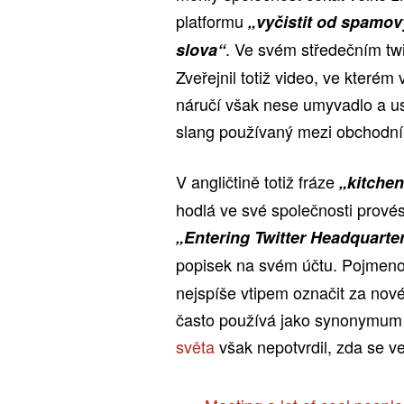
platformu
„vyčistit od spamo
. Ve svém středečním twi
slova“
Zveřejnil totiž video, ve kterém 
náručí však nese umyvadlo a u
slang používaný mezi obchodní
V angličtině totiž fráze
„kitchen
hodlá ve své společnosti prové
„Entering Twitter Headquarters
popisek na svém účtu. Pojmeno
nejspíše vtipem označit za novéh
často používá jako synonymum
světa
však nepotvrdil, zda se ve