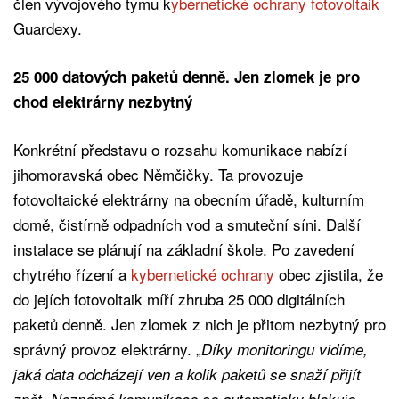
člen vývojového týmu k
ybernetické ochrany fotovoltaik
Guardexy.
25 000 datových paketů denně. Jen zlomek je pro
chod elektrárny nezbytný
Konkrétní představu o rozsahu komunikace nabízí
jihomoravská obec Němčičky. Ta provozuje
fotovoltaické elektrárny na obecním úřadě, kulturním
domě, čistírně odpadních vod a smuteční síni. Další
instalace se plánují na základní škole. Po zavedení
chytrého řízení a
kybernetické ochrany
obec zjistila, že
do jejích fotovoltaik míří zhruba 25 000 digitálních
paketů denně. Jen zlomek z nich je přitom nezbytný pro
správný provoz elektrárny. „
Díky monitoringu vidíme,
jaká data odcházejí ven a kolik paketů se snaží přijít
zpět. Neznámá komunikace se automaticky blokuje.