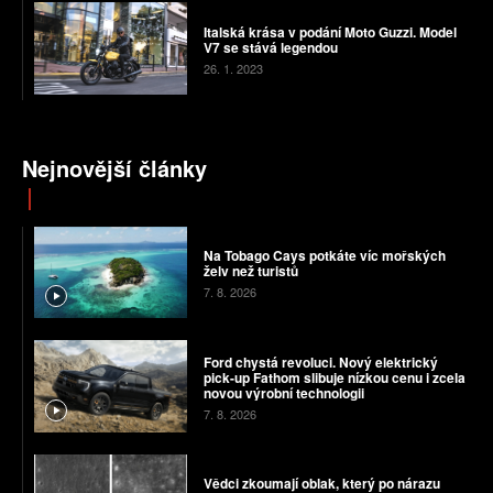
Italská krása v podání Moto Guzzi. Model
V7 se stává legendou
26. 1. 2023
Nejnovější články
Na Tobago Cays potkáte víc mořských
želv než turistů
7. 8. 2026
Ford chystá revoluci. Nový elektrický
pick-up Fathom slibuje nízkou cenu i zcela
novou výrobní technologii
7. 8. 2026
Vědci zkoumají oblak, který po nárazu