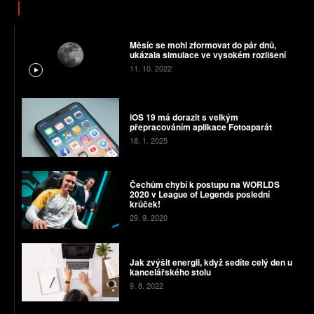
Měsíc se mohl zformovat do pár dnů,
ukázala simulace ve vysokém rozlišení
11. 10. 2022
iOS 19 má dorazit s velkým
přepracováním aplikace Fotoaparát
18. 1. 2025
Čechům chybí k postupu na WORLDS
2020 v League of Legends poslední
krůček!
29. 9. 2020
Jak zvýšit energii, když sedíte celý den u
kancelářského stolu
9. 8. 2022