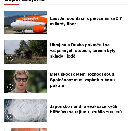
EasyJet souhlasil s převzetím za 5,7
miliardy liber
Ukrajina a Rusko pokračují ve
vzájemných útocích, terčem byly
sklady i lodě
Meta škodí dětem, rozhodl soud.
Společnost musí zaplatit tučnou
pokutu
Japonsko nařídilo evakuace kvůli
blížícímu se tajfunu, zrušilo 500 letů