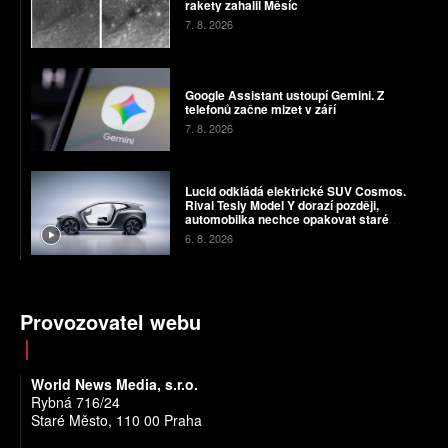
rakety zahalil Měsíc
7. 8. 2026
Google Assistant ustoupí Gemini. Z
telefonů začne mizet v září
7. 8. 2026
Lucid odkládá elektrické SUV Cosmos.
Rival Tesly Model Y dorazí později,
automobilka nechce opakovat staré
chyby
6. 8. 2026
Provozovatel webu
World News Media, s.r.o.
Rybná 716/24
Staré Město, 110 00 Praha