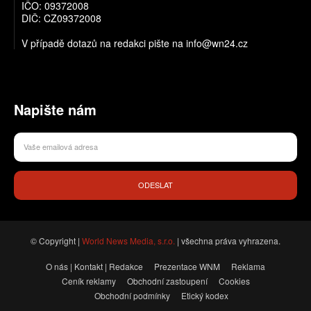
IČO: 09372008
DIČ: CZ09372008
V případě dotazů na redakci pište na info@wn24.cz
Napište nám
ODESLAT
© Copyright |
World News Media, s.r.o.
| všechna práva vyhrazena.
O nás | Kontakt | Redakce
Prezentace WNM
Reklama
Ceník reklamy
Obchodní zastoupení
Cookies
Obchodní podmínky
Etický kodex