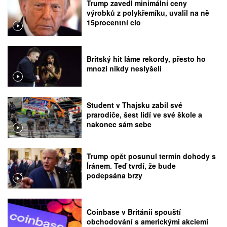
Trump zavedl minimální ceny
výrobků z polykřemíku, uvalil na ně
15procentní clo
Britský hit láme rekordy, přesto ho
mnozí nikdy neslyšeli
Student v Thajsku zabil své
prarodiče, šest lidí ve své škole a
nakonec sám sebe
Trump opět posunul termín dohody s
Íránem. Teď tvrdí, že bude
podepsána brzy
Coinbase v Británii spouští
obchodování s americkými akciemi