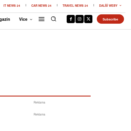
IT NEWS 24
CAR NEWS 24
TRAVEL NEWS 24
DALŠÍ WEBY
gazín
Více
Subscribe
Reklama
Reklama