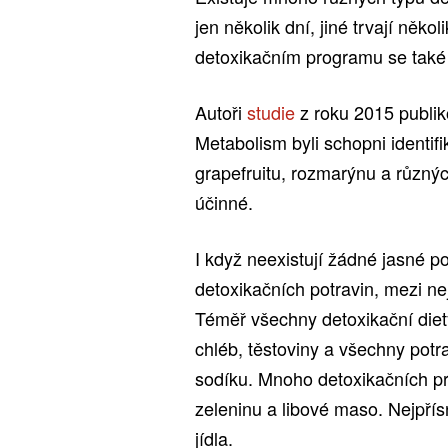
jen několik dní, jiné trvají něk
detoxikačním programu se také 
Autoři
studie
z roku 2015 publik
Metabolism byli schopni identifi
grapefruitu, rozmarýnu a různýc
účinné.
I když neexistují žádné jasné p
detoxikačních potravin, mezi ne
Téměř všechny detoxikační diety
chléb, těstoviny a všechny potr
sodíku. Mnoho detoxikačních p
zeleninu a libové maso. Nejpří
jídla.