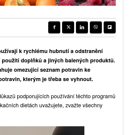
oužívají k rychlému hubnutí a odstranění
jí použití doplňků a jiných balených produktů.
huje omezující seznam potravin ke
travin, kterým je třeba se vyhnout.
důkazů podporujících používání těchto programů
ikačních dietách uvažujete, zvažte všechny