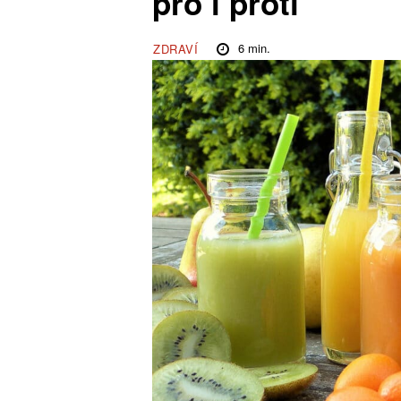
pro i proti
6
min.
ZDRAVÍ