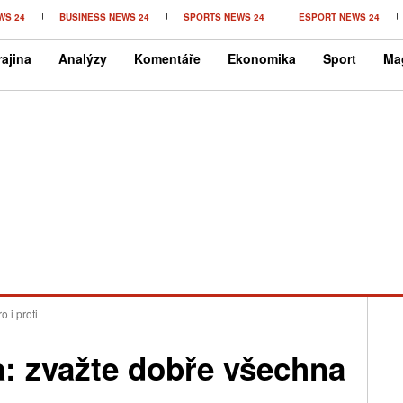
WS 24
BUSINESS NEWS 24
SPORTS NEWS 24
ESPORT NEWS 24
ajina
Analýzy
Komentáře
Ekonomika
Sport
Ma
 i proti
a: zvažte dobře všechna