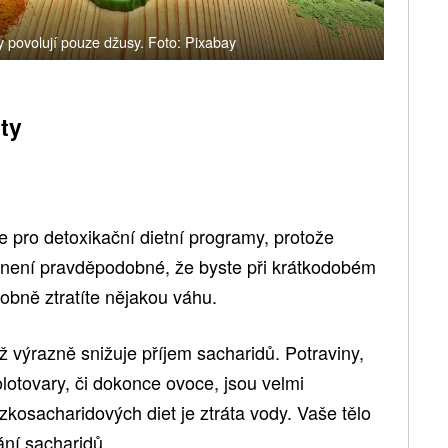
ty povolují pouze džusy. Foto: Pixabay
ty
 pro detoxikační dietní programy, protože
ž není pravděpodobné, že byste při krátkodobém
dobně ztratíte nějakou váhu.
iž výrazně snižuje příjem sacharidů. Potraviny,
lotovary, či dokonce ovoce, jsou velmi
kosacharidových diet je ztráta vody. Vaše tělo
ání sacharidů.