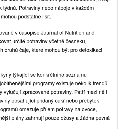
olik týdnů. Potraviny nebo nápoje v každém
mohou podstatně lišit.
ované v časopise Journal of Nutrition and
kovat určité potraviny včetně česneku,
h druhů čaje, které mohou být pro detoxikaci
okyny týkající se konkrétního seznamu
joblíbenějšími programy existuje několik trendů.
 vylučují zpracované potraviny. Patří mezi ně i
aviny obsahující přidaný cukr nebo přebytek
rogramů omezuje příjem potravy na ovoce,
snější plány zahrnují pouze džusy a žádná pevná