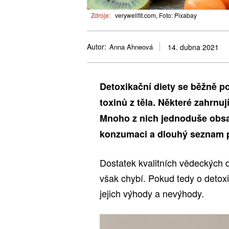
Zdroje:
verywellfit.com, Foto: Pixabay
Autor:
Anna Ahneová
14. dubna 2021
Detoxikační diety se běžně p
toxinů z těla. Některé zahrnu
Mnoho z nich jednoduše obsa
konzumaci a dlouhý seznam po
Dostatek kvalitních vědeckých 
však chybí. Pokud tedy o detox
jejich výhody a nevýhody.