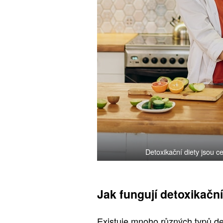
Detoxikační diety jsou c
Jak fungují detoxikační
Existuje mnoho různých typů det