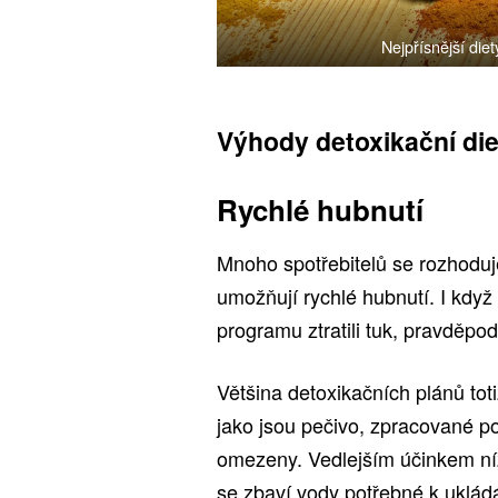
Nejpřísnější die
Výhody detoxikační die
Rychlé hubnutí
Mnoho spotřebitelů se rozhoduje
umožňují rychlé hubnutí. I kdy
programu ztratili tuk, pravděpo
Většina detoxikačních plánů tot
jako jsou pečivo, zpracované po
omezeny. Vedlejším účinkem níz
se zbaví vody potřebné k uklád