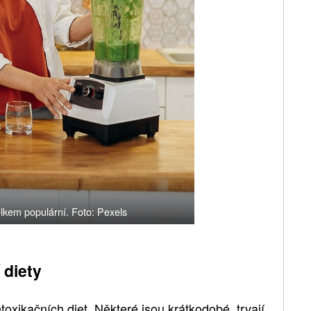
elkem populární. Foto: Pexels
 diety
oxikačních diet. Některé jsou krátkodobé, trvají