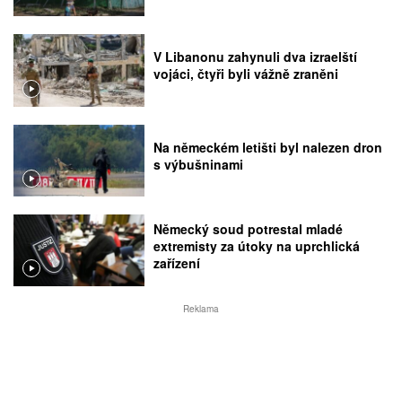
V Libanonu zahynuli dva izraelští
vojáci, čtyři byli vážně zraněni
Na německém letišti byl nalezen dron
s výbušninami
Německý soud potrestal mladé
extremisty za útoky na uprchlická
zařízení
Reklama