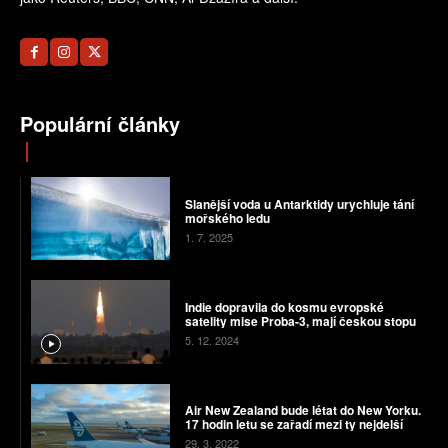
Populární články
Slanější voda u Antarktidy urychluje tání
mořského ledu
1. 7. 2025
Indie dopravila do kosmu evropské
satelity mise Proba-3, mají českou stopu
5. 12. 2024
Air New Zealand bude létat do New Yorku.
17 hodin letu se zařadí mezi ty nejdelší
29. 3. 2022