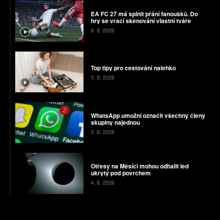
EA FC 27 má splnit přání fanoušků. Do
hry se vrací skenování vlastní tváře
6. 8. 2026
Top tipy pro cestování nalehko
5. 8. 2026
WhatsApp umožní označit všechny členy
skupiny najednou
5. 8. 2026
Otřesy na Měsíci mohou odhalit led
ukrytý pod povrchem
4. 8. 2026