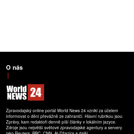
O nás
Zpravodajský online portál World News 24 vznikl za účelem
informovat o dění převážně ze zahraničí. Hlavní rubrikou jsou
Zprávy, kam redaktoři denně píší články v lokálním jazyce.
Zdroje jsou největší světové zpravodajské agentury a servery
jako Reuters, BBC, CNN, Al-Džazíra a další.