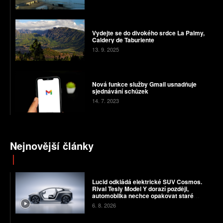
Vydejte se do divokého srdce La Palmy,
Caldery de Taburiente
13. 9. 2025
Nová funkce služby Gmail usnadňuje
sjednávání schůzek
14. 7. 2023
Nejnovější články
Lucid odkládá elektrické SUV Cosmos.
Rival Tesly Model Y dorazí později,
automobilka nechce opakovat staré
chyby
6. 8. 2026