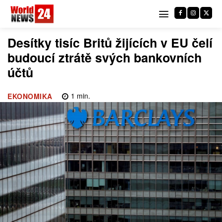
Desítky tisíc Britů žijících v EU čelí
budoucí ztrátě svých bankovních
účtů
1
min.
EKONOMIKA