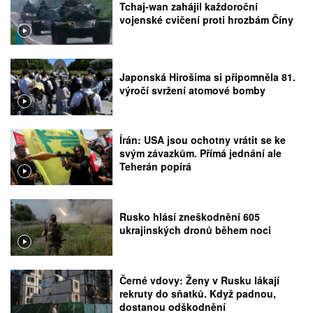
Tchaj-wan zahájil každoroční
vojenské cvičení proti hrozbám Číny
Japonská Hirošima si připomněla 81.
výročí svržení atomové bomby
Írán: USA jsou ochotny vrátit se ke
svým závazkům. Přímá jednání ale
Teherán popírá
Rusko hlásí zneškodnění 605
ukrajinských dronů během noci
Černé vdovy: Ženy v Rusku lákají
rekruty do sňatků. Když padnou,
dostanou odškodnění