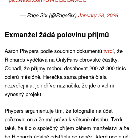
— Page Six (@PageSix)
January 28, 2026
Exmanžel žádá polovinu příjmů
Aaron Phypers podle soudních dokumentů
tvrdí
, že
Richards vydělává na OnlyFans obrovské částky.
Odhadl, že příjmy mohou dosahovat 200 až 300 tisíc
dolarů měsíčně. Herečka sama přesná čísla
nezveřejnila, jen dříve naznačila, že jde o velmi
výnosný projekt.
Phypers argumentuje tím, že fotografie na účet
pořizoval on a že má práva k většině obsahu. Tvrdí
také, že šlo o společný příjem během manželství a že
ho Richards údajně odstřihla od peněz, které podle něj