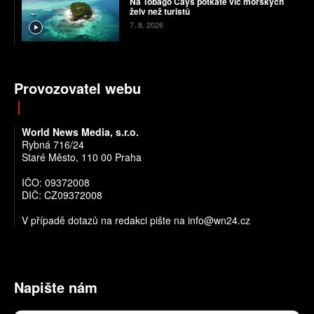
Na Tobago Cays potkáte víc mořských
želv než turistů
7. 8. 2026
Provozovatel webu
World News Media, s.r.o.
Rybná 716/24
Staré Město, 110 00 Praha
IČO: 09372008
DIČ: CZ09372008
V případě dotazů na redakci pište na info@wn24.cz
Napište nám