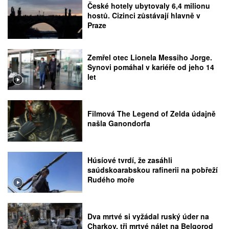
České hotely ubytovaly 6,4 milionu
hostů. Cizinci zůstávají hlavně v
Praze
Zemřel otec Lionela Messiho Jorge.
Synovi pomáhal v kariéře od jeho 14
let
Filmová The Legend of Zelda údajně
našla Ganondorfa
Húsíové tvrdí, že zasáhli
saúdskoarabskou rafinerii na pobřeží
Rudého moře
Dva mrtvé si vyžádal ruský úder na
Charkov, tři mrtvé nálet na Belgorod