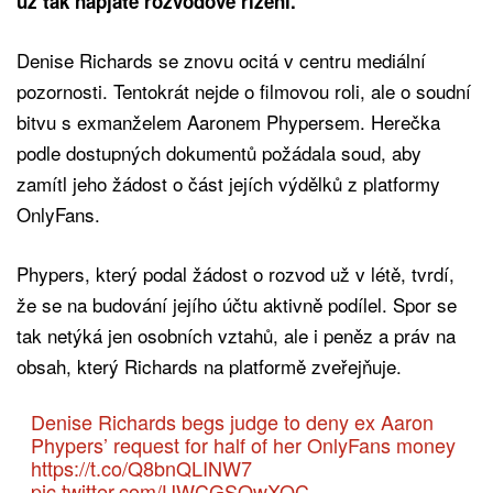
už tak napjaté rozvodové řízení.
Denise Richards se znovu ocitá v centru mediální
pozornosti. Tentokrát nejde o filmovou roli, ale o soudní
bitvu s exmanželem Aaronem Phypersem. Herečka
podle dostupných dokumentů požádala soud, aby
zamítl jeho žádost o část jejích výdělků z platformy
OnlyFans.
Phypers, který podal žádost o rozvod už v létě, tvrdí,
že se na budování jejího účtu aktivně podílel. Spor se
tak netýká jen osobních vztahů, ale i peněz a práv na
obsah, který Richards na platformě zveřejňuje.
Denise Richards begs judge to deny ex Aaron
Phypers’ request for half of her OnlyFans money
https://t.co/Q8bnQLINW7
pic.twitter.com/UWCGSQwXQC