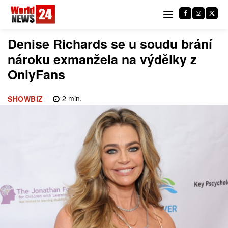
Denise Richards se u soudu brání
nároku exmanžela na výdělky z
OnlyFans
2
min.
SHOWBIZ