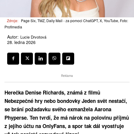
Zdroje:
Page Six, TMZ, Daily Mail - za pomoci ChatGPT, X, YouTube, Foto:
Profimedia
Autor:
Lucie Drvotová
28. ledna 2026
Reklama
Herečka Denise Richards, známá z filmů
Nebezpečné hry nebo bondovky Jeden svět nestačí,
se brání požadavku svého exmanžela Aarona
Phyperse. Ten tvrdí, že má nárok na polovinu příjmů
z jejího účtu na OnlyFans, a spor tak dál vyostřuje