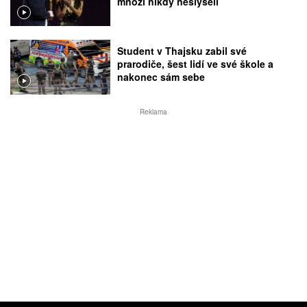
mnozí nikdy neslyšeli
Student v Thajsku zabil své
prarodiče, šest lidí ve své škole a
nakonec sám sebe
Reklama