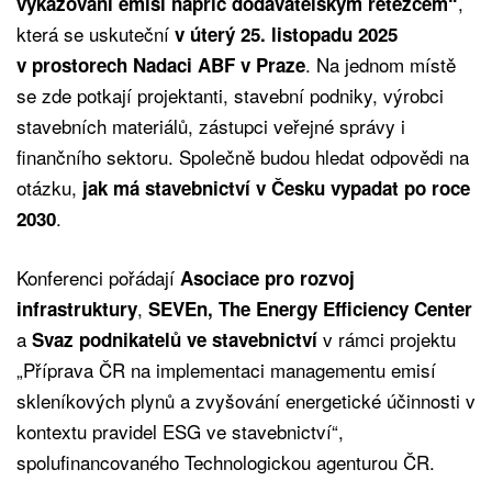
,
vykazování emisí napříč dodavatelským řetězcem“
která se uskuteční
v úterý 25. listopadu 2025
. Na jednom místě
v prostorech Nadaci ABF v Praze
se zde potkají projektanti, stavební podniky, výrobci
stavebních materiálů, zástupci veřejné správy i
finančního sektoru. Společně budou hledat odpovědi na
otázku,
jak má stavebnictví v Česku vypadat po roce
.
2030
Konferenci pořádají
Asociace pro rozvoj
,
infrastruktury
SEVEn, The Energy Efficiency Center
a
v rámci projektu
Svaz podnikatelů ve stavebnictví
„Příprava ČR na implementaci managementu emisí
skleníkových plynů a zvyšování energetické účinnosti v
kontextu pravidel ESG ve stavebnictví“,
spolufinancovaného Technologickou agenturou ČR.