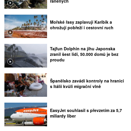
raněných
Mořské řasy zaplavují Karibik a
ohrožují pobřeží i cestovní ruch
Tajfun Dolphin na jihu Japonska
zranil šest lidí, 50.000 domů je bez
proudu
Španělsko zavádí kontroly na hranici
s Itálií kvůli migrační vlně
EasyJet souhlasil s převzetím za 5,7
miliardy liber