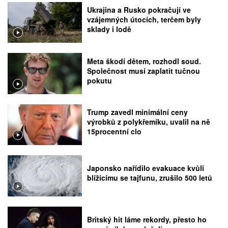
Ukrajina a Rusko pokračují ve
vzájemných útocích, terčem byly
sklady i lodě
Meta škodí dětem, rozhodl soud.
Společnost musí zaplatit tučnou
pokutu
Trump zavedl minimální ceny
výrobků z polykřemíku, uvalil na ně
15procentní clo
Japonsko nařídilo evakuace kvůli
blížícímu se tajfunu, zrušilo 500 letů
Britský hit láme rekordy, přesto ho