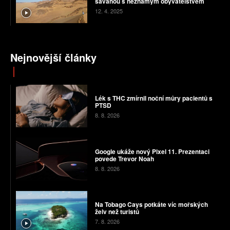
savanou s neznámým obyvatelstvem
12. 4. 2025
Nejnovější články
Lék s THC zmírnil noční můry pacientů s
PTSD
8. 8. 2026
Google ukáže nový Pixel 11. Prezentaci
povede Trevor Noah
8. 8. 2026
Na Tobago Cays potkáte víc mořských
želv než turistů
7. 8. 2026