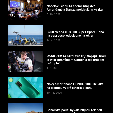
Nobelovu cenu za chemii mají dva
Američané a Dán za molekulární výzkum
5. 10. 2022
Skútr Vespa GTS 300 Super Sport. Ráno
na espresso, odpoledne na okruh
14. 4. 2022
Rozdávaly se herní Oscary. Nejlepší hrou
je Wild Rift, týmem Gambit a top hráčem
„s1mple“
4. 9. 2021
Nový smartphone HONOR 10X Lite láká
na dlouhou výdrž baterie a cenu
10. 11. 2020
Saharská poušť bývala bujnou zelenou