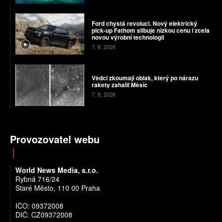
Ford chystá revoluci. Nový elektrický
pick-up Fathom slibuje nízkou cenu i zcela
novou výrobní technologii
7. 8. 2026
Vědci zkoumají oblak, který po nárazu
rakety zahalil Měsíc
7. 8. 2026
Provozovatel webu
World News Media, s.r.o.
Rybná 716/24
Staré Město, 110 00 Praha
IČO: 09372008
DIČ: CZ09372008