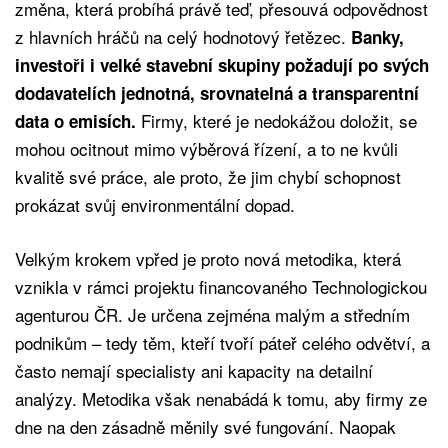
změna, která probíhá právě teď, přesouvá odpovědnost
z hlavních hráčů na celý hodnotový řetězec.
Banky,
investoři i velké stavební skupiny požadují po svých
dodavatelích jednotná, srovnatelná a transparentní
Firmy, které je nedokážou doložit, se
data o emisích.
mohou ocitnout mimo výběrová řízení, a to ne kvůli
kvalitě své práce, ale proto, že jim chybí schopnost
prokázat svůj environmentální dopad.
Velkým krokem vpřed je proto nová metodika, která
vznikla v rámci projektu financovaného Technologickou
agenturou ČR. Je určena zejména malým a středním
podnikům – tedy těm, kteří tvoří páteř celého odvětví, a
často nemají specialisty ani kapacity na detailní
analýzy. Metodika však nenabádá k tomu, aby firmy ze
dne na den zásadně měnily své fungování. Naopak