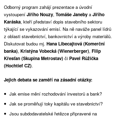
Odborný program zahájí prezentace a úvodní
vystoupení
,
a
Jiřího Nouzy
Tomáše Janeby
Jiřího
, kteří představí dopis stavebního sektoru
Karáska
týkající se vykazování emisí. Na ně naváže panel lídrů
z oblasti stavebnictví, bankovnictví a výroby materiálů.
Diskutovat budou mj.
Hana Libecajtová (Komerční
,
,
banka)
Kristýna Vobecká (Wienerberger)
Filip
či
Křesťan (Skupina Metrostav)
Pavel Růžička
.
(Hochtief CZ)
Jejich debata se zaměří na zásadní otázky:
Jak emise mění rozhodování investorů a bank?
Jak se proměňují toky kapitálu ve stavebnictví?
Jsou subdodavatelské řetězce připravené na