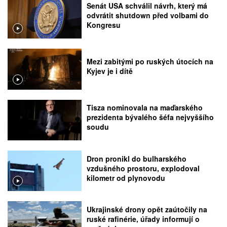
Senát USA schválil návrh, který má
odvrátit shutdown před volbami do
Kongresu
Mezi zabitými po ruských útocích na
Kyjev je i dítě
Tisza nominovala na maďarského
prezidenta bývalého šéfa nejvyššího
soudu
Dron pronikl do bulharského
vzdušného prostoru, explodoval
kilometr od plynovodu
Ukrajinské drony opět zaútočily na
ruské rafinérie, úřady informují o