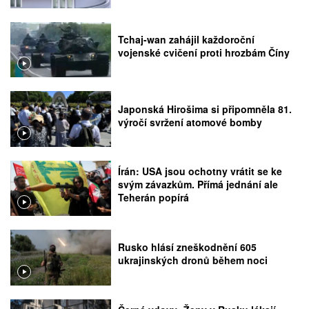
Tchaj-wan zahájil každoroční
vojenské cvičení proti hrozbám Číny
Japonská Hirošima si připomněla 81.
výročí svržení atomové bomby
Írán: USA jsou ochotny vrátit se ke
svým závazkům. Přímá jednání ale
Teherán popírá
Rusko hlásí zneškodnění 605
ukrajinských dronů během noci