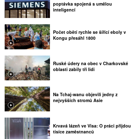
poptávka spojená s umělou
inteligencí
Počet obětí rychle se šířící eboly v
Kongu přesáhl 1800
Ruské údery na obec v Charkovské
oblasti zabily tři lidi
Na Tchaj-wanu objevili jedny z
nejvyšších stromů Asie
Krvavá lázeň ve Visa: O práci přijdou
tisíce zaměstnanců