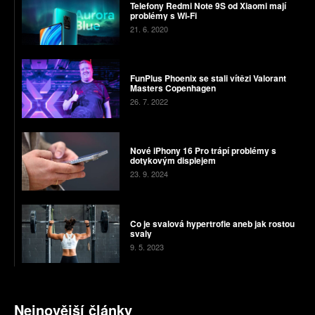
Telefony Redmi Note 9S od Xiaomi mají
problémy s Wi-Fi
21. 6. 2020
FunPlus Phoenix se stali vítězi Valorant
Masters Copenhagen
26. 7. 2022
Nové iPhony 16 Pro trápí problémy s
dotykovým displejem
23. 9. 2024
Co je svalová hypertrofie aneb jak rostou
svaly
9. 5. 2023
Nejnovější články