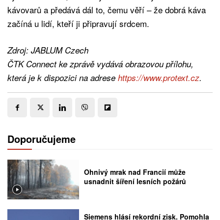
kávovarů a předává dál to, čemu věří – že dobrá káva
začíná u lidí, kteří ji připravují srdcem.
Zdroj: JABLUM Czech
ČTK Connect ke zprávě vydává obrazovou přílohu,
která je k dispozici na adrese
https://www.protext.cz
.
Doporučujeme
Ohnivý mrak nad Francií může
usnadnit šíření lesních požárů
Siemens hlásí rekordní zisk. Pomohla