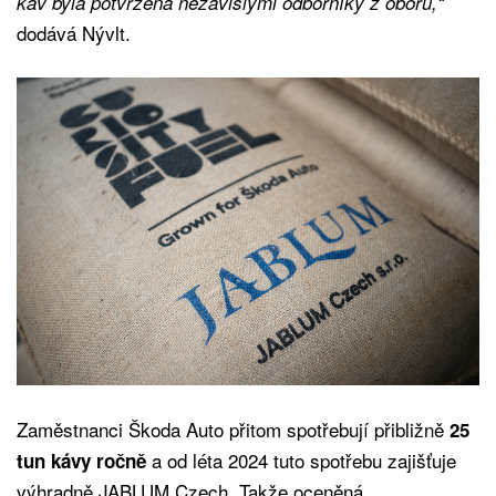
káv byla potvrzena nezávislými odborníky z oboru,“
dodává Nývlt.
Zaměstnanci Škoda Auto přitom spotřebují přibližně
25
a od léta 2024 tuto spotřebu zajišťuje
tun kávy ročně
výhradně JABLUM Czech. Takže oceněná