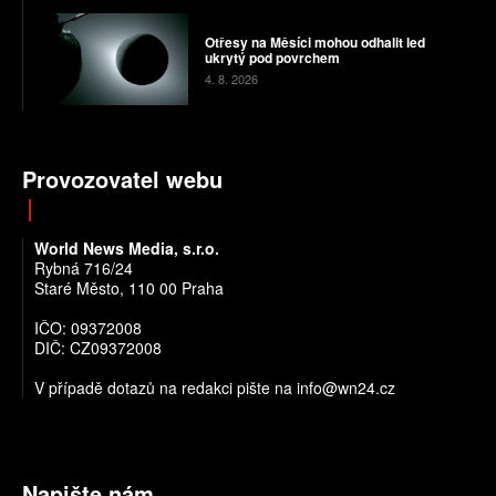
Otřesy na Měsíci mohou odhalit led
ukrytý pod povrchem
4. 8. 2026
Provozovatel webu
World News Media, s.r.o.
Rybná 716/24
Staré Město, 110 00 Praha
IČO: 09372008
DIČ: CZ09372008
V případě dotazů na redakci pište na info@wn24.cz
Napište nám