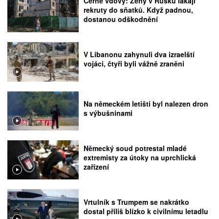
Černé vdovy: Ženy v Rusku lákají
rekruty do sňatků. Když padnou,
dostanou odškodnění
V Libanonu zahynuli dva izraelští
vojáci, čtyři byli vážně zraněni
Na německém letišti byl nalezen dron
s výbušninami
Německý soud potrestal mladé
extremisty za útoky na uprchlická
zařízení
Vrtulník s Trumpem se nakrátko
dostal příliš blízko k civilnímu letadlu