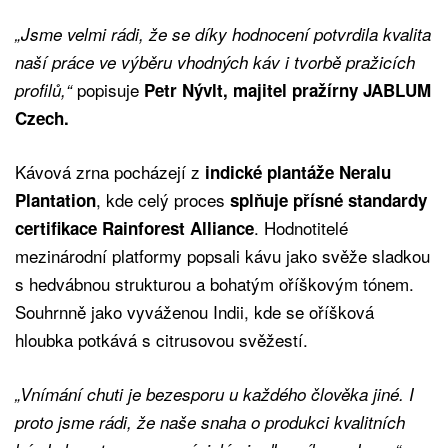
„Jsme velmi rádi, že se díky hodnocení potvrdila kvalita
naší práce ve výběru vhodných káv i tvorbě pražicích
popisuje
profilů,“
Petr Nývlt, majitel pražírny JABLUM
Czech.
Kávová zrna pocházejí z
indické plantáže Neralu
, kde celý proces
Plantation
splňuje přísné standardy
. Hodnotitelé
certifikace Rainforest Alliance
mezinárodní platformy popsali kávu jako svěže sladkou
s hedvábnou strukturou a bohatým oříškovým tónem.
Souhrnně jako vyváženou Indii, kde se oříšková
hloubka potkává s citrusovou svěžestí.
„Vnímání chuti je bezesporu u každého člověka jiné. I
proto jsme rádi, že naše snaha o produkci kvalitních