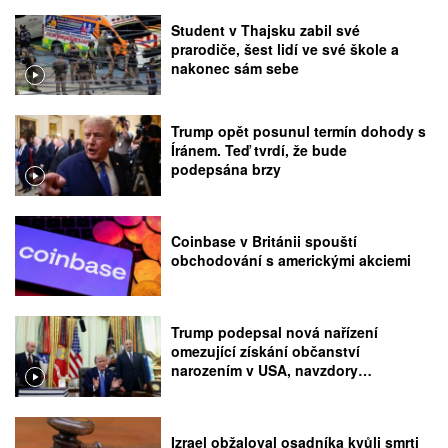
Student v Thajsku zabil své
prarodiče, šest lidí ve své škole a
nakonec sám sebe
Trump opět posunul termín dohody s
Íránem. Teď tvrdí, že bude
podepsána brzy
Coinbase v Británii spouští
obchodování s americkými akciemi
Trump podepsal nová nařízení
omezující získání občanství
narozením v USA, navzdory
rozhodnutí Nejvyššího soudu
Izrael obžaloval osadníka kvůli smrti