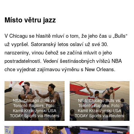
Místo větru jazz
V Chicagu se hlasitě mluví o tom, že jeho čas u „Bulls“
už vypršel. Satoranský letos oslaví už své 30.
narozeniny, vinou čehož se začíná mluvit o jeho
postradatelnosti. Vedení šestinásobných vítězů NBA
chce vyjednat zajímavou výměnu s New Orleans.
NBA: Chicago Bulls vs.
NBA: Chicago Bulls vs.
Toronto Raptors, Foto:
Toronto Raptors. Foto:
Kamil Krzaczynski USA
Kamil Krzaczynski USA
TODAY Sports via Reuters
TODAY Sports via Reuters