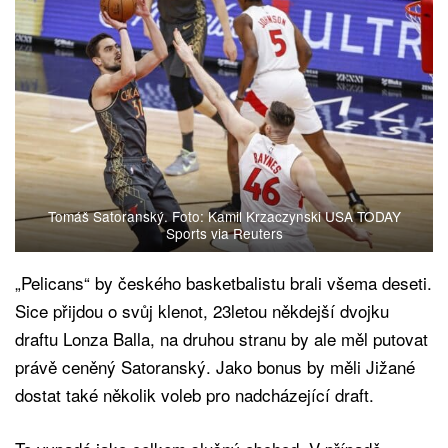
Tomáš Satoranský. Foto: Kamil Krzaczynski USA TODAY
Sports via Reuters
„Pelicans“ by českého basketbalistu brali všema deseti.
Sice přijdou o svůj klenot, 23letou někdejší dvojku
draftu Lonza Balla, na druhou stranu by ale měl putovat
právě ceněný Satoranský. Jako bonus by měli Jižané
dostat také několik voleb pro nadcházející draft.