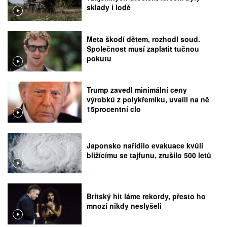
sklady i lodě
Meta škodí dětem, rozhodl soud.
Společnost musí zaplatit tučnou
pokutu
Trump zavedl minimální ceny
výrobků z polykřemíku, uvalil na ně
15procentní clo
Japonsko nařídilo evakuace kvůli
blížícímu se tajfunu, zrušilo 500 letů
Britský hit láme rekordy, přesto ho
mnozí nikdy neslyšeli