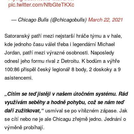
pic.twitter.com/NfbGteTKXc
— Chicago Bulls (@chicagobulls)
March 22, 2021
Satoranský patří mezi nejstarší hráče týmu a v hale,
kde jednoho času válel třeba i legendární Michael
Jordan, patří mezi výrazné osobnosti. Naposledy
odnesl jeho formu rival z Detroitu. K bodům a výhře
100:86 přispěl český legionář 8 body, 2 doskoky a 9
asistencemi.
„Cítím se teď jistěji v našem útočném systému. Rád
využívám seběhy a hodně pohybu, což se nám teď
usmíval se po vítězném zápase. Jak
daří zužitkovat,“
se cítí nebo ne je ale Chicagu zřejmě jedno. Jednání o
výměně probíhají.