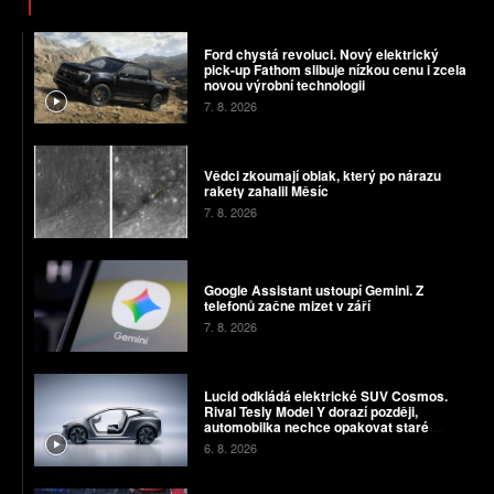
Ford chystá revoluci. Nový elektrický
pick-up Fathom slibuje nízkou cenu i zcela
novou výrobní technologii
7. 8. 2026
Vědci zkoumají oblak, který po nárazu
rakety zahalil Měsíc
7. 8. 2026
Google Assistant ustoupí Gemini. Z
telefonů začne mizet v září
7. 8. 2026
Lucid odkládá elektrické SUV Cosmos.
Rival Tesly Model Y dorazí později,
automobilka nechce opakovat staré
chyby
6. 8. 2026