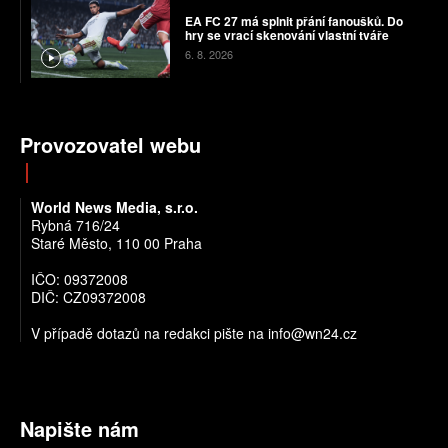
EA FC 27 má splnit přání fanoušků. Do
hry se vrací skenování vlastní tváře
6. 8. 2026
Provozovatel webu
World News Media, s.r.o.
Rybná 716/24
Staré Město, 110 00 Praha
IČO: 09372008
DIČ: CZ09372008
V případě dotazů na redakci pište na info@wn24.cz
Napište nám