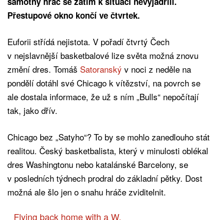
samotný hráč se zatím k situaci nevyjádřili.
Přestupové okno končí ve čtvrtek.
Euforii střídá nejistota. V pořadí čtvrtý Čech
v nejslavnější basketbalové lize světa možná znovu
změní dres. Tomáš
Satoranský
v noci z neděle na
pondělí dotáhl své Chicago k vítězství, na povrch se
ale dostala informace, že už s ním „Bulls“ nepočítají
tak, jako dřív.
Chicago bez „Satyho“? To by se mohlo zanedlouho stát
realitou. Český basketbalista, který v minulosti oblékal
dres Washingtonu nebo katalánské Barcelony, se
v posledních týdnech prodral do základní pětky. Dost
možná ale šlo jen o snahu hráče zviditelnit.
Flying back home with a W.