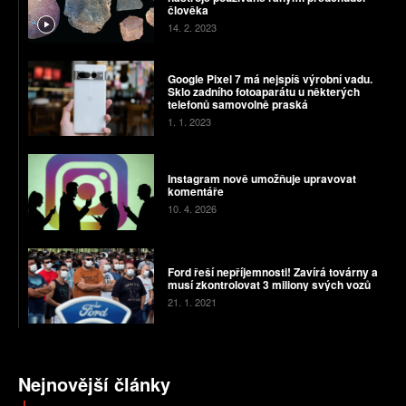
člověka
14. 2. 2023
Google Pixel 7 má nejspíš výrobní vadu.
Sklo zadního fotoaparátu u některých
telefonů samovolně praská
1. 1. 2023
Instagram nově umožňuje upravovat
komentáře
10. 4. 2026
Ford řeší nepříjemnosti! Zavírá továrny a
musí zkontrolovat 3 miliony svých vozů
21. 1. 2021
Nejnovější články