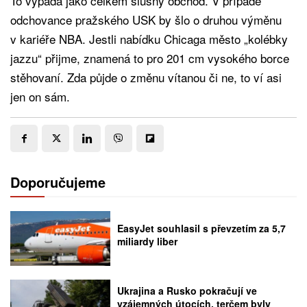
To vypadá jako celkem slušný obchod. V případě
odchovance pražského USK by šlo o druhou výměnu
v kariéře NBA. Jestli nabídku Chicaga město „kolébky
jazzu“ přijme, znamená to pro 201 cm vysokého borce
stěhovaní. Zda půjde o změnu vítanou či ne, to ví asi
jen on sám.
Doporučujeme
EasyJet souhlasil s převzetím za 5,7
miliardy liber
Ukrajina a Rusko pokračují ve
vzájemných útocích, terčem byly