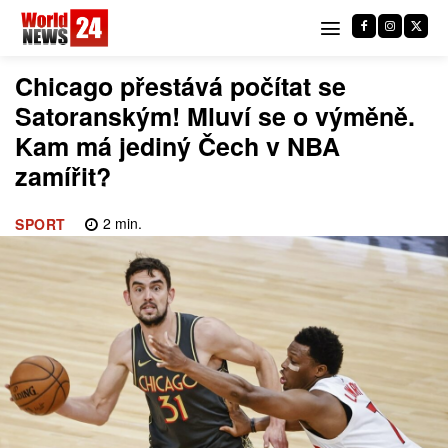
Chicago přestává počítat se
Satoranským! Mluví se o výměně.
Kam má jediný Čech v NBA
zamířit?
2
min.
SPORT