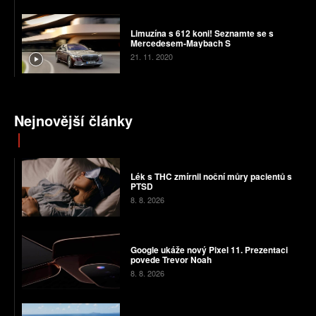
Limuzína s 612 koni! Seznamte se s
Mercedesem-Maybach S
21. 11. 2020
Nejnovější články
Lék s THC zmírnil noční můry pacientů s
PTSD
8. 8. 2026
Google ukáže nový Pixel 11. Prezentaci
povede Trevor Noah
8. 8. 2026