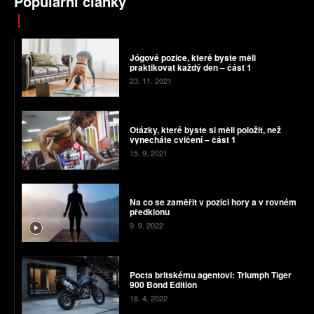
Populární články
Jógové pozice, které byste měli
praktikovat každý den – část 1
23. 11. 2021
Otázky, které byste si měli položit, než
vynecháte cvičení – část 1
15. 9. 2021
Na co se zaměřit v pozici hory a v rovném
předklonu
9. 9. 2022
Pocta britskému agentovi: Triumph Tiger
900 Bond Edition
18. 4. 2022