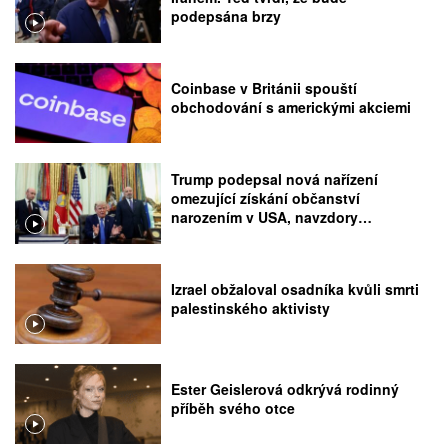
podepsána brzy
Coinbase v Británii spouští
obchodování s americkými akciemi
Trump podepsal nová nařízení
omezující získání občanství
narozením v USA, navzdory
rozhodnutí Nejvyššího soudu
Izrael obžaloval osadníka kvůli smrti
palestinského aktivisty
Ester Geislerová odkrývá rodinný
příběh svého otce