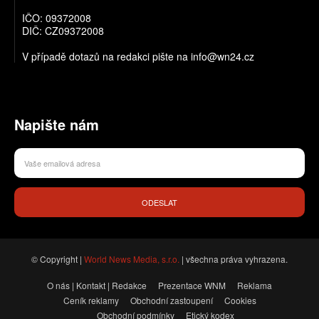
IČO: 09372008
DIČ: CZ09372008
V případě dotazů na redakci pište na info@wn24.cz
Napište nám
ODESLAT
© Copyright |
World News Media, s.r.o.
| všechna práva vyhrazena.
O nás | Kontakt | Redakce
Prezentace WNM
Reklama
Ceník reklamy
Obchodní zastoupení
Cookies
Obchodní podmínky
Etický kodex