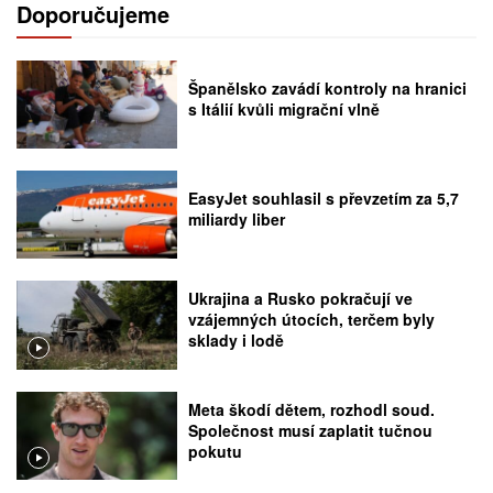
Doporučujeme
Španělsko zavádí kontroly na hranici
s Itálií kvůli migrační vlně
EasyJet souhlasil s převzetím za 5,7
miliardy liber
Ukrajina a Rusko pokračují ve
vzájemných útocích, terčem byly
sklady i lodě
Meta škodí dětem, rozhodl soud.
Společnost musí zaplatit tučnou
pokutu