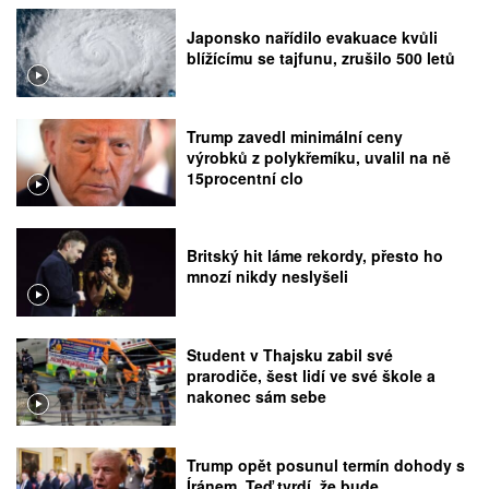
Japonsko nařídilo evakuace kvůli
blížícímu se tajfunu, zrušilo 500 letů
Trump zavedl minimální ceny
výrobků z polykřemíku, uvalil na ně
15procentní clo
Britský hit láme rekordy, přesto ho
mnozí nikdy neslyšeli
Student v Thajsku zabil své
prarodiče, šest lidí ve své škole a
nakonec sám sebe
Trump opět posunul termín dohody s
Íránem. Teď tvrdí, že bude