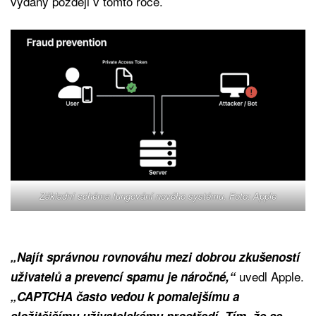
vydány později v tomto roce.
Základní schéma fungování nového systému. Foto: Apple
„Najít správnou rovnováhu mezi dobrou zkušeností
uvedl Apple.
uživatelů a prevencí spamu je náročné,“
„CAPTCHA často vedou k pomalejšímu a
složitějšímu uživatelskému prostředí. Tím, že se