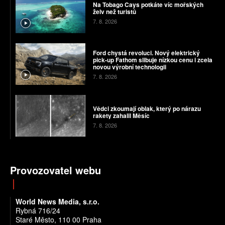
Na Tobago Cays potkáte víc mořských
želv než turistů
7. 8. 2026
Ford chystá revoluci. Nový elektrický
pick-up Fathom slibuje nízkou cenu i zcela
novou výrobní technologii
7. 8. 2026
Vědci zkoumají oblak, který po nárazu
rakety zahalil Měsíc
7. 8. 2026
Provozovatel webu
World News Media, s.r.o.
Rybná 716/24
Staré Město, 110 00 Praha