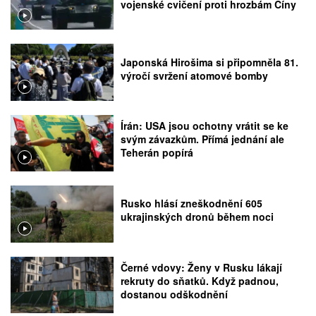
vojenské cvičení proti hrozbám Číny
Japonská Hirošima si připomněla 81.
výročí svržení atomové bomby
Írán: USA jsou ochotny vrátit se ke
svým závazkům. Přímá jednání ale
Teherán popírá
Rusko hlásí zneškodnění 605
ukrajinských dronů během noci
Černé vdovy: Ženy v Rusku lákají
rekruty do sňatků. Když padnou,
dostanou odškodnění