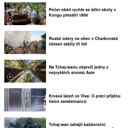
Počet obětí rychle se šířící eboly v
Kongu přesáhl 1800
Ruské údery na obec v Charkovské
oblasti zabily tři lidi
Na Tchaj-wanu objevili jedny z
nejvyšších stromů Asie
Krvavá lázeň ve Visa: O práci přijdou
tisíce zaměstnanců
Tchaj-wan zahájil každoroční