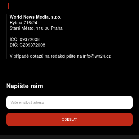
World News Media, s.r.o.
Rybná 716/24
Staré Město, 110 00 Praha
IČO: 09372008
DIČ: CZ09372008
V případě dotazů na redakci pište na info@wn24.cz
Napište nám
ODESLAT