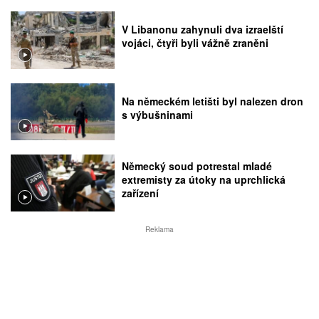
V Libanonu zahynuli dva izraelští
vojáci, čtyři byli vážně zraněni
Na německém letišti byl nalezen dron
s výbušninami
Německý soud potrestal mladé
extremisty za útoky na uprchlická
zařízení
Reklama