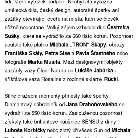
lidí, které výtěžek podpoří. Nechyběla výrazná
umělecká díla, český design, autorské šperky ani
zážitky otevírající dveře na místa, kam se člověk
běžně nedostane. Velký zájem vzbudilo dílo
Čestmíra
, které se vydražilo za 660 tisíc korun. Pozornost
Sušky
poutalo také plátno
, obrazy
Michala „TRON“ Škapy
a
nebo
Františka Skály, Petra Síse
Pavla Šťastného
fotografie
. Mezi designovými objekty
Marka Musila
zazářily vázy Clear Natura od
i
Lukáše Jabůrka
křišťálová váza Rosaline z rodinné sklárny
.
Rückl
Silné dražební momenty přinesly také šperky.
Diamantový náhrdelník od
se
Jana Drahoňovského
vydražil za 550 tisíc korun. Zaslouženou pozornost
získaly také briliantové náušnice SENSU z dílny
nebo zlatý přívěsek Sun od
Luboše Korbičky
Michala