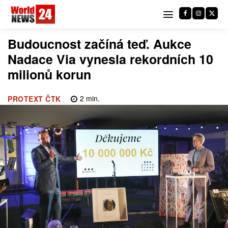
Budoucnost začíná teď. Aukce
Nadace Via vynesla rekordních 10
milionů korun
2
min.
PROTEXT ČTK