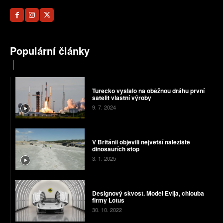
Populární články
Turecko vyslalo na oběžnou dráhu první
satelit vlastní výroby
9. 7. 2024
V Británii objevili největší naleziště
dinosauřích stop
3. 1. 2025
Designový skvost. Model Evija, chlouba
firmy Lotus
30. 10. 2022