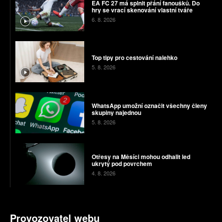
EA FC 27 má splnit přání fanoušků. Do
hry se vrací skenování vlastní tváře
6. 8. 2026
Top tipy pro cestování nalehko
5. 8. 2026
WhatsApp umožní označit všechny členy
skupiny najednou
5. 8. 2026
Otřesy na Měsíci mohou odhalit led
ukrytý pod povrchem
4. 8. 2026
Provozovatel webu