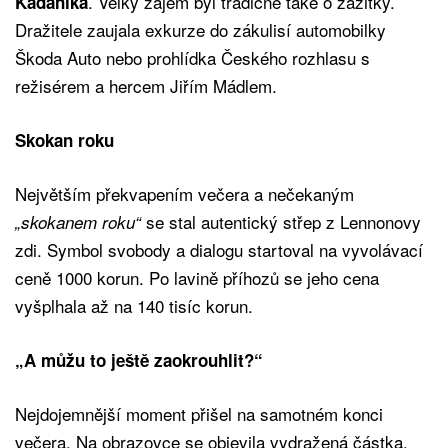
. Velký zájem byl tradičně také o zážitky.
Kadaníka
Dražitele zaujala exkurze do zákulisí automobilky
Škoda Auto nebo prohlídka Českého rozhlasu s
režisérem a hercem Jiřím Mádlem.
Skokan roku
Největším překvapením večera a nečekaným
se stal autentický střep z Lennonovy
„skokanem roku“
zdi. Symbol svobody a dialogu startoval na vyvolávací
ceně 1000 korun. Po lavině příhozů se jeho cena
vyšplhala až na 140 tisíc korun.
„A můžu to ještě zaokrouhlit?“
Nejdojemnější moment přišel na samotném konci
večera. Na obrazovce se objevila vydražená částka,