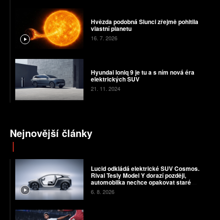
Hvězda podobná Slunci zřejmě pohltila
vlastní planetu
16. 7. 2026
Hyundai Ioniq 9 je tu a s ním nová éra
elektrických SUV
21. 11. 2024
Nejnovější články
Lucid odkládá elektrické SUV Cosmos.
Rival Tesly Model Y dorazí později,
automobilka nechce opakovat staré
chyby
6. 8. 2026