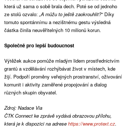
která už sama o sobě brala dech. Poté se od jednoho
ze stolů ozvalo:
Díky
„A můžu to ještě zaokrouhlit?“
tomuto spontánnímu a nezištnému gestu výsledná
částka činila neuvěřitelných 10 milionů korun.
Společně pro lepší budoucnost
Výtěžek aukce pomůže mladým lidem prostřednictvím
grantů a vzdělávání rozhýbávat život v místech, kde
žijí. Podpoří proměny veřejných prostranství, oživování
komunit i aktivity zaměřené propojování a dialog
různých skupin obyvatel.
Zdroj: Nadace Via
ČTK Connect ke zprávě vydává obrazovou přílohu,
která je k dispozici na adrese
https://www.protext.cz
.