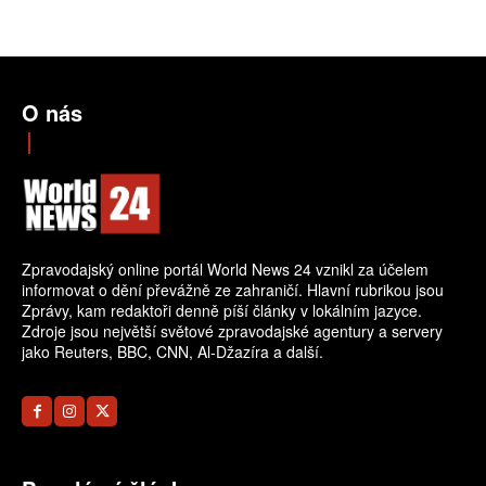
O nás
Zpravodajský online portál World News 24 vznikl za účelem
informovat o dění převážně ze zahraničí. Hlavní rubrikou jsou
Zprávy, kam redaktoři denně píší články v lokálním jazyce.
Zdroje jsou největší světové zpravodajské agentury a servery
jako Reuters, BBC, CNN, Al-Džazíra a další.