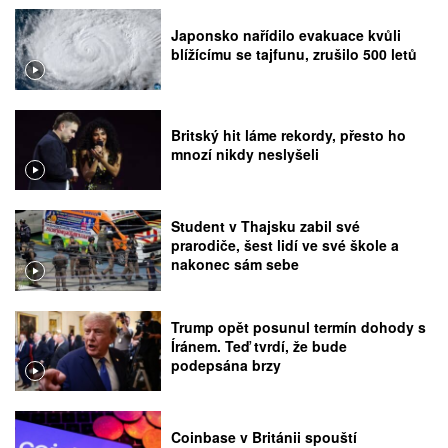
Japonsko nařídilo evakuace kvůli
blížícímu se tajfunu, zrušilo 500 letů
Britský hit láme rekordy, přesto ho
mnozí nikdy neslyšeli
Student v Thajsku zabil své
prarodiče, šest lidí ve své škole a
nakonec sám sebe
Trump opět posunul termín dohody s
Íránem. Teď tvrdí, že bude
podepsána brzy
Coinbase v Británii spouští