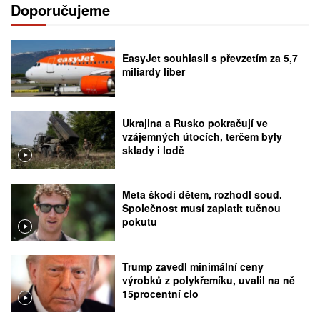
Doporučujeme
EasyJet souhlasil s převzetím za 5,7
miliardy liber
Ukrajina a Rusko pokračují ve
vzájemných útocích, terčem byly
sklady i lodě
Meta škodí dětem, rozhodl soud.
Společnost musí zaplatit tučnou
pokutu
Trump zavedl minimální ceny
výrobků z polykřemíku, uvalil na ně
15procentní clo