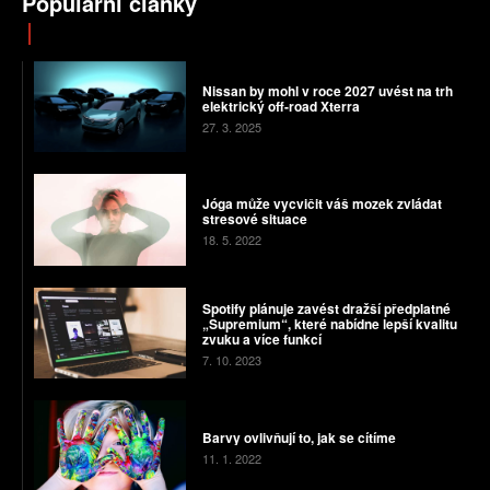
Populární články
Nissan by mohl v roce 2027 uvést na trh
elektrický off-road Xterra
27. 3. 2025
Jóga může vycvičit váš mozek zvládat
stresové situace
18. 5. 2022
Spotify plánuje zavést dražší předplatné
„Supremium“, které nabídne lepší kvalitu
zvuku a více funkcí
7. 10. 2023
Barvy ovlivňují to, jak se cítíme
11. 1. 2022