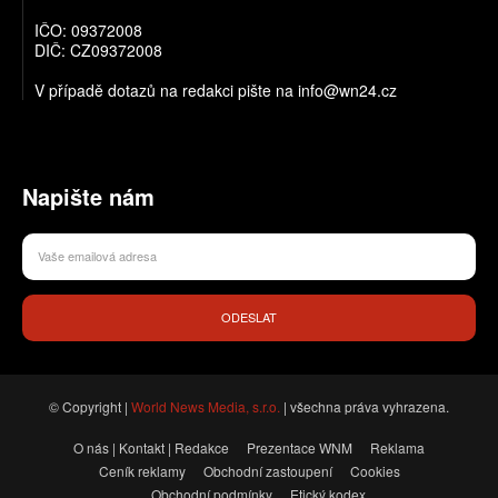
IČO: 09372008
DIČ: CZ09372008
V případě dotazů na redakci pište na info@wn24.cz
Napište nám
ODESLAT
© Copyright |
World News Media, s.r.o.
| všechna práva vyhrazena.
O nás | Kontakt | Redakce
Prezentace WNM
Reklama
Ceník reklamy
Obchodní zastoupení
Cookies
Obchodní podmínky
Etický kodex