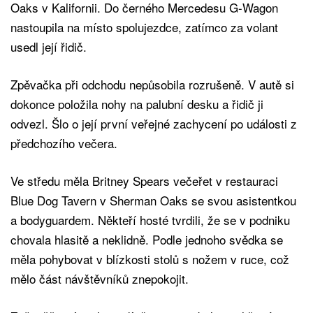
Oaks v Kalifornii. Do černého Mercedesu G-Wagon
nastoupila na místo spolujezdce, zatímco za volant
usedl její řidič.
Zpěvačka při odchodu nepůsobila rozrušeně. V autě si
dokonce položila nohy na palubní desku a řidič ji
odvezl. Šlo o její první veřejné zachycení po události z
předchozího večera.
Ve středu měla Britney Spears večeřet v restauraci
Blue Dog Tavern v Sherman Oaks se svou asistentkou
a bodyguardem. Někteří hosté tvrdili, že se v podniku
chovala hlasitě a neklidně. Podle jednoho svědka se
měla pohybovat v blízkosti stolů s nožem v ruce, což
mělo část návštěvníků znepokojit.