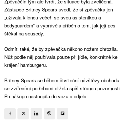
Zpěvaččin tým ale tvrdí, že situace byla zveličená.
Zástupce Britney Spears uvedl, že si zpěvačka jen
„užívala klidnou večeři se svou asistentkou a
bodyguardem“ a vyprávěla příběh o tom, jak její pes
štěkal na sousedy.
Odmítl také, že by zpěvačka někoho nožem ohrozila.
Nůž podle něj používala pouze při jídle, konkrétně ke
krájení hamburgeru.
Britney Spears se během čtvrteční návštěvy obchodu
se zvířecími potřebami držela spíš stranou pozornosti.
Po nákupu nastoupila do vozu a odjela.