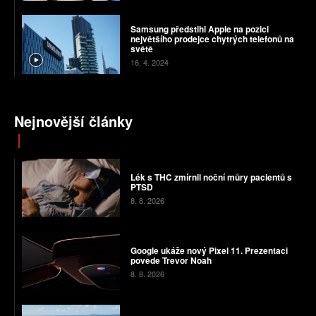
Samsung předstihl Apple na pozici
největšího prodejce chytrých telefonů na
světě
16. 4. 2024
Nejnovější články
Lék s THC zmírnil noční můry pacientů s
PTSD
8. 8. 2026
Google ukáže nový Pixel 11. Prezentaci
povede Trevor Noah
8. 8. 2026