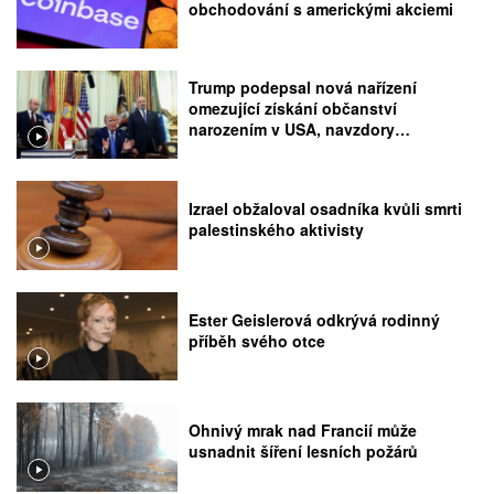
obchodování s americkými akciemi
Trump podepsal nová nařízení
omezující získání občanství
narozením v USA, navzdory
rozhodnutí Nejvyššího soudu
Izrael obžaloval osadníka kvůli smrti
palestinského aktivisty
Ester Geislerová odkrývá rodinný
příběh svého otce
Ohnivý mrak nad Francií může
usnadnit šíření lesních požárů