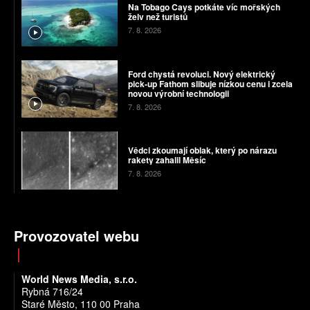
Na Tobago Cays potkáte víc mořských
želv než turistů
7. 8. 2026
Ford chystá revoluci. Nový elektrický
pick-up Fathom slibuje nízkou cenu i zcela
novou výrobní technologii
7. 8. 2026
Vědci zkoumají oblak, který po nárazu
rakety zahalil Měsíc
7. 8. 2026
Provozovatel webu
World News Media, s.r.o.
Rybná 716/24
Staré Město, 110 00 Praha