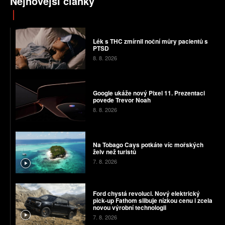
Nejnovější články
Lék s THC zmírnil noční můry pacientů s
PTSD
8. 8. 2026
Google ukáže nový Pixel 11. Prezentaci
povede Trevor Noah
8. 8. 2026
Na Tobago Cays potkáte víc mořských
želv než turistů
7. 8. 2026
Ford chystá revoluci. Nový elektrický
pick-up Fathom slibuje nízkou cenu i zcela
novou výrobní technologii
7. 8. 2026