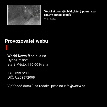
Vědci zkoumají oblak, který po nárazu
rakety zahalil Měsíc
7. 8. 2026
Provozovatel webu
World News Media, s.r.o.
Rybná 716/24
Staré Město, 110 00 Praha
IČO: 09372008
DIČ: CZ09372008
V případě dotazů na redakci pište na info@wn24.cz