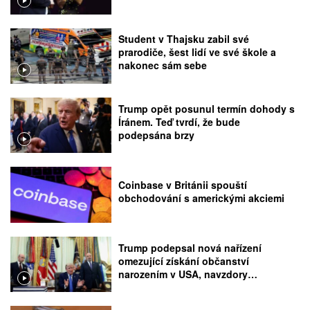
Student v Thajsku zabil své
prarodiče, šest lidí ve své škole a
nakonec sám sebe
Trump opět posunul termín dohody s
Íránem. Teď tvrdí, že bude
podepsána brzy
Coinbase v Británii spouští
obchodování s americkými akciemi
Trump podepsal nová nařízení
omezující získání občanství
narozením v USA, navzdory
rozhodnutí Nejvyššího soudu