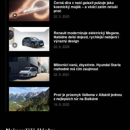
Černá díra v naší galaxii pulzuje jako
kosmický maják – a vědci zatím netuší
proč
22. 2. 2025
Renault modernizuje elektrický Megane.
Nabídne delší dojezd, rychlejší nabíjení i
výrazný design
22. 6. 2026
Milovníci vanů, zbystřete. Hyundai Staria
rozhodně má čím zaujmout
22. 9. 2021
Proč je průsmyk Valbona v Albánii jednou
z nejlepších túr na Balkáně
16. 8. 2022