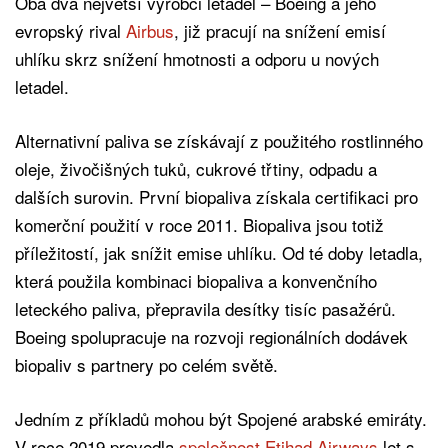
Oba dva největší výrobci letadel – Boeing a jeho
evropský rival
Airbus
, již pracují na snížení emisí
uhlíku skrz snížení hmotnosti a odporu u nových
letadel.
Alternativní paliva se získávají z použitého rostlinného
oleje, živočišných tuků, cukrové třtiny, odpadu a
dalších surovin. První biopaliva získala certifikaci pro
komerční použití v roce 2011. Biopaliva jsou totiž
příležitostí, jak snížit emise uhlíku. Od té doby letadla,
která použila kombinaci biopaliva a konvenčního
leteckého paliva, přepravila desítky tisíc pasažérů.
Boeing spolupracuje na rozvoji regionálních dodávek
biopaliv s partnery po celém světě.
Jedním z příkladů mohou být Spojené arabské emiráty.
V roce 2019 provedla
společnost Etihad Airways
let s