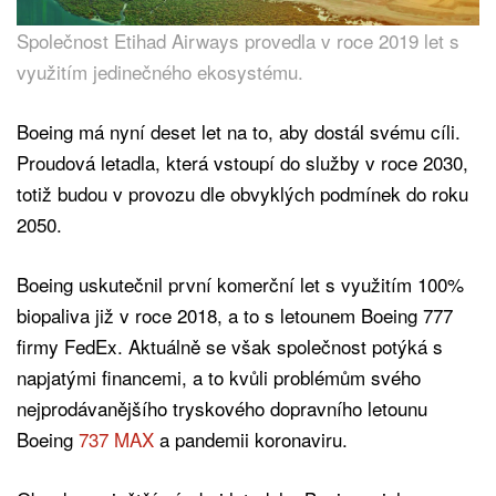
Společnost Etihad Airways provedla v roce 2019 let s
využitím jedinečného ekosystému.
Boeing má nyní deset let na to, aby dostál svému cíli.
Proudová letadla, která vstoupí do služby v roce 2030,
totiž budou v provozu dle obvyklých podmínek do roku
2050.
Boeing uskutečnil první komerční let s využitím 100%
biopaliva již v roce 2018, a to s letounem Boeing 777
firmy FedEx. Aktuálně se však společnost potýká s
napjatými financemi, a to kvůli problémům svého
nejprodávanějšího tryskového dopravního letounu
Boeing
737 MAX
a pandemii koronaviru.