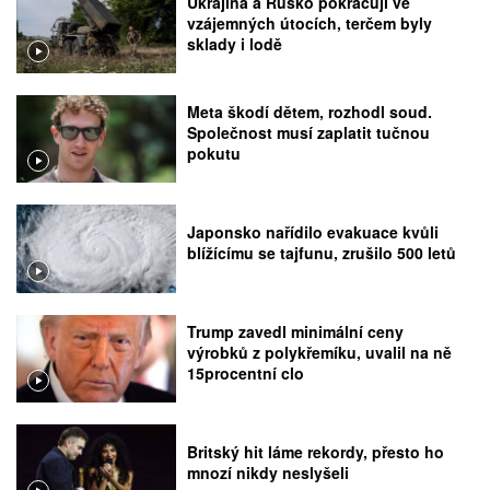
Ukrajina a Rusko pokračují ve
vzájemných útocích, terčem byly
sklady i lodě
Meta škodí dětem, rozhodl soud.
Společnost musí zaplatit tučnou
pokutu
Japonsko nařídilo evakuace kvůli
blížícímu se tajfunu, zrušilo 500 letů
Trump zavedl minimální ceny
výrobků z polykřemíku, uvalil na ně
15procentní clo
Britský hit láme rekordy, přesto ho
mnozí nikdy neslyšeli