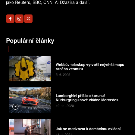
jako Reuters, BBC, CNN, Al-Džazíra a další.
Populární články
Webbův teleskop vytvořil největší mapu
raného vesmíru
5. 6. 2025
Lamborghini přišlo o korunu!
Nürburgringu nově vládne Mercedes
19. 11. 2020
Jak se motivovat k domácímu cvičení
11. 1. 2021