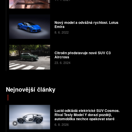
Nový model a odvážná rychlost. Lotus
Emira
8. 6. 2022
Citroën představuje nové SUV C3
Aircross
23. 6. 2024
Nejnovější články
Lucid odkládá elektrické SUV Cosmos.
Rival Tesly Model Y dorazí později,
automobilka nechce opakovat staré
chyby
6. 8. 2026