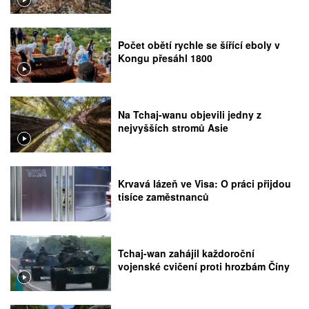
Počet obětí rychle se šířící eboly v
Kongu přesáhl 1800
Na Tchaj-wanu objevili jedny z
nejvyšších stromů Asie
Krvavá lázeň ve Visa: O práci přijdou
tisíce zaměstnanců
Tchaj-wan zahájil každoroční
vojenské cvičení proti hrozbám Číny