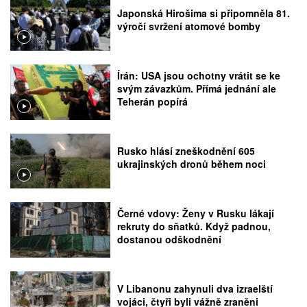
Japonská Hirošima si připomněla 81.
výročí svržení atomové bomby
Írán: USA jsou ochotny vrátit se ke
svým závazkům. Přímá jednání ale
Teherán popírá
Rusko hlásí zneškodnění 605
ukrajinských dronů během noci
Černé vdovy: Ženy v Rusku lákají
rekruty do sňatků. Když padnou,
dostanou odškodnění
V Libanonu zahynuli dva izraelští
vojáci, čtyři byli vážně zraněni