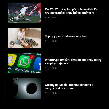
EA FC 27 má splnit přání fanoušků. Do
hry se vrací skenování vlastní tváře
6. 8. 2026
Top tipy pro cestování nalehko
5. 8. 2026
WhatsApp umožní označit všechny členy
skupiny najednou
5. 8. 2026
Otřesy na Měsíci mohou odhalit led
ukrytý pod povrchem
4. 8. 2026