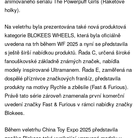
animovaného seriálu The Powerpuff Girls (Raketové
holky).
Na veletrhu byla prezentována také nová produktová
kategorie BLOKEES WHEELS, která byla oficiálně
uvedena na trh během WF 2025 a nyní se představila
s ještě širší nabídkou produktů. Řada C, určená široké
fanouškovské základně známých značek, nabídla
modely inspirované Ultramanem. Řada E, zaměřená na
dospělé příznivce značkových franšíz, představila
produkty na motivy Rychle a zběsile (Fast & Furious).
Právě tato série zároveň znamenala první komerční
uvedení značky Fast & Furious v rámci nabídky značky
Blokees.
Během veletrhu China Toy Expo 2025 představila
značka Blokees také vynikající upravené modely v