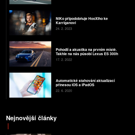
NiKo připodobňuje HooXiho ke
Karriganovi
24. 2. 2023
Pohodlí a akustika na prvním místě.
Takhle na nás působí Lexus ES 300h
17. 2. 2022
Automatické stahování aktualizací
přinesou iOS a iPadOS
22. 6. 2020
Nejnovější články