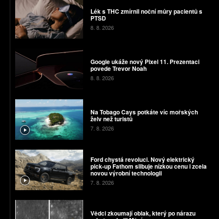
Lék s THC zmírnil noční můry pacientů s
PTSD
8. 8. 2026
Google ukáže nový Pixel 11. Prezentaci
povede Trevor Noah
8. 8. 2026
Na Tobago Cays potkáte víc mořských
želv než turistů
7. 8. 2026
Ford chystá revoluci. Nový elektrický
pick-up Fathom slibuje nízkou cenu i zcela
novou výrobní technologii
7. 8. 2026
Vědci zkoumají oblak, který po nárazu