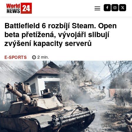
Battlefield 6 rozbíjí Steam. Open
beta přetížená, vývojáři slibují
zvýšení kapacity serverů
2
min.
E-SPORTS