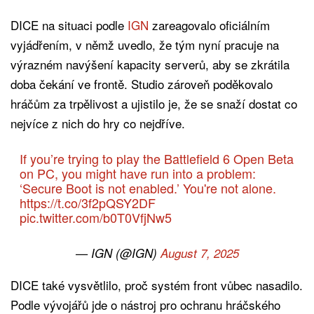
DICE na situaci podle
IGN
zareagovalo oficiálním
vyjádřením, v němž uvedlo, že tým nyní pracuje na
výrazném navýšení kapacity serverů, aby se zkrátila
doba čekání ve frontě. Studio zároveň poděkovalo
hráčům za trpělivost a ujistilo je, že se snaží dostat co
nejvíce z nich do hry co nejdříve.
If you’re trying to play the Battlefield 6 Open Beta
on PC, you might have run into a problem:
‘Secure Boot is not enabled.’ You're not alone.
https://t.co/3f2pQSY2DF
pic.twitter.com/b0T0VfjNw5
— IGN (@IGN)
August 7, 2025
DICE také vysvětlilo, proč systém front vůbec nasadilo.
Podle vývojářů jde o nástroj pro ochranu hráčského