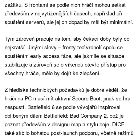
zážitku. S frontami se podle nich hráči mohou setkat
především v nejvytíženějších časech, například při
spuštění serverů, ale jejich dopad by měl být minimální.
Tým zároveň pracuje na tom, aby čekací doby byly co
nejkratší. Jinými slovy – fronty teď vrcholí spolu se
spuštěním early access fáze, ale jakmile se situace
stabilizuje a zároveň se o víkendu otevře přístup pro
všechny hráče, mělo by dojít ke zlepšení.
Z hlediska technických požadavků je dobré vědět, že
hráči na PC musí mít aktivní Secure Boot, jinak se hra
nespustí. Battlefield 6 se podle vývojářů inspiroval
oblíbeným dílem Battlefield: Bad Company 2, což je
poznat především v designu map a stylu boje. DICE
také slíbilo bohatou post-launch podporu, včetně režimů