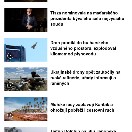
Tisza nominovala na maďarského
prezidenta bývalého šéfa nejvyššího
soudu
Dron pronikl do bulharského
vzdušného prostoru, explodoval
kilometr od plynovodu
Ukrajinské drony opět zaútočily na
ruské rafinérie, úřady informují o
raněných
Mořské řasy zaplavují Karibik a
ohrožují pobřeží i cestovní ruch
Tajfun Dolphin na jihu Japonska