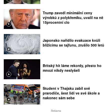
Trump zavedl minimální ceny
výrobků z polykřemíku, uvalil na ně
15procentní clo
Japonsko nařídilo evakuace kvůli
blížícímu se tajfunu, zrušilo 500 letů
Britský hit láme rekordy, přesto ho
mnozí nikdy neslyšeli
Student v Thajsku zabil své
prarodiče, šest lidí ve své škole a
nakonec sám sebe
Reklama