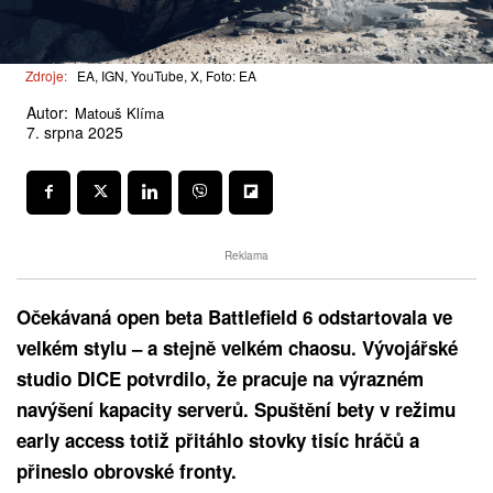
Zdroje:
EA, IGN, YouTube, X, Foto: EA
Autor:
Matouš Klíma
7. srpna 2025
Reklama
Očekávaná open beta Battlefield 6 odstartovala ve
velkém stylu – a stejně velkém chaosu. Vývojářské
studio DICE potvrdilo, že pracuje na výrazném
navýšení kapacity serverů. Spuštění bety v režimu
early access totiž přitáhlo stovky tisíc hráčů a
přineslo obrovské fronty.