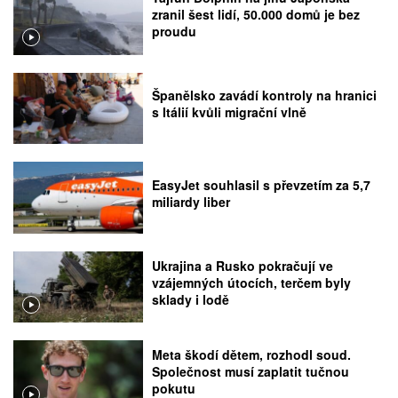
zranil šest lidí, 50.000 domů je bez
proudu
Španělsko zavádí kontroly na hranici
s Itálií kvůli migrační vlně
EasyJet souhlasil s převzetím za 5,7
miliardy liber
Ukrajina a Rusko pokračují ve
vzájemných útocích, terčem byly
sklady i lodě
Meta škodí dětem, rozhodl soud.
Společnost musí zaplatit tučnou
pokutu