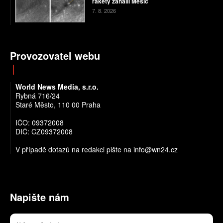
rakety zahalil Měsíc
7. 8. 2026
Provozovatel webu
World News Media, s.r.o.
Rybná 716/24
Staré Město, 110 00 Praha
IČO: 09372008
DIČ: CZ09372008
V případě dotazů na redakci pište na info@wn24.cz
Napište nám