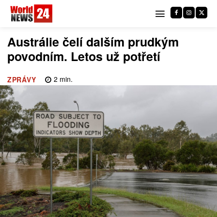
Austrálie čelí dalším prudkým
povodním. Letos už potřetí
2
min.
ZPRÁVY