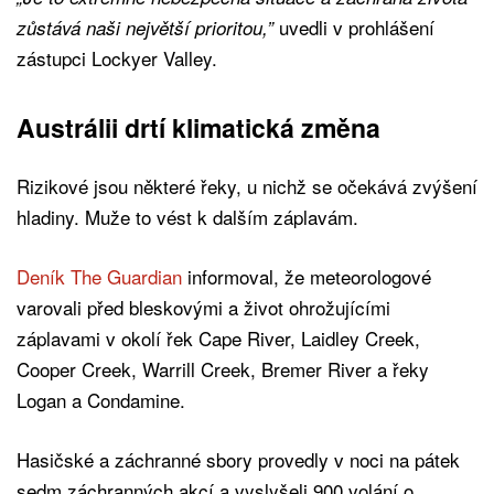
uvedli v prohlášení
zůstává naši největší prioritou,”
zástupci Lockyer Valley.
Austrálii drtí klimatická změna
Rizikové jsou některé řeky, u nichž se očekává zvýšení
hladiny. Muže to vést k dalším záplavám.
Deník The Guardian
informoval, že meteorologové
varovali před bleskovými a život ohrožujícími
záplavami v okolí řek Cape River, Laidley Creek,
Cooper Creek, Warrill Creek, Bremer River a řeky
Logan a Condamine.
Hasičské a záchranné sbory provedly v noci na pátek
sedm záchranných akcí a vyslyšeli 900 volání o