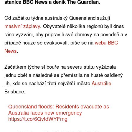
stanice BBC News a deník The Guardian.
Od začátku týdne australský Queensland sužují
masivní záplavy
. Obyvatelé několika regionů byli dnes
ráno vyzváni, aby připravili své domovy na povodně a v
případě nouze se evakuovali, píše se na
webu BBC
News
.
Začátkem týdne si bouře na severu státu vyžádala
jednu oběť a následně se přemístila na hustě osídlený
jih, kde se nachází třetí největší město
Austrálie
Brisbane.
Queensland floods: Residents evacuate as
Australia faces new emergency
https://t.co/6QvtdWYFmg