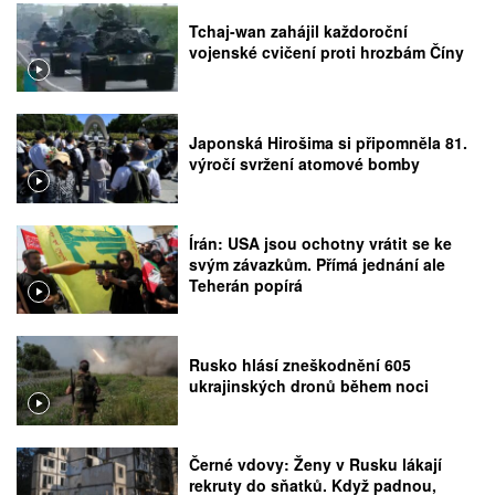
Tchaj-wan zahájil každoroční
vojenské cvičení proti hrozbám Číny
Japonská Hirošima si připomněla 81.
výročí svržení atomové bomby
Írán: USA jsou ochotny vrátit se ke
svým závazkům. Přímá jednání ale
Teherán popírá
Rusko hlásí zneškodnění 605
ukrajinských dronů během noci
Černé vdovy: Ženy v Rusku lákají
rekruty do sňatků. Když padnou,