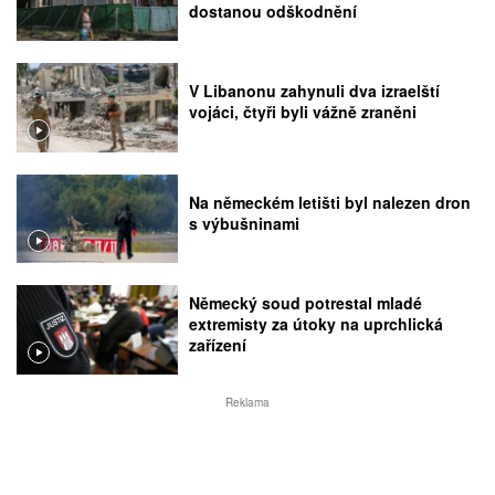
dostanou odškodnění
V Libanonu zahynuli dva izraelští
vojáci, čtyři byli vážně zraněni
Na německém letišti byl nalezen dron
s výbušninami
Německý soud potrestal mladé
extremisty za útoky na uprchlická
zařízení
Reklama