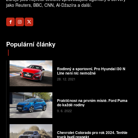
jako Reuters, BBC, CNN, Al-Džazíra a další.
Populární články
Rodinný a sportovní. Pro Hyundai i30 N
Line není nic nemožné
28. 12. 2021
Praktičnost na prvním místě. Ford Puma
do každé rodiny
9. 6. 2022
Chevrolet Colorado pro rok 2024. Tenhle
truck budí respekt