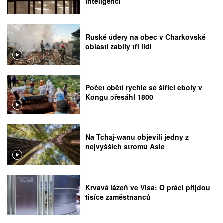
inteligencí
Ruské údery na obec v Charkovské
oblasti zabily tři lidi
Počet obětí rychle se šířící eboly v
Kongu přesáhl 1800
Na Tchaj-wanu objevili jedny z
nejvyšších stromů Asie
Krvavá lázeň ve Visa: O práci přijdou
tisíce zaměstnanců