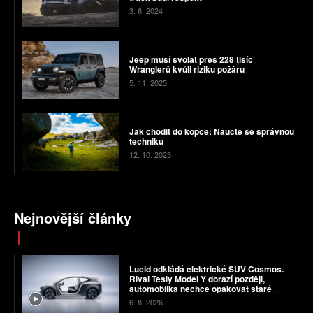
3. 6. 2024
Jeep musí svolat přes 228 tisíc
Wranglerů kvůli riziku požáru
5. 11. 2025
Jak chodit do kopce: Naučte se správnou
techniku
12. 10. 2023
Nejnovější články
Lucid odkládá elektrické SUV Cosmos.
Rival Tesly Model Y dorazí později,
automobilka nechce opakovat staré
chyby
6. 8. 2026