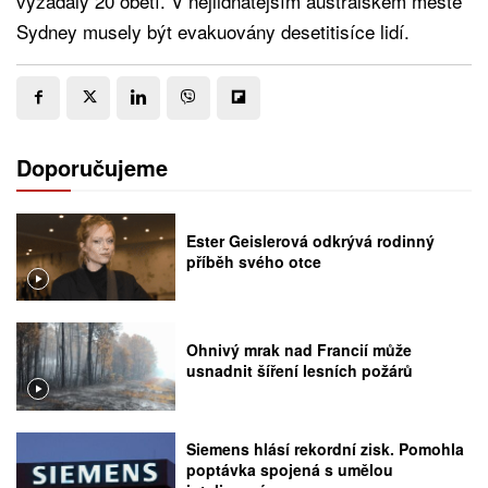
vyžádaly 20 obětí. V nejlidnatějším australském městě
Sydney musely být evakuovány desetitisíce lidí.
Doporučujeme
Ester Geislerová odkrývá rodinný
příběh svého otce
Ohnivý mrak nad Francií může
usnadnit šíření lesních požárů
Siemens hlásí rekordní zisk. Pomohla
poptávka spojená s umělou