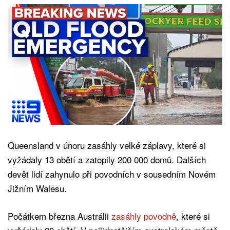
Queensland v únoru zasáhly velké záplavy, které si
vyžádaly 13 obětí a zatopily 200 000 domů. Dalších
devět lidí zahynulo při povodních v sousedním Novém
Jižním Walesu.
Počátkem března Austrálii
zasáhly povodně
, které si