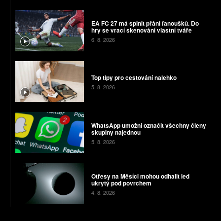
EA FC 27 má splnit přání fanoušků. Do
hry se vrací skenování vlastní tváře
6. 8. 2026
Top tipy pro cestování nalehko
5. 8. 2026
WhatsApp umožní označit všechny členy
skupiny najednou
5. 8. 2026
Otřesy na Měsíci mohou odhalit led
ukrytý pod povrchem
4. 8. 2026