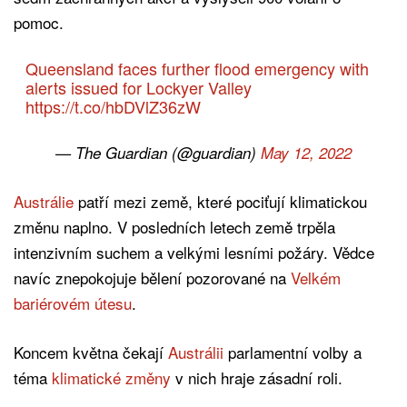
pomoc.
Queensland faces further flood emergency with
alerts issued for Lockyer Valley
https://t.co/hbDVlZ36zW
— The Guardian (@guardian)
May 12, 2022
Austrálie
patří mezi země, které pociťují klimatickou
změnu naplno. V posledních letech země trpěla
intenzivním suchem a velkými lesními požáry. Vědce
navíc znepokojuje bělení pozorované na
Velkém
bariérovém útesu
.
Koncem května čekají
Austrálii
parlamentní volby a
téma
klimatické změny
v nich hraje zásadní roli.