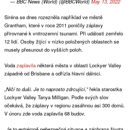
— BBC News (World) (@BBCWorld)
May 13, 2022
Siréna se dnes rozezněla například ve městě
Grantham, které v roce 2011 poničily záplavy
přirovnané k vnitrozemní tsunami. Při události zemřelo
12 lidí. Osoby žijící v nízko položených oblastech se
musely přesunout do vyšších poloh.
Voda
zaplavila
některá města v oblasti Lockyer Valley
západně od Brisbane a odřízla hlavní dálnici.
řekla starostka
„Ničí to duši. Je to naprosto zdrcující,”
Lockyer Valley Tanya Milligan. Podle svých slov
očekává, že záplavy v regionu zasáhnou asi 300 domů.
V únoru zde voda zaplavila 68 budov.
„Je to extrémně nebezpečná situace a záchrana života