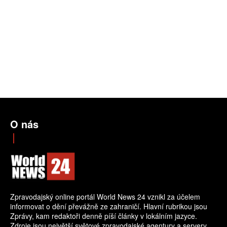
O nás
Zpravodajský online portál World News 24 vznikl za účelem
informovat o dění převážně ze zahraničí. Hlavní rubrikou jsou
Zprávy, kam redaktoři denně píší články v lokálním jazyce.
Zdroje jsou největší světové zpravodajské agentury a servery