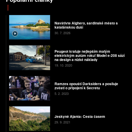
Navštivte Alghero, sardinské město s
katalánskou duší
30. 7. 2026
Peugeot kraluje nejlepším malým
elektrickým autům roku! Model e-208 sází
na design a nízké náklady
19. 10. 2020
Ramzes opouští Darksiders a posiluje
zvěsti o připojení k Secretu
5. 2. 2023
Jeskyně Ajanta: Cesta časem
29. 9. 2021