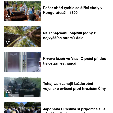
Počet obětí rychle se šířící eboly v
Kongu přesáhl 1800
Na Tchaj-wanu objevili jedny z
nejvyšších stromů Asie
Krvavá lázeň ve Visa: O práci přijdou
tisíce zaměstnanců
Tchaj-wan zahájil každoroční
vojenské cvičení proti hrozbám Číny
Japonská Hirošima si připomněla 81.