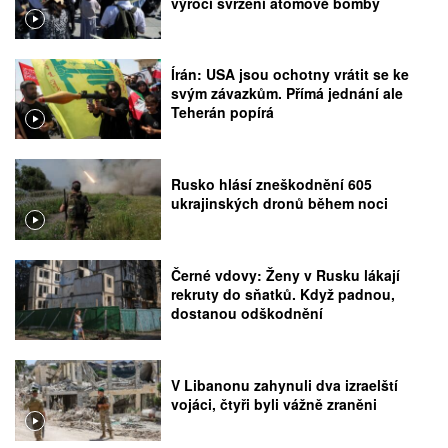
výročí svržení atomové bomby
Írán: USA jsou ochotny vrátit se ke
svým závazkům. Přímá jednání ale
Teherán popírá
Rusko hlásí zneškodnění 605
ukrajinských dronů během noci
Černé vdovy: Ženy v Rusku lákají
rekruty do sňatků. Když padnou,
dostanou odškodnění
V Libanonu zahynuli dva izraelští
vojáci, čtyři byli vážně zraněni