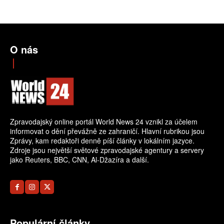
O nás
Zpravodajský online portál World News 24 vznikl za účelem
informovat o dění převážně ze zahraničí. Hlavní rubrikou jsou
Zprávy, kam redaktoři denně píší články v lokálním jazyce.
Zdroje jsou největší světové zpravodajské agentury a servery
jako Reuters, BBC, CNN, Al-Džazíra a další.
Populární články