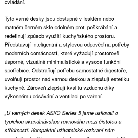
ovládání.
Tyto varné desky jsou dostupné v lesklém nebo
matném černém skle odolném proti poškrábání a
redefinují způsob využití kuchyňského prostoru.
Představují inteligentní a stylovou odpověď na potřeby
moderních domácností, které vyžadují prostorově
úsporné, vizuálně minimalistické a vysoce funkční
spotřebiče. Odstraňují potřebu samostatné digestoře,
uvolňují prostor nad varnou deskou a zlepšují estetiku
kuchyně. Zároveň zlepšují kvalitu vzduchu díky
výkonnému odsávání a ventilaci po vaření.
„U varných desek ASKO Series 5 jsme usilovali o
typickou skandinávskou rovnováhu mezi čistotou a
střídmostí. Kompaktní uživatelské rozhraní nám