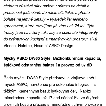
efektem zůstává díky našemu důrazu na detail a
preciznost jedinečné. Je minimalistické, a přesto
bohaté na jemné detaily – výsledek řemeslného
zpracování, které rozvíjíme již více než 75 let. Tyto
trouby jsou navrženy tak, aby se dokonale integrovaly
říká
do prémiových kuchyní a interiérových prostor,“
Vincent Hofstee, Head of ASKO Design.
Myčky ASKO DW60 Style: Bezkonkurenční kapacita,
špičkové odstranění bakterií a provoz od 37 dB
Řada myček DW60 Style představuje vlajkovou sérii
myček ASKO, navrženou pro dokonalou integraci i s
těžkými kamennými bezúchytkovými čely. Nabízí
mimořádnou kapacitu až 17 sad nádobí EU ve čtyřech
úrovních košů a pracuje s mimořádně tichým provozem