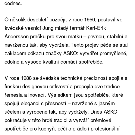
dodnes.
O několik desetiletí později, v roce 1950, postavil ve
švédské vesnici Jung mladý farmář Karl-Erik
Andersson pračku pro svou matku – pevnou, stabilní a
navrženou tak, aby vydržela. Tento projev péče se stal
základem odkazu značky ASKO: vytvářet promyšlené,
odolné a vysoce kvalitní domácí spotřebiče.
V roce 1988 se švédská technická preciznost spojila s
finskou designovou citlivostí a propojila dvě tradice
řemesla a inovací. Výsledkem jsou spotřebiče, které
spojují eleganci s přesností – navržené s jasným
účelem a vyrobené tak, aby vydržely. Dnes ASKO
pokračuje v této hrdé tradici a vytváří prémiové
spotřebiče pro kuchyň, péči o prádlo i profesionální