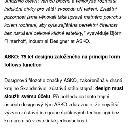
umožnilo otevřít varnou plochu a velkoryse rozmístit
indukční cívky pro větší svobodu při vaření. Zvláštní
pozornost jsme věnovali také úpravě matného povrchu
kolem rozhraní, aby byla zajištěna perfektní čitelnost
vysvětluje Björn
bez narušení celkové klidné estetiky,“
Flinterhoff, Industrial Designer at ASKO.
ASKO: 75 let designu založeného na principu form
follows function
Designová filozofie značky ASKO, zakořeněná v drsné
krajině Skandinávie, zůstává stále stejná:
design musí
. Při pohledu na tento trojitý
sloužit svému účelu
úspěch designový tým ASKO zdůrazňuje, že největší
výzvou zůstává integrace špičkových technologií bez
kompromisů v estetické jednoduchosti.