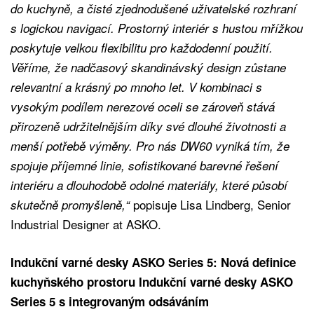
do kuchyně, a čisté zjednodušené uživatelské rozhraní
s logickou navigací. Prostorný interiér s hustou mřížkou
poskytuje velkou flexibilitu pro každodenní použití.
Věříme, že nadčasový skandinávský design zůstane
relevantní a krásný po mnoho let. V kombinaci s
vysokým podílem nerezové oceli se zároveň stává
přirozeně udržitelnějším díky své dlouhé životnosti a
menší potřebě výměny. Pro nás DW60 vyniká tím, že
spojuje příjemné linie, sofistikované barevné řešení
interiéru a dlouhodobě odolné materiály, které působí
popisuje Lisa Lindberg, Senior
skutečně promyšleně,“
Industrial Designer at ASKO.
Indukční varné desky ASKO Series 5: Nová definice
kuchyňského prostoru Indukční varné desky ASKO
Series 5 s integrovaným odsáváním