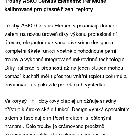
Trouby ASKO Celsius Elements: Perfektně
kalibrované pro přesné řízení teploty
Trouby ASKO Celsius Elements posouvají domácí
vaření na novou úroveň díky výkonu profesionální
úrovně, elegantnímu skandinávskému designu a
kompletní škále funkcí včetně plnohodnotné parní
trouby a výkonné integrované mikrovlnné technologie.
Díky kalibraci s přesností až na jeden stupeň mohou
domácí kuchaři měřit přesnou vnitřní teplotu pokrmů a
dosahovat tak pokaždé perfektních výsledků.
Velkorysý TFT dotykový displej umožňuje snadný
přístup k široké škále funkcí. Design vyniká speciálním
sklem s fascinujícím Pearl efektem a leštěnými
hranami. Čelo trouby je orámováno precizně
frézovanými profily, které plynule navazují na