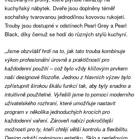
kuchyňský nábytek. Dveře jsou doplněny téměř
sochařsky tvarovanou jednodílnou kovovou rukojetí.
Trouby jsou dostupné v odstínech Pearl Grey a Pearl
Black, díky čemuž se hodí do různých stylů kuchyní.
„Jsme obzvlášť hrdí na to, jak tato trouba kombinuje
výkon profesionální úrovně s praktičností pro
každodenní použití – což bylo vždy klíčovým prvkem
naší designové filozofie. Jednou z hlavních výzev bylo
zpřístupnit širokou škálu funkcí tak, aby byly snadno a
intuitivně použitelné. Vyřešili jsme to pomocí moderního
uživatelského rozhraní, které umožňuje nastavit
program v několika jednoduchých krocích pro
každodenní vaření. Zároveň nabízí pokročilejší
možnosti pro ty, kteří chtějí větší kontrolu a flexibilitu.
Design odráží prémiovou estetiku. Sklo s perleťovým