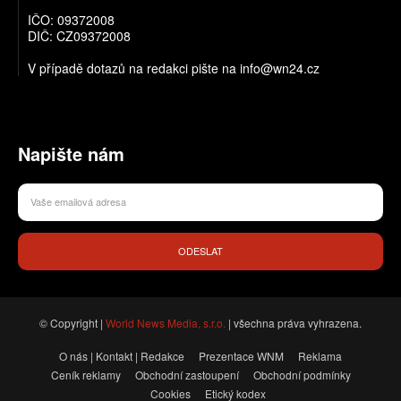
IČO: 09372008
DIČ: CZ09372008
V případě dotazů na redakci pište na info@wn24.cz
Napište nám
ODESLAT
© Copyright |
World News Media, s.r.o.
| všechna práva vyhrazena.
O nás | Kontakt | Redakce
Prezentace WNM
Reklama
Ceník reklamy
Obchodní zastoupení
Obchodní podmínky
Cookies
Etický kodex