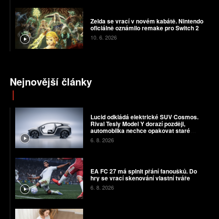
Zelda se vrací v novém kabátě. Nintendo
oficiálně oznámilo remake pro Switch 2
10. 6. 2026
Nejnovější články
Lucid odkládá elektrické SUV Cosmos.
Rival Tesly Model Y dorazí později,
automobilka nechce opakovat staré
chyby
6. 8. 2026
EA FC 27 má splnit přání fanoušků. Do
hry se vrací skenování vlastní tváře
6. 8. 2026