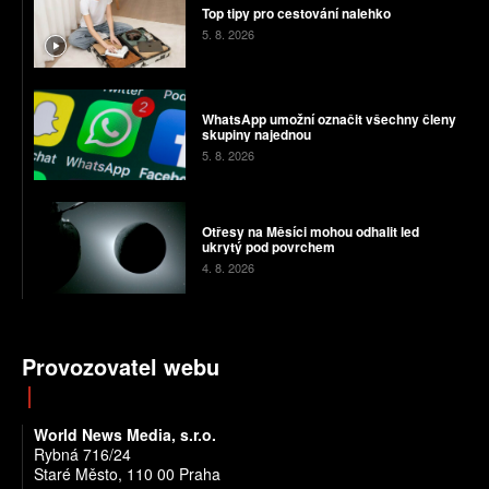
Top tipy pro cestování nalehko
5. 8. 2026
WhatsApp umožní označit všechny členy
skupiny najednou
5. 8. 2026
Otřesy na Měsíci mohou odhalit led
ukrytý pod povrchem
4. 8. 2026
Provozovatel webu
World News Media, s.r.o.
Rybná 716/24
Staré Město, 110 00 Praha