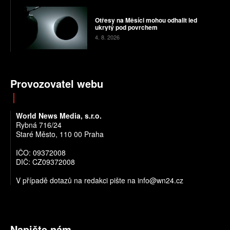
Otřesy na Měsíci mohou odhalit led
ukrytý pod povrchem
4. 8. 2026
Provozovatel webu
World News Media, s.r.o.
Rybná 716/24
Staré Město, 110 00 Praha
IČO: 09372008
DIČ: CZ09372008
V případě dotazů na redakci pište na info@wn24.cz
Napište nám