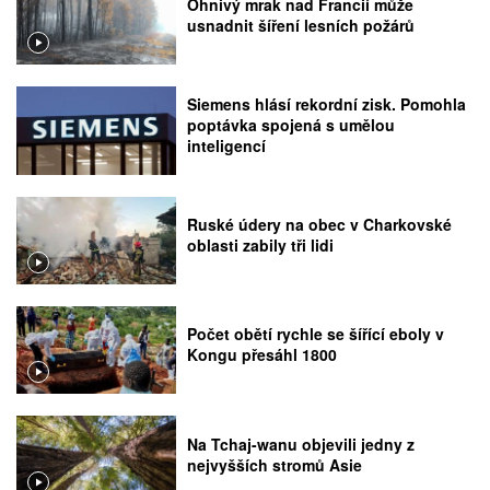
Ohnivý mrak nad Francií může
usnadnit šíření lesních požárů
Siemens hlásí rekordní zisk. Pomohla
poptávka spojená s umělou
inteligencí
Ruské údery na obec v Charkovské
oblasti zabily tři lidi
Počet obětí rychle se šířící eboly v
Kongu přesáhl 1800
Na Tchaj-wanu objevili jedny z
nejvyšších stromů Asie