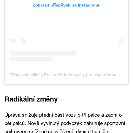
Zobrazit příspěvek na Instagramu
P
říspěvek sdílený Roush Performance (@roushperformance)
Radikální změny
Úprava snižuje přední část vozu o tři palce a zadní o
pět palců. Nově vyvinutý podvozek zahrnuje sportovní
coil-overy, snížené čepy řízení, dvojité tlumiče,