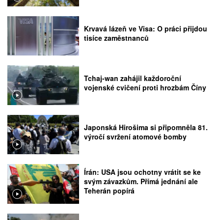
Krvavá lázeň ve Visa: O práci přijdou
tisíce zaměstnanců
Tchaj-wan zahájil každoroční
vojenské cvičení proti hrozbám Číny
Japonská Hirošima si připomněla 81.
výročí svržení atomové bomby
Írán: USA jsou ochotny vrátit se ke
svým závazkům. Přímá jednání ale
Teherán popírá