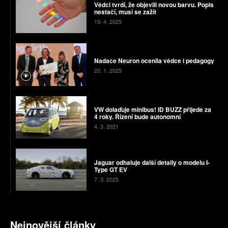
Vědci tvrdí, že objevili novou barvu. Popis
nestačí, musí se zažít
19. 4. 2025
Nadace Neuron ocenila vědce i pedagogy
20. 1. 2025
VW dolaďuje minibus! ID BUZZ přijede za
4 roky. Řízení bude autonomní
4. 3. 2021
Jaguar odhaluje další detaily o modelu I-
Type GT EV
7. 3. 2025
Nejnovější články