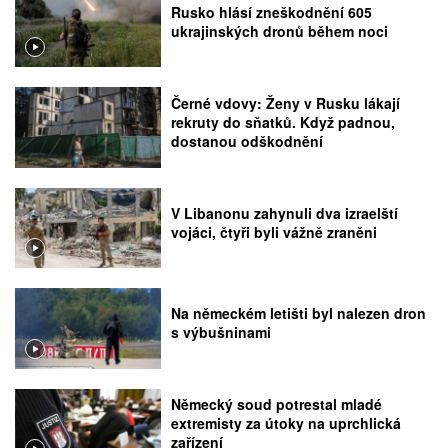
Rusko hlásí zneškodnění 605
ukrajinských dronů během noci
Černé vdovy: Ženy v Rusku lákají
rekruty do sňatků. Když padnou,
dostanou odškodnění
V Libanonu zahynuli dva izraelští
vojáci, čtyři byli vážně zraněni
Na německém letišti byl nalezen dron
s výbušninami
Německý soud potrestal mladé
extremisty za útoky na uprchlická
zařízení