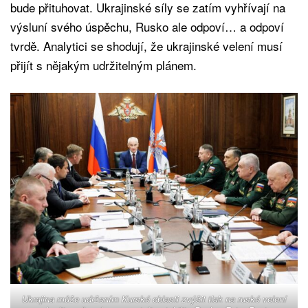
bude přituhovat. Ukrajinské síly se zatím vyhřívají na
výsluní svého úspěchu, Rusko ale odpoví… a odpoví
tvrdě. Analytici se shodují, že ukrajinské velení musí
přijít s nějakým udržitelným plánem.
Ukrajina může udržením Kurské oblasti zvýšit tlak na ruské velení