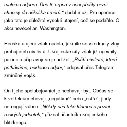
malému odporu. Dne 6. srpna v noci přešly první
dodal muž. Pro operace
skupiny do několika směrů,“
jako tato je důležité vysoké utajení, což se podařilo. O
akci nevěděl ani Washington.
Rouška utajení však opadla, jakmile se vzedmuly vlny
prchajících civilistů. Ukrajinské síly však již upevnily
pozice a připravují se je udržet.
„Ruští civilisté, které
odepsal přes Telegram
potkáváme, nekladou odpor,“
zmíněný voják.
On i jeho spolubojovníci je nechávají být. Občas se
k vetřelcům chovají „negativně“ nebo „ostře“, jindy
nereagují vůbec.
„Někdy nás také klamou o pozici
přiznal účastník ukrajinského
ruských jednotek,“
blitzkriegu.