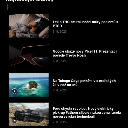
Lék s THC zmírnil noční můry pacientů s
PTSD
8. 8. 2026
Google ukáže nový Pixel 11. Prezentaci
povede Trevor Noah
8. 8. 2026
Na Tobago Cays potkáte víc mořských
želv než turistů
7. 8. 2026
Ford chystá revoluci. Nový elektrický
pick-up Fathom slibuje nízkou cenu i zcela
novou výrobní technologii
7. 8. 2026