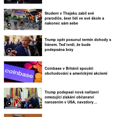
Student v Thajsku zabil své
prarodiče, šest lidí ve své škole a
nakonec sám sebe
Trump opět posunul termín dohody s
Íránem. Teď tvrdí, že bude
podepsána brzy
Coinbase v Británii spouští
obchodování s americkými akciemi
Trump podepsal nová nařízení
omezující získání občanství
narozením v USA, navzdory
rozhodnutí Nejvyššího soudu