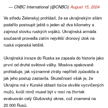
— CNBC International (@CNBCi)
August 15, 2024
Ve středu Zelenskyj prohlásil, že se ukrajinským silám
podařilo postoupit ještě o jeden až dva kilometry a
zajmout stovku ruských vojáků. Ukrajinská armáda
současně provedla zatím největší dronový útok na
ruská vojenská letiště.
Ukrajinská invaze do Ruska se zapsala do historie jako
první od druhé světové války. Moskva opakovaně
prohlašuje, jak významné ztráty nepříteli způsobila a
jak jeho postup zastavila. Skutečností však je, že
Ukrajina má v Kurské oblasti tisíce skvěle vycvičených
mužů, kvůli nimž musel být v noci na čtvrtek
evakuován celý Glušovský okres, což znamená na
20 000 Rusů.