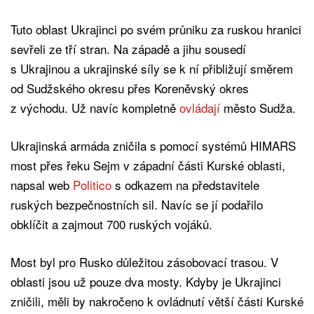
Tuto oblast Ukrajinci po svém průniku za ruskou hranici
sevřeli ze tří stran. Na západě a jihu sousedí
s Ukrajinou a ukrajinské síly se k ní přibližují směrem
od Sudžského okresu přes Koreněvský okres
z východu. Už navíc kompletně
ovládají
město Sudža.
Ukrajinská armáda zničila s pomocí systémů HIMARS
most přes řeku Sejm v západní části Kurské oblasti,
napsal web
Politico
s odkazem na představitele
ruských bezpečnostních sil. Navíc se jí podařilo
obklíčit a zajmout 700 ruských vojáků.
Most byl pro Rusko důležitou zásobovací trasou. V
oblasti jsou už pouze dva mosty. Kdyby je Ukrajinci
zničili, měli by nakročeno k ovládnutí větší části Kurské