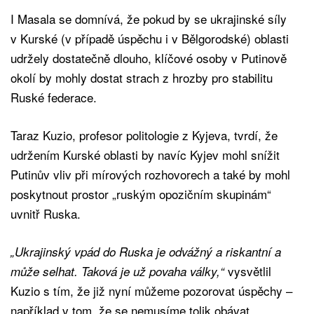
I Masala se domnívá, že pokud by se ukrajinské síly
v Kurské (v případě úspěchu i v Bělgorodské) oblasti
udržely dostatečně dlouho, klíčové osoby v Putinově
okolí by mohly dostat strach z hrozby pro stabilitu
Ruské federace.
Taraz Kuzio, profesor politologie z Kyjeva, tvrdí, že
udržením Kurské oblasti by navíc Kyjev mohl snížit
Putinův vliv při mírových rozhovorech a také by mohl
poskytnout prostor „ruským opozičním skupinám“
uvnitř Ruska.
„Ukrajinský vpád do Ruska je odvážný a riskantní a
vysvětlil
může selhat. Taková je už povaha války,“
Kuzio s tím, že již nyní můžeme pozorovat úspěchy –
například v tom, že se nemusíme tolik obávat