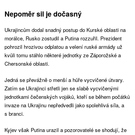
Nepoměr sil je dočasný
Ukrajincům dodal snadný postup do Kurské oblasti na
morálce, Rusko zostudil a Putina rozzuřil. Prezident
pohrozil hrozivou odplatou a velení ruské armády už
kvůli tomu stáhlo některé jednotky ze Záporožské a
Chersonské oblasti.
Jedná se převážně o menší a hůře vycvičené útvary.
Zatím se Ukrajinci střetli jen se slabě vycvičenými
jednotkami čečenských vojáků, kteří se během počátků
invaze na Ukrajinu nepředvedli jako spolehlivá síla, a
s branci.
Kyjev však Putina urazil a pozorovatelé se shodují, že