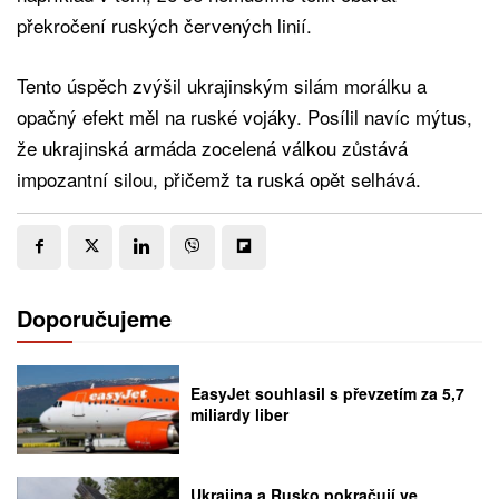
překročení ruských červených linií.
Tento úspěch zvýšil ukrajinským silám morálku a
opačný efekt měl na ruské vojáky. Posílil navíc mýtus,
že ukrajinská armáda zocelená válkou zůstává
impozantní silou, přičemž ta ruská opět selhává.
Doporučujeme
EasyJet souhlasil s převzetím za 5,7
miliardy liber
Ukrajina a Rusko pokračují ve