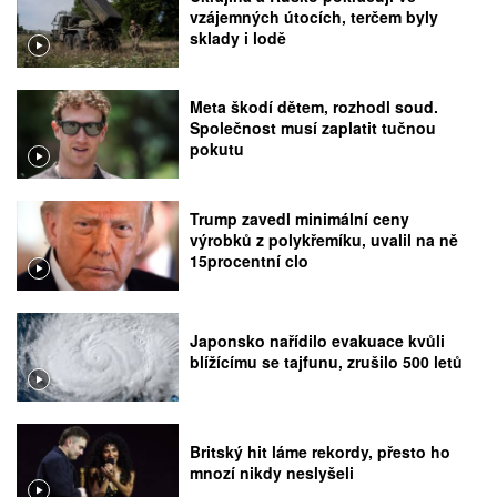
vzájemných útocích, terčem byly
sklady i lodě
Meta škodí dětem, rozhodl soud.
Společnost musí zaplatit tučnou
pokutu
Trump zavedl minimální ceny
výrobků z polykřemíku, uvalil na ně
15procentní clo
Japonsko nařídilo evakuace kvůli
blížícímu se tajfunu, zrušilo 500 letů
Britský hit láme rekordy, přesto ho
mnozí nikdy neslyšeli