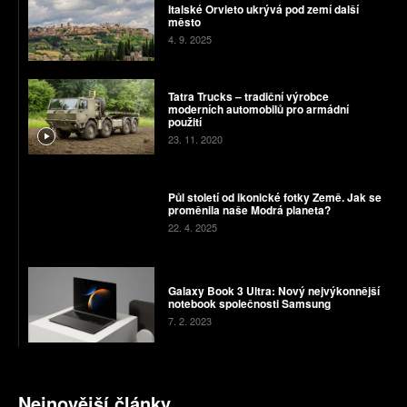
Italské Orvieto ukrývá pod zemí další
město
4. 9. 2025
Tatra Trucks – tradiční výrobce
moderních automobilů pro armádní
použití
23. 11. 2020
Půl století od ikonické fotky Země. Jak se
proměnila naše Modrá planeta?
22. 4. 2025
Galaxy Book 3 Ultra: Nový nejvýkonnější
notebook společnosti Samsung
7. 2. 2023
Nejnovější články