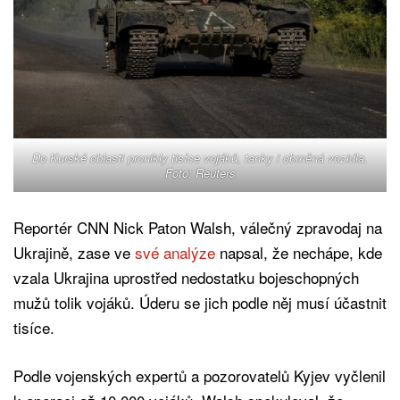
Do Kurské oblasti pronikly tisíce vojáků, tanky i obrněná vozidla.
Foto: Reuters
Reportér CNN Nick Paton Walsh, válečný zpravodaj na
Ukrajině, zase ve
své analýze
napsal, že nechápe, kde
vzala Ukrajina uprostřed nedostatku bojeschopných
mužů tolik vojáků. Úderu se jich podle něj musí účastnit
tisíce.
Podle vojenských expertů a pozorovatelů Kyjev vyčlenil