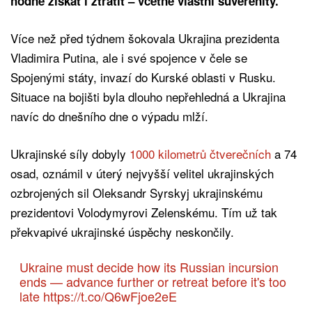
hodně získat i ztratit – včetně vlastní suverenity.
Více než před týdnem šokovala Ukrajina prezidenta
Vladimira Putina, ale i své spojence v čele se
Spojenými státy, invazí do Kurské oblasti v Rusku.
Situace na bojišti byla dlouho nepřehledná a Ukrajina
navíc do dnešního dne o výpadu mlží.
Ukrajinské síly dobyly
1000 kilometrů čtverečních
a 74
osad, oznámil v úterý nejvyšší velitel ukrajinských
ozbrojených sil Oleksandr Syrskyj ukrajinskému
prezidentovi Volodymyrovi Zelenskému. Tím už tak
překvapivé ukrajinské úspěchy neskončily.
Ukraine must decide how its Russian incursion
ends — advance further or retreat before it's too
late
https://t.co/Q6wFjoe2eE