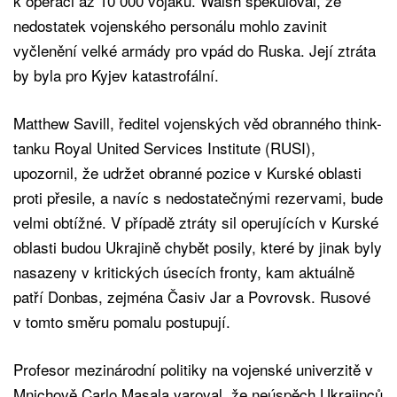
k operaci až 10 000 vojáků. Walsh spekuloval, že
nedostatek vojenského personálu mohlo zavinit
vyčlenění velké armády pro vpád do Ruska. Její ztráta
by byla pro Kyjev katastrofální.
Matthew Savill, ředitel vojenských věd obranného think-
tanku Royal United Services Institute (RUSI),
upozornil, že udržet obranné pozice v Kurské oblasti
proti přesile, a navíc s nedostatečnými rezervami, bude
velmi obtížné. V případě ztráty sil operujících v Kurské
oblasti budou Ukrajině chybět posily, které by jinak byly
nasazeny v kritických úsecích fronty, kam aktuálně
patří Donbas, zejména Časiv Jar a Povrovsk. Rusové
v tomto směru pomalu postupují.
Profesor mezinárodní politiky na vojenské univerzitě v
Mnichově Carlo Masala varoval, že neúspěch Ukrajinců