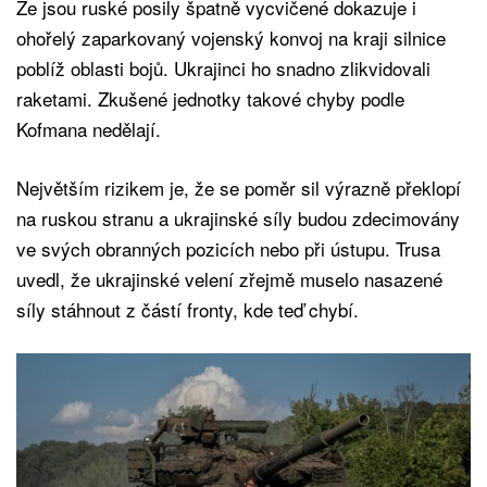
Že jsou ruské posily špatně vycvičené dokazuje i
ohořelý zaparkovaný vojenský konvoj na kraji silnice
poblíž oblasti bojů. Ukrajinci ho snadno zlikvidovali
raketami. Zkušené jednotky takové chyby podle
Kofmana nedělají.
Největším rizikem je, že se poměr sil výrazně překlopí
na ruskou stranu a ukrajinské síly budou zdecimovány
ve svých obranných pozicích nebo při ústupu. Trusa
uvedl, že ukrajinské velení zřejmě muselo nasazené
síly stáhnout z částí fronty, kde teď chybí.