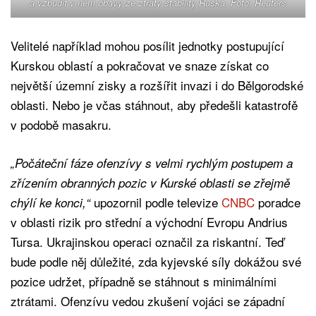
a vzbudit v něm obavy ze ztráty stability Ruska. Foto: Reuters
Velitelé například mohou posílit jednotky postupující
Kurskou oblastí a pokračovat ve snaze získat co
největší územní zisky a rozšířit invazi i do Bělgorodské
oblasti. Nebo je včas stáhnout, aby předešli katastrofě
v podobě masakru.
„Počáteční fáze ofenzívy s velmi rychlým postupem a
zřízením obranných pozic v Kurské oblasti se zřejmě
upozornil podle televize
CNBC
poradce
chýlí ke konci,“
v oblasti rizik pro střední a východní Evropu Andrius
Tursa. Ukrajinskou operaci označil za riskantní. Teď
bude podle něj důležité, zda kyjevské síly dokážou své
pozice udržet, případně se stáhnout s minimálními
ztrátami. Ofenzívu vedou zkušení vojáci se západní