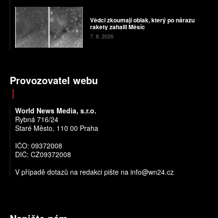
Vědci zkoumají oblak, který po nárazu
rakety zahalil Měsíc
7. 8. 2026
Provozovatel webu
World News Media, s.r.o.
Rybná 716/24
Staré Město, 110 00 Praha
IČO: 09372008
DIČ: CZ09372008
V případě dotazů na redakci pište na info@wn24.cz