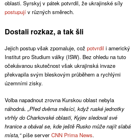
oblasti. Syrskyj v pátek potvrdil, že ukrajinské síly
postupují
v různých směrech.
Dostali rozkaz, a tak šli
Jejich postup však zpomaluje, což
potvrdil
i americký
Institut pro Studium války (ISW). Bez ohledu na tuto
očekávanou skutečnost však ukrajinská invaze
překvapila svým bleskovým průběhem a rychlými
územními zisky.
Volba napadnout zrovna Kurskou oblast nebyla
náhodná.
„Před dvěma měsíci, když ruské jednotky
vtrhly do Charkovské oblasti, Kyjev sledoval své
hranice a obával se, kde ještě Rusko může najít slabá
píše server
CNN Prima News
.
místa,“