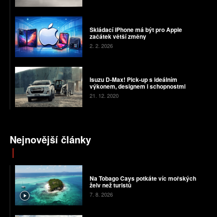
Skládací iPhone má být pro Apple
začátek větší změny
2. 2. 2026
Isuzu D-Max! Pick-up s ideálním
výkonem, designem i schopnostmi
21. 12. 2020
Nejnovější články
Na Tobago Cays potkáte víc mořských
želv než turistů
7. 8. 2026