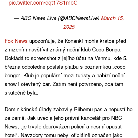
pic.twitter.com/eqt17S1mbC
— ABC News Live (@ABCNewsLive)
March 15,
2025
Fox News
upozorňuje, že Konanki mohla krátce před
zmizením navštívit známý noční klub Coco Bongo.
Dokládá to screenshot z jejího účtu na Venmu, kde 5.
března odpoledne poslala platbu s poznámkou „coco
bongo“. Klub je populární mezi turisty a nabízí noční
show i otevřený bar. Zatím není potvrzeno, zda tam
skutečně byla.
Dominikánské úřady zabavily Riibemu pas a nepustí ho
ze země. Jak uvedla jeho právní kancelář pro NBC
News, „je trvale doprovázen policií a nesmí opustit
hotel“. Navzdory tomu nebyl oficiálně označen jako