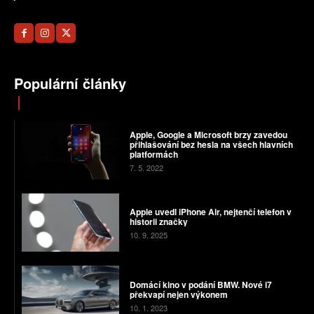
Populární články
Apple, Google a Microsoft brzy zavedou
přihlašování bez hesla na všech hlavních
platformách
7. 5. 2022
Apple uvedl iPhone Air, nejtenčí telefon v
historii značky
10. 9. 2025
Domácí kino v podání BMW. Nové i7
překvapí nejen výkonem
10. 1. 2023