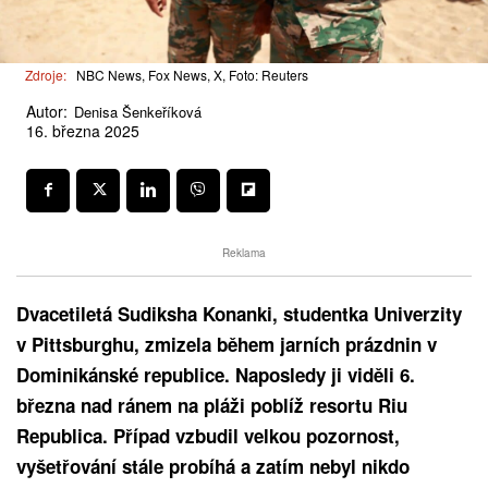
Zdroje:
NBC News, Fox News, X, Foto: Reuters
Autor:
Denisa Šenkeříková
16. března 2025
Reklama
Dvacetiletá Sudiksha Konanki, studentka Univerzity
v Pittsburghu, zmizela během jarních prázdnin v
Dominikánské republice. Naposledy ji viděli 6.
března nad ránem na pláži poblíž resortu Riu
Republica. Případ vzbudil velkou pozornost,
vyšetřování stále probíhá a zatím nebyl nikdo