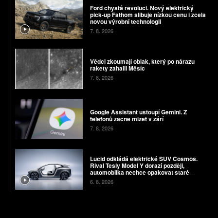
Ford chystá revoluci. Nový elektrický
pick-up Fathom slibuje nízkou cenu i zcela
novou výrobní technologii
7. 8. 2026
Vědci zkoumají oblak, který po nárazu
rakety zahalil Měsíc
7. 8. 2026
Google Assistant ustoupí Gemini. Z
telefonů začne mizet v září
7. 8. 2026
Lucid odkládá elektrické SUV Cosmos.
Rival Tesly Model Y dorazí později,
automobilka nechce opakovat staré
chyby
6. 8. 2026