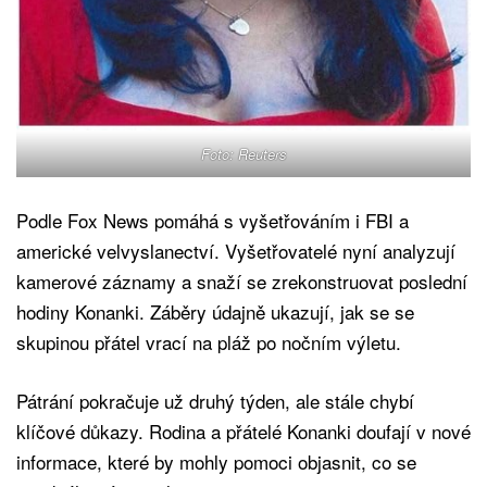
Foto: Reuters
Podle Fox News pomáhá s vyšetřováním i FBI a
americké velvyslanectví. Vyšetřovatelé nyní analyzují
kamerové záznamy a snaží se zrekonstruovat poslední
hodiny Konanki. Záběry údajně ukazují, jak se se
skupinou přátel vrací na pláž po nočním výletu.
Pátrání pokračuje už druhý týden, ale stále chybí
klíčové důkazy. Rodina a přátelé Konanki doufají v nové
informace, které by mohly pomoci objasnit, co se