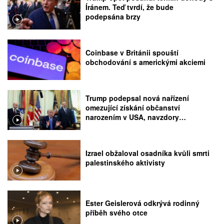
Íránem. Teď tvrdí, že bude
podepsána brzy
Coinbase v Británii spouští
obchodování s americkými akciemi
Trump podepsal nová nařízení
omezující získání občanství
narozením v USA, navzdory
rozhodnutí Nejvyššího soudu
Izrael obžaloval osadníka kvůli smrti
palestinského aktivisty
Ester Geislerová odkrývá rodinný
příběh svého otce