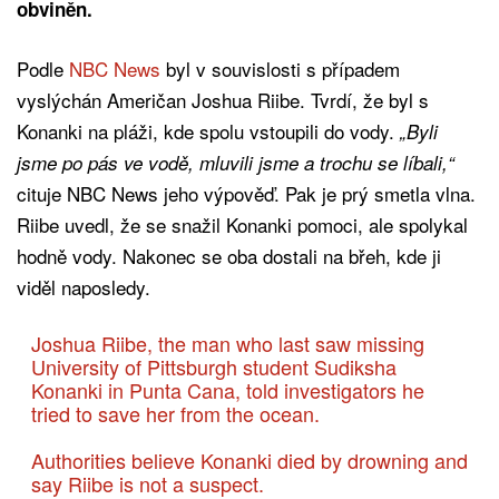
obviněn.
Podle
NBC News
byl v souvislosti s případem
vyslýchán Američan Joshua Riibe. Tvrdí, že byl s
Konanki na pláži, kde spolu vstoupili do vody.
„Byli
jsme po pás ve vodě, mluvili jsme a trochu se líbali,“
cituje NBC News jeho výpověď. Pak je prý smetla vlna.
Riibe uvedl, že se snažil Konanki pomoci, ale spolykal
hodně vody. Nakonec se oba dostali na břeh, kde ji
viděl naposledy.
Joshua Riibe, the man who last saw missing
University of Pittsburgh student Sudiksha
Konanki in Punta Cana, told investigators he
tried to save her from the ocean.
Authorities believe Konanki died by drowning and
say Riibe is not a suspect.