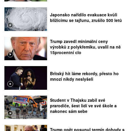
Japonsko nařídilo evakuace kvůli
blížícímu se tajfunu, zrušilo 500 letů
Trump zavedl minimální ceny
výrobků z polykřemíku, uvalil na ně
15procentní clo
Britský hit láme rekordy, přesto ho
mnozí nikdy neslyšeli
Student v Thajsku zabil své
prarodiče, šest lidí ve své škole a
nakonec sám sebe
Trump opět posunul termín dohody s