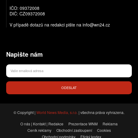
IČO: 09372008
DIČ: CZ09372008
V případě dotazů na redakci pište na info@wn24.cz
Napište nám
ODESLAT
© Copyright |
World News Media, s.r.o.
| všechna práva vyhrazena.
O nás | Kontakt | Redakce
Prezentace WNM
Reklama
Ceník reklamy
Obchodní zastoupení
Cookies
Obchodní podmínky
Etický kodex