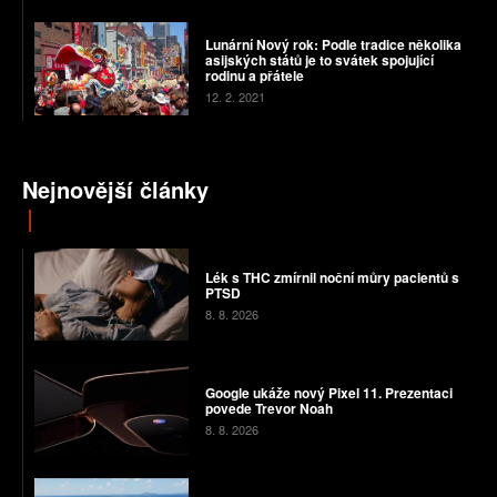
Lunární Nový rok: Podle tradice několika
asijských států je to svátek spojující
rodinu a přátele
12. 2. 2021
Nejnovější články
Lék s THC zmírnil noční můry pacientů s
PTSD
8. 8. 2026
Google ukáže nový Pixel 11. Prezentaci
povede Trevor Noah
8. 8. 2026