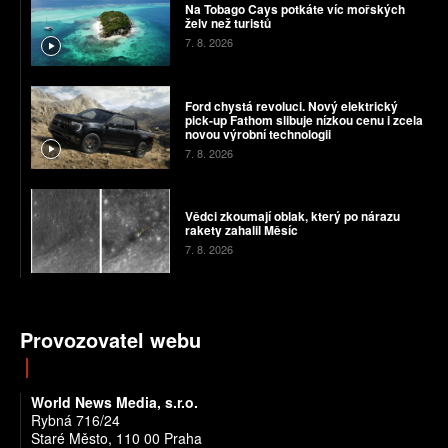
Na Tobago Cays potkáte víc mořských
želv než turistů
7. 8. 2026
Ford chystá revoluci. Nový elektrický
pick-up Fathom slibuje nízkou cenu i zcela
novou výrobní technologii
7. 8. 2026
Vědci zkoumají oblak, který po nárazu
rakety zahalil Měsíc
7. 8. 2026
Provozovatel webu
World News Media, s.r.o.
Rybná 716/24
Staré Město, 110 00 Praha