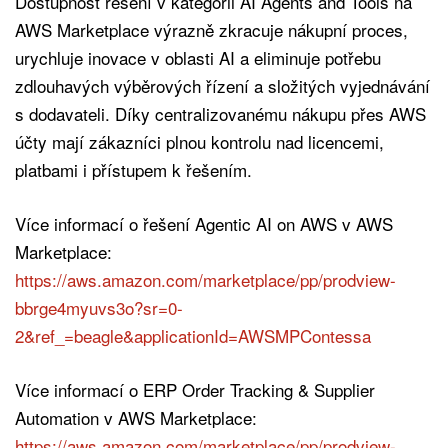
Dostupnost řešení v kategorii AI Agents and Tools na
AWS Marketplace výrazně zkracuje nákupní proces,
urychluje inovace v oblasti AI a eliminuje potřebu
zdlouhavých výběrových řízení a složitých vyjednávání
s dodavateli. Díky centralizovanému nákupu přes AWS
účty mají zákazníci plnou kontrolu nad licencemi,
platbami i přístupem k řešením.
Více informací o řešení Agentic AI on AWS v AWS
Marketplace:
https://aws.amazon.com/marketplace/pp/prodview-
bbrge4myuvs3o?sr=0-
2&ref_=beagle&applicationId=AWSMPContessa
Více informací o ERP Order Tracking & Supplier
Automation v AWS Marketplace:
https://aws.amazon.com/marketplace/pp/prodview-