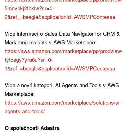
5mnvekj2fbkiw?sr=0-
2&ref_=beagle&applicationId=AWSMPContessa
Více informací o Sales Data Navigator for CRM &
Marketing Insights v AWS Marketplace:
https://aws.amazon.com/marketplace/pp/prodview-
fytcegy7yru6u?sr=0-
1&ref_=beagle&applicationId=AWSMPContessa
Více o nové kategorii AI Agents and Tools v AWS
Marketplace:
https://aws.amazon.com/marketplace/solutions/ai-
agents-and-tools/
O společnosti Adastra