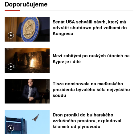
Doporučujeme
Senát USA schválil návrh, který má
odvrátit shutdown před volbami do
Kongresu
Mezi zabitými po ruských útocích na
Kyjev je i dítě
Tisza nominovala na maďarského
prezidenta bývalého šéfa nejvyššího
soudu
Dron pronikl do bulharského
vzdušného prostoru, explodoval
kilometr od plynovodu