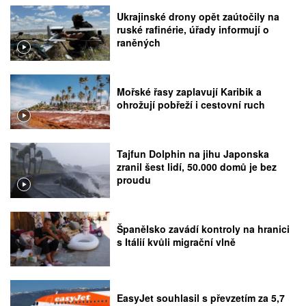
Ukrajinské drony opět zaútočily na
ruské rafinérie, úřady informují o
raněných
Mořské řasy zaplavují Karibik a
ohrožují pobřeží i cestovní ruch
Tajfun Dolphin na jihu Japonska
zranil šest lidí, 50.000 domů je bez
proudu
Španělsko zavádí kontroly na hranici
s Itálií kvůli migrační vlně
EasyJet souhlasil s převzetím za 5,7