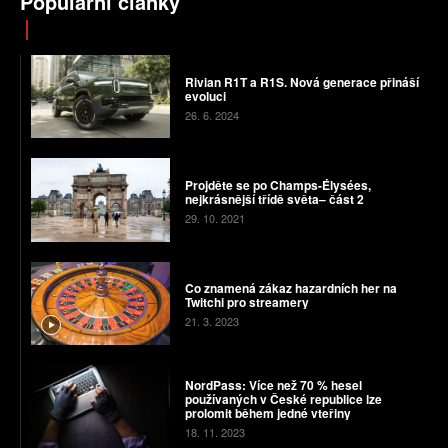
Populární články
Rivian R1T a R1S. Nová generace přináší
evoluci
26. 6. 2024
Projděte se po Champs-Élysées,
nejkrásnější třídě světa– část 2
29. 10. 2021
Co znamená zákaz hazardních her na
Twitchi pro streamery
21. 3. 2023
NordPass: Více než 70 % hesel
používaných v České republice lze
prolomit během jedné vteřiny
18. 11. 2023