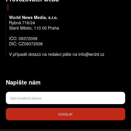
World News Media, s.r.o.
Rybná 716/24
Staré Město, 110 00 Praha
IČO: 09372008
DIČ: CZ09372008
V případě dotazů na redakci pište na info@wn24.cz
Napište nám
ODESLAT