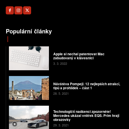
Populární články
Apple si nechal patentovat Mac
zabudovaný v klávesnici
3. 3. 2022
Návštěva Pompejí: 12 nejlepších atrakcí,
tipů a prohlídek – část 1
28. 5. 2021
Technologičtí nadšenci zpozorněte!
Mercedes ukázal vnitřek EQS. Prim hrají
obrazovky
29. 3. 2021