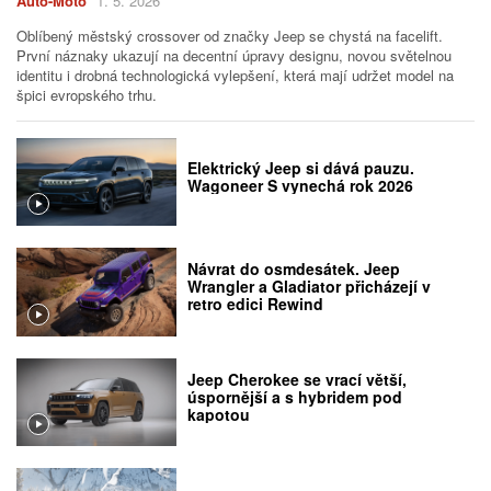
Auto-Moto
1. 5. 2026
Oblíbený městský crossover od značky Jeep se chystá na facelift.
První náznaky ukazují na decentní úpravy designu, novou světelnou
identitu i drobná technologická vylepšení, která mají udržet model na
špici evropského trhu.
Elektrický Jeep si dává pauzu.
Wagoneer S vynechá rok 2026
Návrat do osmdesátek. Jeep
Wrangler a Gladiator přicházejí v
retro edici Rewind
Jeep Cherokee se vrací větší,
úspornější a s hybridem pod
kapotou