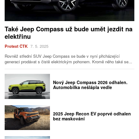
Také Jeep Compass už bude umět jezdit na
elektřinu
Protext ČTK
7. 5. 2025
Rovněž střední SUV Jeep Compass se bude v nyní přicházející
generaci prodávat s čistě elektrickým pohonem. Kromě něho také se...
Nový Jeep Compass 2026 odhalen.
Automobilka nešlápla vedle
2025 Jeep Recon EV poprvé odhalen
bez maskování