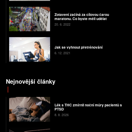
Zotavení začíná za cílovou čarou
maratonu. Co byste měli udělat
20. 6. 2022
Jak se vyhnout přetrénování
6. 12. 2021
Nejnovější články
Lék s THC zmírnil noční můry pacientů s
PTSD
8. 8. 2026