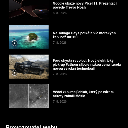
Google ukáže nový Pixel 11. Prezentaci
povede Trevor Noah
8. 8. 2026
Na Tobago Cays potkáte víc mořských
želv než turistů
7. 8. 2026
Ford chystá revoluci. Nový elektrický
pick-up Fathom slibuje nízkou cenu i zcela
novou výrobní technologii
7. 8. 2026
Vědci zkoumají oblak, který po nárazu
rakety zahalil Měsíc
7. 8. 2026
Provozovatel webu