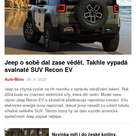
Jeep o sobě dal zase vědět. Takhle vypadá
svalnaté SUV Recon EV
Auto-Moto
30. 9. 2023
Jeep se chystá vyslat na trh novinku v opravdu odvážném balení. Rok
2024 bude ve znamení elektrické síly, která drtí terén. Model nese
název Jeep Recon EV a skutečně představuje naprostou inovaci. Sílu
elektrické energie jsme nepoznali, dokud jsme nesedli za volant tohoto
středně velikého SUV. Těmito slovy by se dalo vozidlo americké
společnosti Jeep popsat nejlépe.
Novinka míří i do české kotliny.