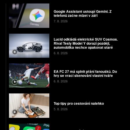
Google Assistant ustoupí Gemini. Z
telefonů začne mizet v září
7. 8. 2026
Lucid odkládá elektrické SUV Cosmos.
Rival Tesly Model Y dorazí později,
automobilka nechce opakovat staré
chyby
6. 8. 2026
EA FC 27 má splnit přání fanoušků. Do
hry se vrací skenování vlastní tváře
6. 8. 2026
Top tipy pro cestování nalehko
5. 8. 2026