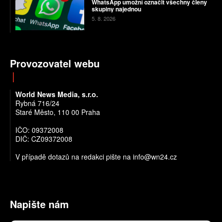
WhatsApp umožní označit všechny členy
skupiny najednou
5. 8. 2026
Provozovatel webu
World News Media, s.r.o.
Rybná 716/24
Staré Město, 110 00 Praha
IČO: 09372008
DIČ: CZ09372008
V případě dotazů na redakci pište na info@wn24.cz
Napište nám