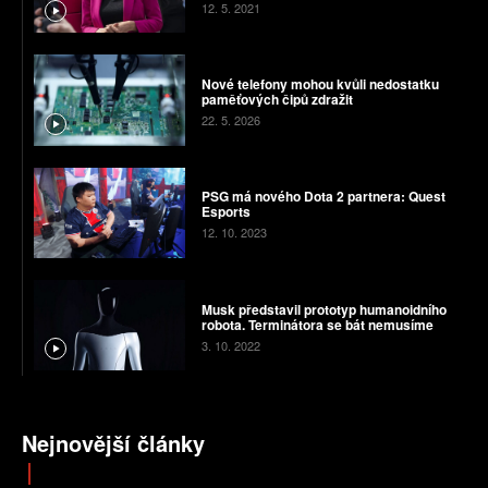
12. 5. 2021
Nové telefony mohou kvůli nedostatku
paměťových čipů zdražit
22. 5. 2026
PSG má nového Dota 2 partnera: Quest
Esports
12. 10. 2023
Musk představil prototyp humanoidního
robota. Terminátora se bát nemusíme
3. 10. 2022
Nejnovější články