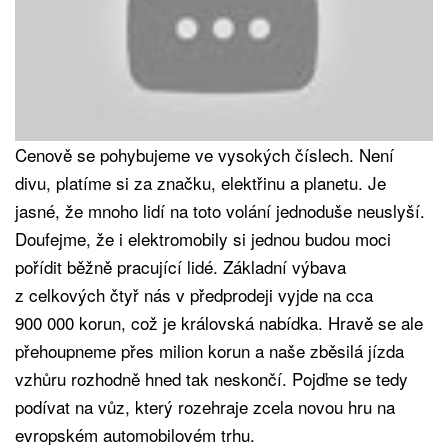
Cenově se pohybujeme ve vysokých číslech. Není
divu, platíme si za značku, elektřinu a planetu. Je
jasné, že mnoho lidí na toto volání jednoduše neuslyší.
Doufejme, že i elektromobily si jednou budou moci
pořídit běžně pracující lidé. Základní výbava
z celkových čtyř nás v předprodeji vyjde na cca
900 000 korun, což je královská nabídka. Hravě se ale
přehoupneme přes milion korun a naše zběsilá jízda
vzhůru rozhodně hned tak neskončí. Pojďme se tedy
podívat na vůz, který rozehraje zcela novou hru na
evropském automobilovém trhu.