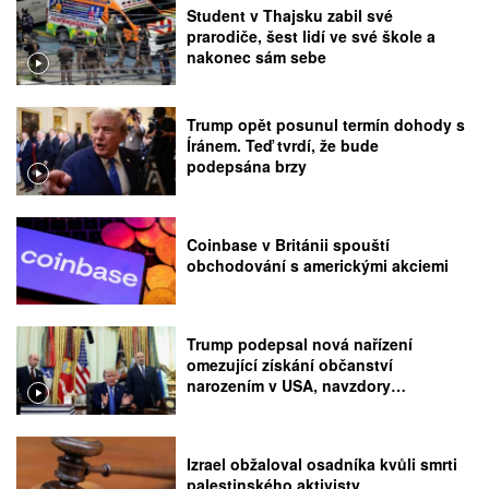
Student v Thajsku zabil své
prarodiče, šest lidí ve své škole a
nakonec sám sebe
Trump opět posunul termín dohody s
Íránem. Teď tvrdí, že bude
podepsána brzy
Coinbase v Británii spouští
obchodování s americkými akciemi
Trump podepsal nová nařízení
omezující získání občanství
narozením v USA, navzdory
rozhodnutí Nejvyššího soudu
Izrael obžaloval osadníka kvůli smrti
palestinského aktivisty