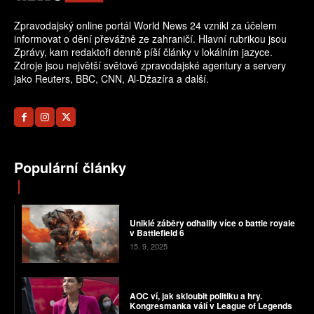
Zpravodajský online portál World News 24 vznikl za účelem
informovat o dění převážně ze zahraničí. Hlavní rubrikou jsou
Zprávy, kam redaktoři denně píší články v lokálním jazyce.
Zdroje jsou největší světové zpravodajské agentury a servery
jako Reuters, BBC, CNN, Al-Džazíra a další.
Populární články
Uniklé záběry odhalily více o battle royale
v Battlefield 6
15. 9. 2025
AOC ví, jak skloubit politiku a hry.
Kongresmanka válí v League of Legends