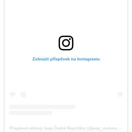
Zobrazit příspěvek na Instagramu
P
říspěvek sdílený Jeep Česká Republika (@jeep_ceskarepublika)