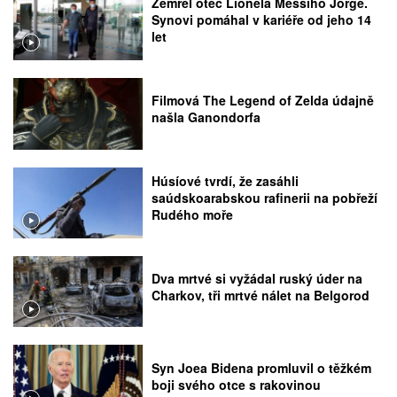
Zemřel otec Lionela Messiho Jorge.
Synovi pomáhal v kariéře od jeho 14
let
Filmová The Legend of Zelda údajně
našla Ganondorfa
Húsíové tvrdí, že zasáhli
saúdskoarabskou rafinerii na pobřeží
Rudého moře
Dva mrtvé si vyžádal ruský úder na
Charkov, tři mrtvé nálet na Belgorod
Syn Joea Bidena promluvil o těžkém
boji svého otce s rakovinou