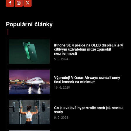
Populární články
iPhone SE 4 přejde na OLED displej, který
citlivým uživatelům může způsobit
nepříjemnosti
5. 9. 2024
Výprodej! V Qatar Airways sundali ceny
flexi letenek na minimum
16. 6. 2020
Co je svalová hypertrofie aneb jak rostou
svaly
9. 5. 2023