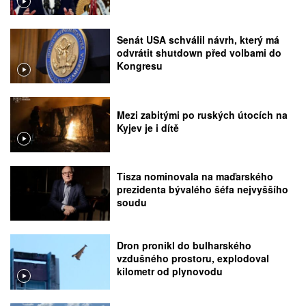
Senát USA schválil návrh, který má
odvrátit shutdown před volbami do
Kongresu
Mezi zabitými po ruských útocích na
Kyjev je i dítě
Tisza nominovala na maďarského
prezidenta bývalého šéfa nejvyššího
soudu
Dron pronikl do bulharského
vzdušného prostoru, explodoval
kilometr od plynovodu