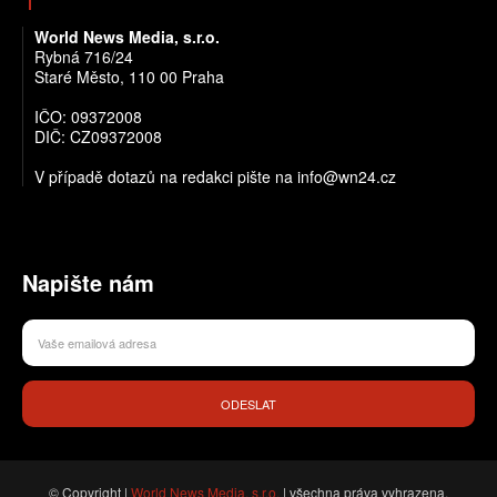
World News Media, s.r.o.
Rybná 716/24
Staré Město, 110 00 Praha
IČO: 09372008
DIČ: CZ09372008
V případě dotazů na redakci pište na info@wn24.cz
Napište nám
ODESLAT
© Copyright |
World News Media, s.r.o.
| všechna práva vyhrazena.