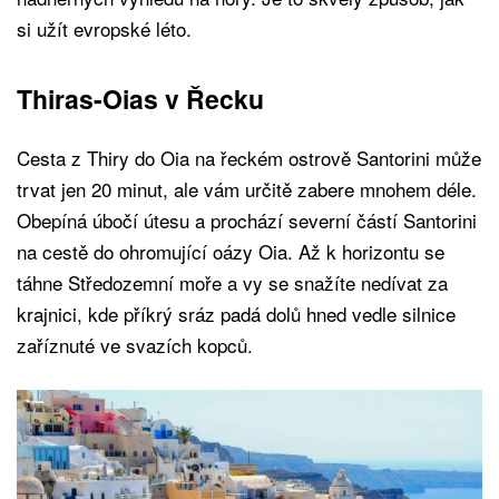
si užít evropské léto.
Thiras-Oias v Řecku
Cesta z Thiry do Oia na řeckém ostrově Santorini může
trvat jen 20 minut, ale vám určitě zabere mnohem déle.
Obepíná úbočí útesu a prochází severní částí Santorini
na cestě do ohromující oázy Oia. Až k horizontu se
táhne Středozemní moře a vy se snažíte nedívat za
krajnici, kde příkrý sráz padá dolů hned vedle silnice
zaříznuté ve svazích kopců.