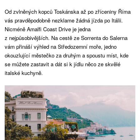
Od zvlněných kopců Toskánska až po zříceniny Říma
vás pravděpodobně nezklame žádná jízda po Itálii.
Nicméně Amalfi Coast Drive je jedna
z nejpůsobivějších. Na cestě ze Sorrenta do Salerna
vám přináší výhled na Středozemní moře, jedno
okouzlující městečko za druhým a spoustu míst, kde
se můžete zastavit a dát si k jídlu něco ze skvělé
italské kuchyně.