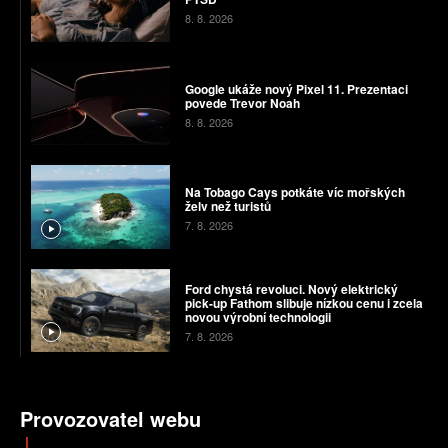
8. 8. 2026
Google ukáže nový Pixel 11. Prezentaci
povede Trevor Noah
8. 8. 2026
Na Tobago Cays potkáte víc mořských
želv než turistů
7. 8. 2026
Ford chystá revoluci. Nový elektrický
pick-up Fathom slibuje nízkou cenu i zcela
novou výrobní technologii
7. 8. 2026
Provozovatel webu