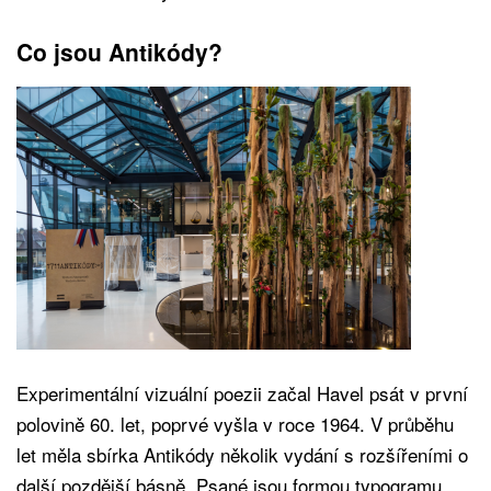
Co jsou Antikódy?
Experimentální vizuální poezii začal Havel psát v první
polovině 60. let, poprvé vyšla v roce 1964. V průběhu
let měla sbírka Antikódy několik vydání s rozšířeními o
další pozdější básně. Psané jsou formou typogramu,