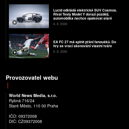
Lucid odkládá elektrické SUV Cosmos.
Rival Tesly Model Y dorazí později,
automobilka nechce opakovat staré
chyby
6. 8. 2026
EA FC 27 má splnit přání fanoušků. Do
hry se vrací skenování vlastní tváře
6. 8. 2026
Provozovatel webu
World News Media, s.r.o.
Rybná 716/24
Staré Město, 110 00 Praha
IČO: 09372008
DIČ: CZ09372008