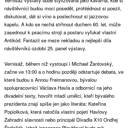
Vernisáž výstavy bude stylizovaná jako kavárna, kde si
návštěvníci budou moci posedět, prohlédnout si poezii,
diskutovat, dát si víno a poslechnout si jazzovou
kapelu. A kdo se nechá strhnout duchem 60. let, může
zasednout k psacímu stroji a postaru vyťukat vlastní
Antikód. Fantazii se meze nekladou a nejlepší díla
návštěvníků ozdobí 25. panel výstavy.
Vernisáž, během níž vystoupí i Michael Žantovský,
začne ve 13:00 a o hodinu později odstartuje debata, ve
které budou s Annou Freimanovou, bývalou
spolupracovnicí Václava Havla a odbornicí na jeho
divadelní texty, hovořit mladí umělci, kteří bývalého
prezidenta znají spíše jen jako literáta: Kateřina
Popiolková, která natočila vlastní pojetí Havlovy
Zahradní slavnosti nebo principál Divadla X10 Ondřej
Štefaňák, jehož inscenace PlayHavel bude mít