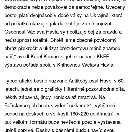
demokracie nelze považovat za samozřejmé. Uvedený
postoj platí dvojnásob v době války na Ukrajině, která
od počátku ukazuje, jak důležité je za ně bojovat.
Osobnost Václava Havla symbolizuje boj za pravdu a
neústupnost totalitě. Chtěli jsme obecně povědomý
obraz překročit a ukázat prezidentovu méně známou
tvář,“ uvedl Karel Komárek, jehož nadace KKFF
výstavu pořádá spolu s Knihovnou Václava Havla.
Typografické básně nazvané Antikódy psal Havel v 60.
letech, jedná se o graficky i literárně pozoruhodná díla,
někdy zábavná, jindy ironická až mrazivá. Na
Bořislavce jich bude k vidění celkem 24, vytištěné
budou na deskách o velikosti 160×220 centimetrů. V
tak velkém formátu bude nevšední poezie vystavena
úplně poprvé. Desky s básněmi budou navíc svou