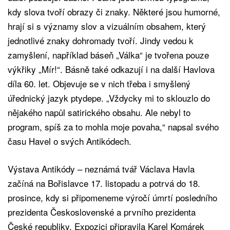
kdy slova tvoří obrazy či znaky. Některé jsou humorné,
hrají si s významy slov a vizuálním obsahem, který
jednotlivé znaky dohromady tvoří. Jindy vedou k
zamyšlení, například báseň „Válka“ je tvořena pouze
výkřiky „Mír!“. Básně také odkazují i na další Havlova
díla 60. let. Objevuje se v nich třeba i smyšlený
úřednický jazyk ptydepe. „Vždycky mi to sklouzlo do
nějakého napůl satirického obsahu. Ale nebyl to
program, spíš za to mohla moje povaha,“ napsal svého
času Havel o svých Antikódech.
Výstava Antikódy – neznámá tvář Václava Havla
začíná na Bořislavce 17. listopadu a potrvá do 18.
prosince, kdy si připomeneme výročí úmrtí posledního
prezidenta Československé a prvního prezidenta
České republiky. Expozici připravila Karel Komárek