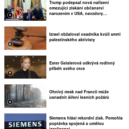
Trump podepsal nová nařízení
omezující získání občanství
narozením v USA, navzdory
rozhodnutí Nejvyššího soudu
Izrael obžaloval osadníka kvůli smrti
palestinského aktivisty
Ester Geislerová odkrývá rodinný
příběh svého otce
Ohnivý mrak nad Francií může
usnadnit šíření lesních požárů
Siemens hlásí rekordní zisk. Pomohla
poptávka spojená s umělou
inteligencí