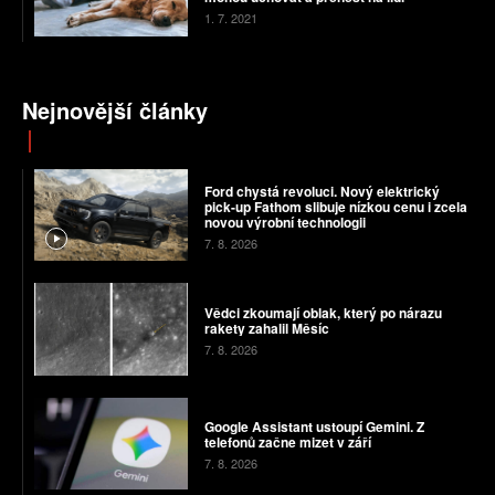
1. 7. 2021
Nejnovější články
Ford chystá revoluci. Nový elektrický
pick-up Fathom slibuje nízkou cenu i zcela
novou výrobní technologii
7. 8. 2026
Vědci zkoumají oblak, který po nárazu
rakety zahalil Měsíc
7. 8. 2026
Google Assistant ustoupí Gemini. Z
telefonů začne mizet v září
7. 8. 2026