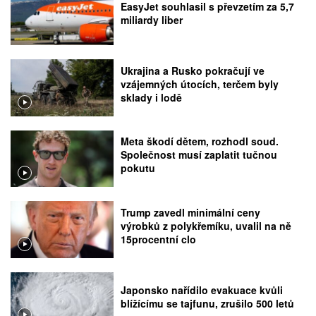
EasyJet souhlasil s převzetím za 5,7
miliardy liber
Ukrajina a Rusko pokračují ve
vzájemných útocích, terčem byly
sklady i lodě
Meta škodí dětem, rozhodl soud.
Společnost musí zaplatit tučnou
pokutu
Trump zavedl minimální ceny
výrobků z polykřemíku, uvalil na ně
15procentní clo
Japonsko nařídilo evakuace kvůli
blížícímu se tajfunu, zrušilo 500 letů