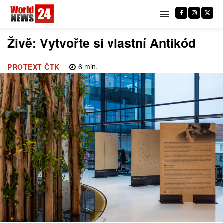
Živě: Vytvořte si vlastní Antikód
6
min.
PROTEXT ČTK