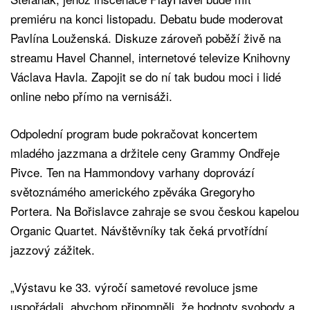
premiéru na konci listopadu. Debatu bude moderovat
Pavlína Louženská. Diskuze zároveň poběží živě na
streamu Havel Channel, internetové televize Knihovny
Václava Havla. Zapojit se do ní tak budou moci i lidé
online nebo přímo na vernisáži.
Odpolední program bude pokračovat koncertem
mladého jazzmana a držitele ceny Grammy Ondřeje
Pivce. Ten na Hammondovy varhany doprovází
světoznámého amerického zpěváka Gregoryho
Portera. Na Bořislavce zahraje se svou českou kapelou
Organic Quartet. Návštěvníky tak čeká prvotřídní
jazzový zážitek.
„Výstavu ke 33. výročí sametové revoluce jsme
uspořádali, abychom připomněli, že hodnoty svobody a