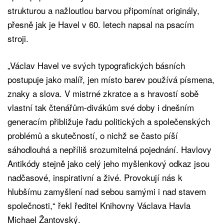
strukturou a nažloutlou barvou připomínat originály,
přesně jak je Havel v 60. letech napsal na psacím
stroji.
„Václav Havel ve svých typografických básních
postupuje jako malíř, jen místo barev používá písmena,
znaky a slova. V mistrné zkratce a s hravostí sobě
vlastní tak čtenářům-divákům své doby i dnešním
generacím přibližuje řadu politických a společenských
problémů a skutečností, o nichž se často píší
sáhodlouhá a nepříliš srozumitelná pojednání. Havlovy
Antikódy stejně jako celý jeho myšlenkový odkaz jsou
nadčasové, inspirativní a živé. Provokují nás k
hlubšímu zamyšlení nad sebou samými i nad stavem
společnosti,“ řekl ředitel Knihovny Václava Havla
Michael Žantovský.