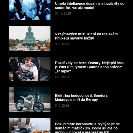
Umělá inteligence dosáhne singularity do
sedmi let, varuje model
31. 1. 2023
5 zajímavých míst, která na thajském
Phuketu navštíví každý
3. 3. 2025
Rozdávaly se herní Oscary. Nejlepší hrou
je Wild Rift, týmem Gambit a top hráčem
„s1mple“
4. 9. 2021
Elektřina budoucnosti. Sondors
Metacycle míří do Evropy
3. 5. 2022
Pokud máte koronavirus, vyhýbejte se
domácím mazlíčkům. Podle studie ho
mohou uchovat a přenést na lidi