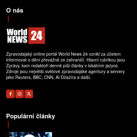
O nás
Zpravodajský online portál World News 24 vznikl za účelem
informovat o dění převážně ze zahraničí. Hlavní rubrikou jsou
Zprávy, kam redaktoři denně píší články v lokálním jazyce.
Zdroje jsou největší světové zpravodajské agentury a servery
jako Reuters, BBC, CNN, Al-Džazíra a další.
Populární články