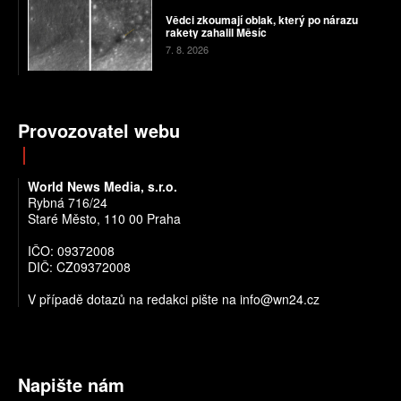
Vědci zkoumají oblak, který po nárazu
rakety zahalil Měsíc
7. 8. 2026
Provozovatel webu
World News Media, s.r.o.
Rybná 716/24
Staré Město, 110 00 Praha
IČO: 09372008
DIČ: CZ09372008
V případě dotazů na redakci pište na info@wn24.cz
Napište nám