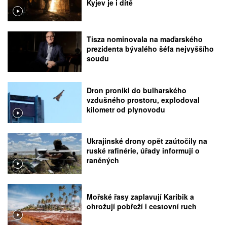
Kyjev je i dítě
Tisza nominovala na maďarského
prezidenta bývalého šéfa nejvyššího
soudu
Dron pronikl do bulharského
vzdušného prostoru, explodoval
kilometr od plynovodu
Ukrajinské drony opět zaútočily na
ruské rafinérie, úřady informují o
raněných
Mořské řasy zaplavují Karibik a
ohrožují pobřeží i cestovní ruch