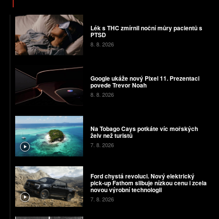
Lék s THC zmírnil noční můry pacientů s
PTSD
8. 8. 2026
Google ukáže nový Pixel 11. Prezentaci
povede Trevor Noah
8. 8. 2026
Na Tobago Cays potkáte víc mořských
želv než turistů
7. 8. 2026
Ford chystá revoluci. Nový elektrický
pick-up Fathom slibuje nízkou cenu i zcela
novou výrobní technologii
7. 8. 2026