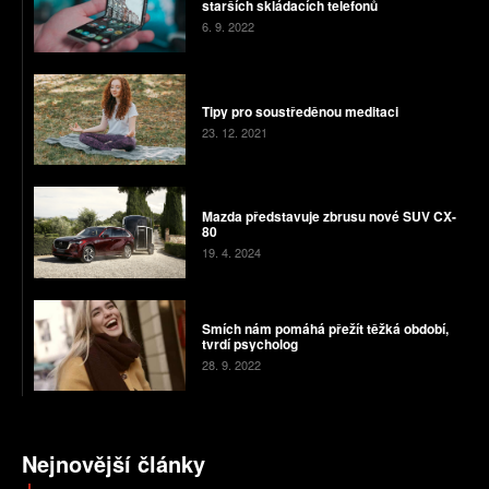
starších skládacích telefonů
6. 9. 2022
Tipy pro soustředěnou meditaci
23. 12. 2021
Mazda představuje zbrusu nové SUV CX-
80
19. 4. 2024
Smích nám pomáhá přežít těžká období,
tvrdí psycholog
28. 9. 2022
Nejnovější články