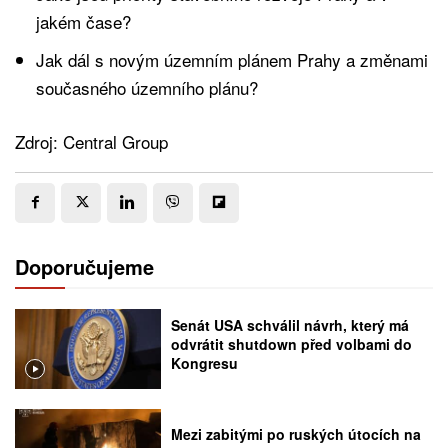
jakém čase?
Jak dál s novým územním plánem Prahy a změnami
současného územního plánu?
Zdroj: Central Group
Doporučujeme
Senát USA schválil návrh, který má
odvrátit shutdown před volbami do
Kongresu
Mezi zabitými po ruských útocích na