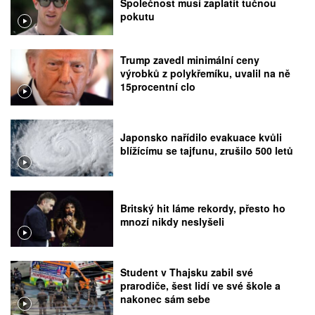
Společnost musí zaplatit tučnou
pokutu
Trump zavedl minimální ceny
výrobků z polykřemíku, uvalil na ně
15procentní clo
Japonsko nařídilo evakuace kvůli
blížícímu se tajfunu, zrušilo 500 letů
Britský hit láme rekordy, přesto ho
mnozí nikdy neslyšeli
Student v Thajsku zabil své
prarodiče, šest lidí ve své škole a
nakonec sám sebe