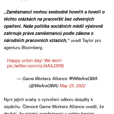
„Zaměstnanci mohou svobodně hovořit a hovoří o
těchto otázkách na pracovišti bez odvetných
opatření. Naše politika sociálních médií výslovně
zahrnuje práva zaměstnanců podle zákona o
uvedl Taylor pro
národních pracovních vztazích,“
agenturu Bloomberg.
Happy union day! We won!
pic.twitter.com/nzJ4A3J3RB
— Game Workers Alliance 💙#WeAreGWA
(@WeAreGWA)
May 23, 2022
Nyní jejich snahy o vytvoření odboru dospěly k
úspěchu. Členové Game Workers Alliance uvedli, že
doufají, že ostatní zaměstnanci v celém herním