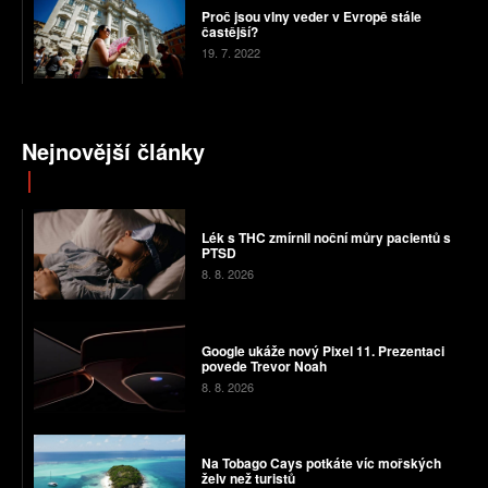
Proč jsou vlny veder v Evropě stále
častější?
19. 7. 2022
Nejnovější články
Lék s THC zmírnil noční můry pacientů s
PTSD
8. 8. 2026
Google ukáže nový Pixel 11. Prezentaci
povede Trevor Noah
8. 8. 2026
Na Tobago Cays potkáte víc mořských
želv než turistů