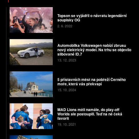
Topson se vyjádřil o návratu legendární
soupisky OG
2. 6. 2022
Automobilka Volkswagen nabízí zbrusu
nový elektrický model. Na trhu se objevilo
slibované ID.7
13. 12. 2023
5 přístavních měst na pobřeží Černého
moře, která vás překvapí
15. 10. 2024
MAD Lions měli namále, do play-off
Worlds ale postoupili. Teď na ně čeká
favorit
19. 10. 2021