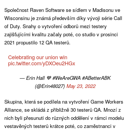
Společnost Raven Software se sídlem v Madisonu ve
Wisconsinu je známá především díky vývoji série Call
of Duty. Snahy o vytvoření odborů mezi testery
zajišťujícími kvalitu začaly poté, co studio v prosinci
2021 propustilo 12 QA testerů.
Celebrating our union win
pic.twitter.com/yDXOeu2HGx
— Erin Hall 💙 #WeAreGWA #ABetterABK
(@Erin48027)
May 23, 2022
Skupina, která se podílela na vytvoření Game Workers
Alliance, se skládá z přibližně 30 testerů QA. Mnozí z
nich byli přesunuti do různých oddělení v rámci modelu
vestavěných testerů krátce poté, co zaměstnanci v