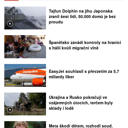
Tajfun Dolphin na jihu Japonska
zranil šest lidí, 50.000 domů je bez
proudu
Španělsko zavádí kontroly na hranici
s Itálií kvůli migrační vlně
EasyJet souhlasil s převzetím za 5,7
miliardy liber
Ukrajina a Rusko pokračují ve
vzájemných útocích, terčem byly
sklady i lodě
Meta škodí dětem, rozhodl soud.