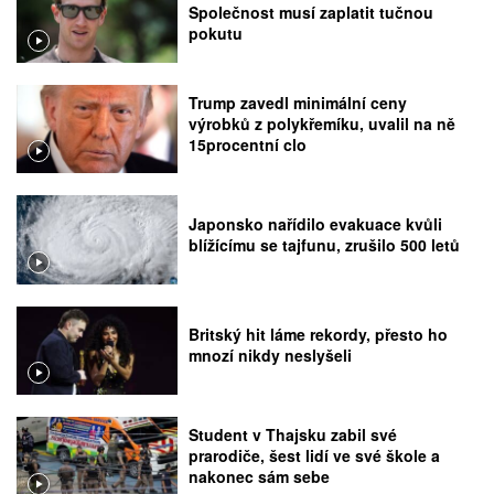
Společnost musí zaplatit tučnou
pokutu
Trump zavedl minimální ceny
výrobků z polykřemíku, uvalil na ně
15procentní clo
Japonsko nařídilo evakuace kvůli
blížícímu se tajfunu, zrušilo 500 letů
Britský hit láme rekordy, přesto ho
mnozí nikdy neslyšeli
Student v Thajsku zabil své
prarodiče, šest lidí ve své škole a
nakonec sám sebe