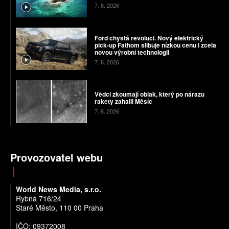
7. 8. 2026
Ford chystá revoluci. Nový elektrický
pick-up Fathom slibuje nízkou cenu i zcela
novou výrobní technologii
7. 8. 2026
Vědci zkoumají oblak, který po nárazu
rakety zahalil Měsíc
7. 8. 2026
Provozovatel webu
World News Media, s.r.o.
Rybná 716/24
Staré Město, 110 00 Praha
IČO: 09372008