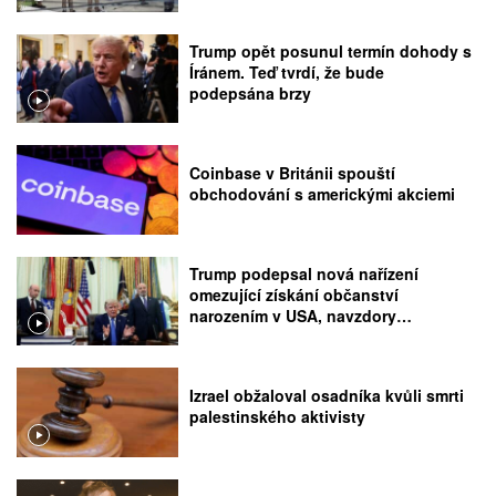
Trump opět posunul termín dohody s
Íránem. Teď tvrdí, že bude
podepsána brzy
Coinbase v Británii spouští
obchodování s americkými akciemi
Trump podepsal nová nařízení
omezující získání občanství
narozením v USA, navzdory
rozhodnutí Nejvyššího soudu
Izrael obžaloval osadníka kvůli smrti
palestinského aktivisty