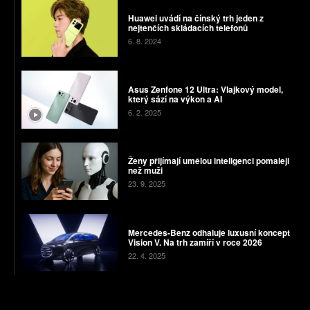
Huawei uvádí na čínský trh jeden z
nejtenčích skládacích telefonů
6. 8. 2024
Asus Zenfone 12 Ultra: Vlajkový model,
který sází na výkon a AI
6. 2. 2025
Ženy přijímají umělou inteligenci pomaleji
než muži
23. 9. 2025
Mercedes-Benz odhaluje luxusní koncept
Vision V. Na trh zamíří v roce 2026
22. 4. 2025