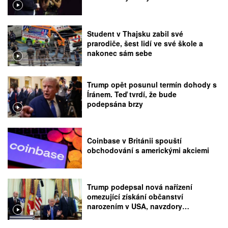
Student v Thajsku zabil své
prarodiče, šest lidí ve své škole a
nakonec sám sebe
Trump opět posunul termín dohody s
Íránem. Teď tvrdí, že bude
podepsána brzy
Coinbase v Británii spouští
obchodování s americkými akciemi
Trump podepsal nová nařízení
omezující získání občanství
narozením v USA, navzdory
rozhodnutí Nejvyššího soudu