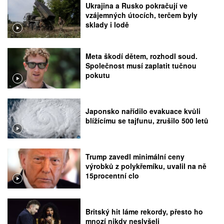
Ukrajina a Rusko pokračují ve
vzájemných útocích, terčem byly
sklady i lodě
Meta škodí dětem, rozhodl soud.
Společnost musí zaplatit tučnou
pokutu
Japonsko nařídilo evakuace kvůli
blížícímu se tajfunu, zrušilo 500 letů
Trump zavedl minimální ceny
výrobků z polykřemíku, uvalil na ně
15procentní clo
Britský hit láme rekordy, přesto ho
mnozí nikdy neslyšeli