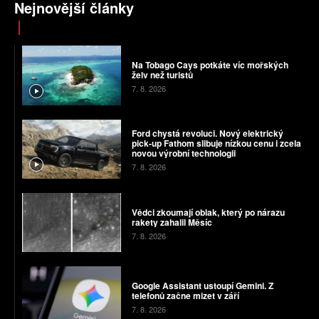
Nejnovější články
Na Tobago Cays potkáte víc mořských
želv než turistů
7. 8. 2026
Ford chystá revoluci. Nový elektrický
pick-up Fathom slibuje nízkou cenu i zcela
novou výrobní technologii
7. 8. 2026
Vědci zkoumají oblak, který po nárazu
rakety zahalil Měsíc
7. 8. 2026
Google Assistant ustoupí Gemini. Z
telefonů začne mizet v září
7. 8. 2026