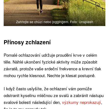
Zahřejte se chůzí nebo joggingem. Foto: Unsplash
Přínosy zchlazení
Pomalé ochlazování udržuje proudění krve v celém
těle. Náhlé ukončení fyzické aktivity může způsobit
závratě, protože vaše srdeční frekvence a krevní tlak
mohou rychle klesnout. Nechte je klesat postupně.
I když často uslyšíte, že ochlazení vám pomůže
odstranit kyselinu mléčnou ze svalů a zabránit nástupu
svalové bolesti následující den,
výzkumy neprokazují
,
že je to mu opravdu tak.