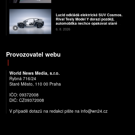
Lucid odkládá elektrické SUV Cosmos.
Rival Tesly Model Y dorazí později,
automobilka nechce opakovat staré
chyby
6. 8. 2026
Provozovatel webu
World News Media, s.r.o.
Rybná 716/24
Staré Město, 110 00 Praha
IČO: 09372008
DIČ: CZ09372008
V případě dotazů na redakci pište na info@wn24.cz