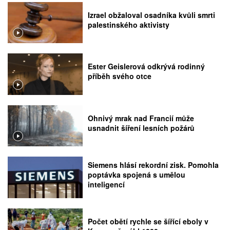
Izrael obžaloval osadníka kvůli smrti
palestinského aktivisty
Ester Geislerová odkrývá rodinný
příběh svého otce
Ohnivý mrak nad Francií může
usnadnit šíření lesních požárů
Siemens hlásí rekordní zisk. Pomohla
poptávka spojená s umělou
inteligencí
Počet obětí rychle se šířící eboly v