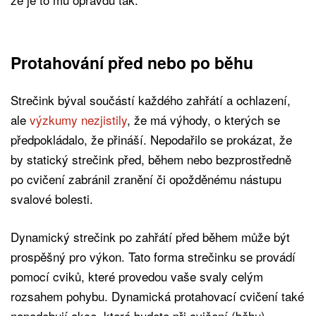
Protahování před nebo po běhu
Strečink býval součástí každého zahřátí a ochlazení,
ale
výzkumy nezjistily
, že má výhody, o kterých se
předpokládalo, že přináší. Nepodařilo se prokázat, že
by statický strečink před, během nebo bezprostředně
po cvičení zabránil zranění či opožděnému nástupu
svalové bolesti.
Dynamický strečink po zahřátí před během může být
prospěšný pro výkon. Tato forma strečinku se provádí
pomocí cviků, které provedou vaše svaly celým
rozsahem pohybu. Dynamická protahovací cvičení také
napodobují akce, které budete při cvičení (běhu)