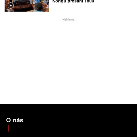
Kongu přesáhl 1800
Reklama
O nás