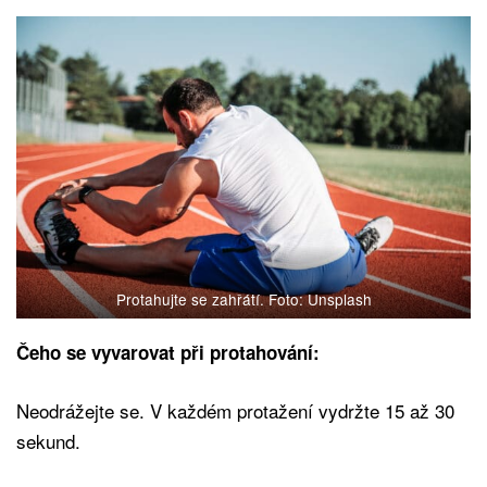
Protahujte se zahřátí. Foto: Unsplash
Čeho se vyvarovat při protahování:
Neodrážejte se. V každém protažení vydržte 15 až 30
sekund.