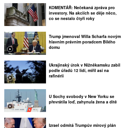
KOMENTÁŘ: Nečekaná zpráva pro
investory. Na akciích se děje něco,
co se nestalo čtyři roky
Trump jmenoval Willa Scharfa novým
hlavním právním poradcem Bílého
domu
Ukrajinský útok v Nižněkamsku zabil
podle úřadů 12 lidí, mířil asi na
rafinérii
U Sochy svobody v New Yorku se
převrátila loď, zahynula žena a dítě
Izrael odmítá Trumpův mírový plán