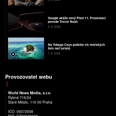
Google ukáže nový Pixel 11. Prezentaci
povede Trevor Noah
8. 8. 2026
Na Tobago Cays potkáte víc mořských
želv než turistů
7. 8. 2026
Provozovatel webu
World News Media, s.r.o.
Rybná 716/24
Staré Město, 110 00 Praha
IČO: 09372008
DIČ: CZ09372008