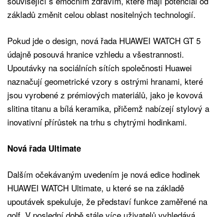
související s emočním zdravím, které mají potenciál od
základů změnit celou oblast nositelných technologií.
Pokud jde o design, nová řada HUAWEI WATCH GT 5
údajně posouvá hranice vzhledu a všestrannosti.
Upoutávky na sociálních sítích společnosti Huawei
naznačují geometrické vzory s ostrými hranami, které
jsou vyrobené z prémiových materiálů, jako je kovová
slitina titanu a bílá keramika, přičemž nabízejí stylový a
inovativní přírůstek na trhu s chytrými hodinkami.
Nová řada Ultimate
Dalším očekávaným uvedením je nová edice hodinek
HUAWEI WATCH Ultimate, u které se na základě
upoutávek spekuluje, že představí funkce zaměřené na
golf. V poslední době stále více uživatelů vyhledává