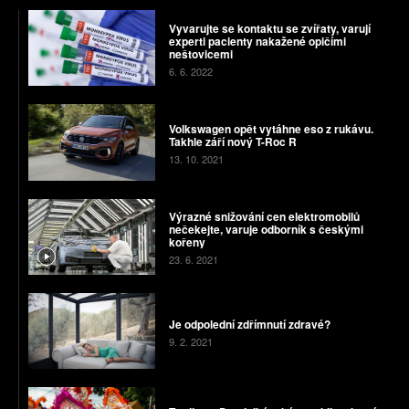
Vyvarujte se kontaktu se zvířaty, varují
experti pacienty nakažené opičími
neštovicemi
6. 6. 2022
Volkswagen opět vytáhne eso z rukávu.
Takhle září nový T-Roc R
13. 10. 2021
Výrazné snižování cen elektromobilů
nečekejte, varuje odborník s českými
kořeny
23. 6. 2021
Je odpolední zdřímnutí zdravé?
9. 2. 2021