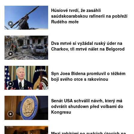
Húsíové tvrdí, že zasáhli
saúdskoarabskou rafinerii na pobřeží
Rudého moře
Dva mrtvé si vyžádal ruský úder na
Charkov, tři mrtvé nálet na Belgorod
Syn Joea Bidena promluvil o těžkém
boji svého otce s rakovinou
Senát USA schválil návrh, který má
odvrátit shutdown před volbami do
Kongresu
Mezi zabitými po ruských útocích na