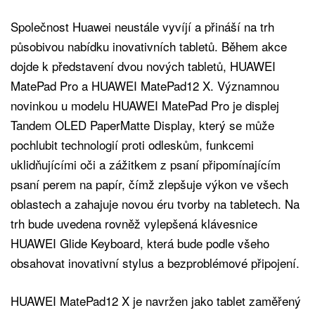
Společnost Huawei neustále vyvíjí a přináší na trh
působivou nabídku inovativních tabletů. Během akce
dojde k představení dvou nových tabletů, HUAWEI
MatePad Pro a HUAWEI MatePad12 X. Významnou
novinkou u modelu HUAWEI MatePad Pro je displej
Tandem OLED PaperMatte Display, který se může
pochlubit technologií proti odleskům, funkcemi
uklidňujícími oči a zážitkem z psaní připomínajícím
psaní perem na papír, čímž zlepšuje výkon ve všech
oblastech a zahajuje novou éru tvorby na tabletech. Na
trh bude uvedena rovněž vylepšená klávesnice
HUAWEI Glide Keyboard, která bude podle všeho
obsahovat inovativní stylus a bezproblémové připojení.
HUAWEI MatePad12 X je navržen jako tablet zaměřený