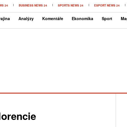
WS 24
BUSINESS NEWS 24
SPORTS NEWS 24
ESPORT NEWS 24
ajina
Analýzy
Komentáře
Ekonomika
Sport
Ma
lorencie