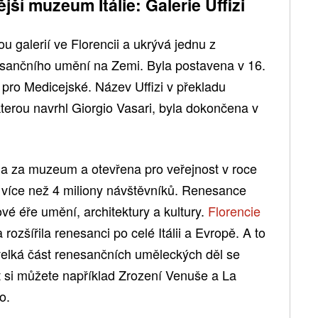
ší muzeum Itálie: Galerie Uffizi
ou galerií ve Florencii a ukrývá jednu z
nesančního umění na Zemi. Byla postavena v 16.
 pro Medicejské. Název Uffizi v překladu
terou navrhl Giorgio Vasari, byla dokončena v
na za muzeum a otevřena pro veřejnost v roce
í více než 4 miliony návštěvníků. Renesance
ové éře umění, architektury a kultury.
Florencie
rozšířila renesanci po celé Itálii a Evropě. A to
– velká část renesančních uměleckých děl se
 si můžete například Zrození Venuše a La
o.