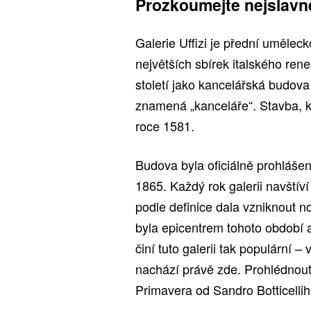
Prozkoumejte nejslavněj
Galerie Uffizi je přední uměleck
největších sbírek italského re
století jako kancelářská budova
znamená „kanceláře“. Stavba, k
roce 1581.
Budova byla oficiálně prohláše
1865. Každý rok galerii navštív
podle definice dala vzniknout n
byla epicentrem tohoto období a 
činí tuto galerii tak populární 
nachází právě zde. Prohlédnout
Primavera od Sandro Botticellih