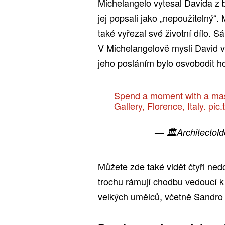
Michelangelo vytesal Davida z 
jej popsali jako „nepoužitelný“
také vyřezal své životní dílo.
V Michelangelově mysli David v
jeho posláním bylo osvobodit h
Spend a moment with a mas
Gallery, Florence, Italy.
pic
— 🏛Architectold
Můžete zde také vidět čtyři ne
trochu rámují chodbu vedoucí k 
velkých umělců, včetně Sandro B