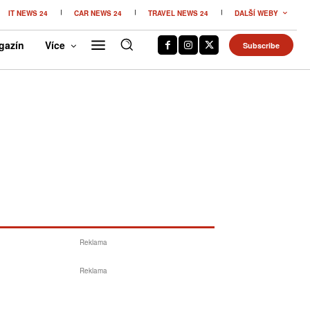
IT NEWS 24
CAR NEWS 24
TRAVEL NEWS 24
DALŠÍ WEBY
gazín
Více
Subscribe
Reklama
Reklama