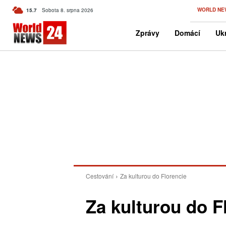
C
WORLD NE
15.7
Sobota 8. srpna 2026
Czech
Zprávy
Domácí
Ukr
Cestování
Za kulturou do Florencie
Za kulturou do F