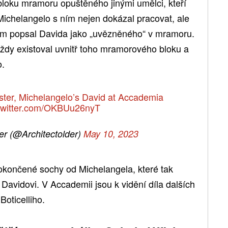
bloku mramoru opuštěného jinými umělci, kteří
. Michelangelo s ním nejen dokázal pracovat, ale
 Sám popsal Davida jako „uvězněného“ v mramoru.
ždy existoval uvnitř toho mramorového bloku a
o.
ter, Michelangelo’s David at Accademia
.twitter.com/OKBUu26nyT
er (@Architectolder)
May 10, 2023
dokončené sochy od Michelangela, které tak
Davidovi. V Accademii jsou k vidění díla dalších
oticelliho.