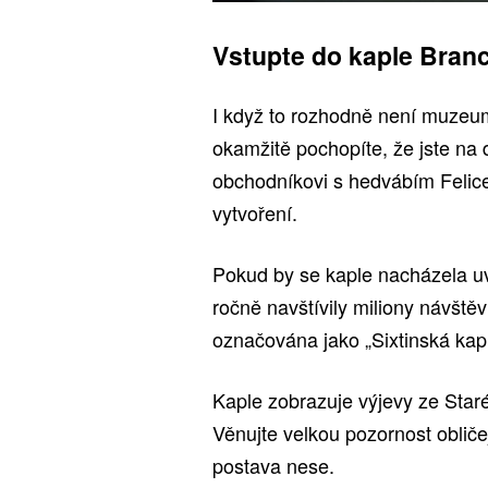
Vstupte do kaple Bran
I když to rozhodně není muzeum
okamžitě pochopíte, že jste na
obchodníkovi s hedvábím Felice 
vytvoření.
Pokud by se kaple nacházela uv
ročně navštívily miliony návštěv
označována jako „Sixtinská kap
Kaple zobrazuje výjevy ze Sta
Věnujte velkou pozornost obliče
postava nese.