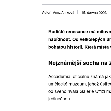
Autor:
Anna Ahneová
15. června 2023
Rodiště renesance má milovní
nabídnout. Od velkolepých u
bohatou historii. Která místa
Nejznámější socha na 
Accademia, oficiálně známá jako
umělecké muzeum, jehož ústřed
od svého rivala Galerie Uffizi m
jedinečnou.