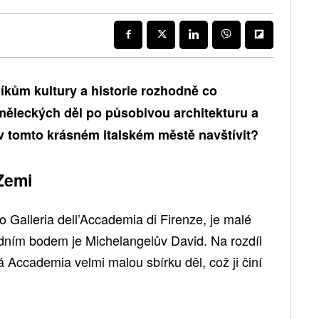
kům kultury a historie rozhodně co
měleckých děl po působivou architekturu a
 v tomto krásném italském městě navštívit?
Zemi
 Galleria dell’Accademia di Firenze, je malé
ním bodem je Michelangelův David. Na rozdíl
á Accademia velmi malou sbírku děl, což ji činí